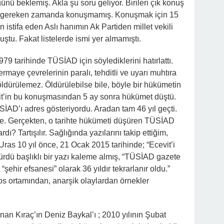
nü beklemiş. Akla şu soru geliyor. Birileri çık konuş
 gereken zamanda konuşmamış. Konuşmak için 15
 istifa eden Aslı hanımın Ak Partiden millet vekili
ştu. Fakat listelerde ismi yer almamıştı.
79 tarihinde TÜSİAD için söylediklerini hatırlattı.
rmaye çevrelerinin paralı, tehditli ve uyarı muhtıra
öldürülemez. Öldürülebilse bile, böyle bir hükümetin
it’in bu konuşmasından 5 ay sonra hükümet düştü.
AD’ı adres gösteriyordu. Aradan tam 46 yıl geçti.
. Gerçekten, o tarihte hükümeti düşüren TÜSİAD
? Tartışılır. Sağlığında yazılarını takip ettiğim,
ras 10 yıl önce, 21 Ocak 2015 tarihinde; “Ecevit’i
şürdü başlıklı bir yazı kaleme almış, “TÜSİAD gazete
“şehir efsanesi” olarak 36 yıldır tekrarlanır oldu.”
os ortamından, anarşik olaylardan örnekler
an Kıraç’ın Deniz Baykal’ı ; 2010 yılının Şubat