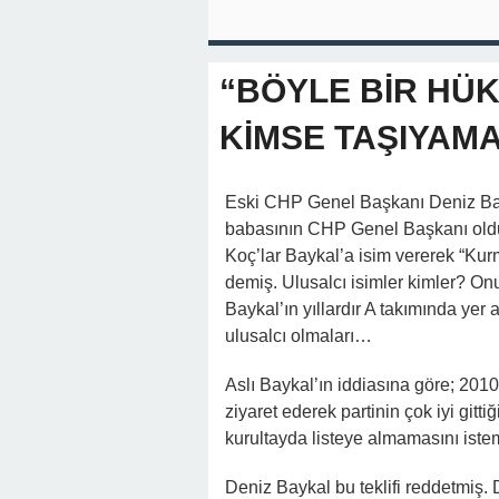
“BÖYLE BİR HÜ
KİMSE TAŞIYAMA
Eski CHP Genel Başkanı Deniz Bayka
babasının CHP Genel Başkanı olduğ
Koç’lar Baykal’a isim vererek “Kurm
demiş. Ulusalcı isimler kimler? O
Baykal’ın yıllardır A takımında yer 
ulusalcı olmaları…
Aslı Baykal’ın iddiasına göre; 201
ziyaret ederek partinin çok iyi gitti
kurultayda listeye almamasını iste
Deniz Baykal bu teklifi reddetmiş.