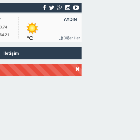
AYDIN
P
3.74
64.21
°C
Diğer İller
İletişim