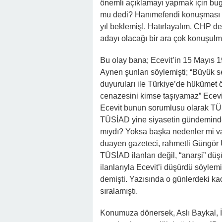
önemli açıklamayı yapmak için bugü
mu dedi? Hanımefendi konuşması
yıl beklemiş!. Hatırlayalım, CHP den
adayı olacağı bir ara çok konuşulmu
Bu olay bana; Ecevit’in 15 Mayıs 19
Aynen şunları söylemişti; “Büyük se
duyuruları ile Türkiye’de hükümet 
cenazesini kimse taşıyamaz” Ecev
Ecevit bunun sorumlusu olarak TÜSİ
TÜSİAD yine siyasetin gündeminde
mıydı? Yoksa başka nedenler mi vardı
duayen gazeteci, rahmetli Güngör U
TÜSİAD ilanları değil, “anarşi” dü
ilanlarıyla Ecevit’i düşürdü söylemi 
demişti. Yazısında o günlerdeki ka
sıralamıştı.
Konumuza dönersek, Aslı Baykal, İn