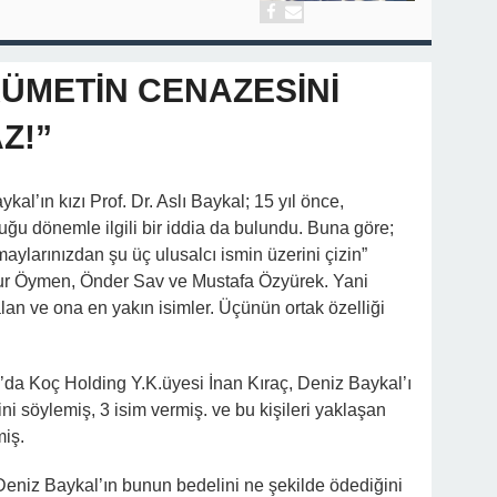
KÜMETİN CENAZESİNİ
Z!”
l’ın kızı Prof. Dr. Aslı Baykal; 15 yıl önce,
u dönemle ilgili bir iddia da bulundu. Buna göre;
aylarınızdan şu üç ulusalcı ismin üzerini çizin”
nur Öymen, Önder Sav ve Mustafa Özyürek. Yani
alan ve ona en yakın isimler. Üçünün ortak özelliği
0’da Koç Holding Y.K.üyesi İnan Kıraç, Deniz Baykal’ı
ğini söylemiş, 3 isim vermiş. ve bu kişileri yaklaşan
miş.
 Deniz Baykal’ın bunun bedelini ne şekilde ödediğini