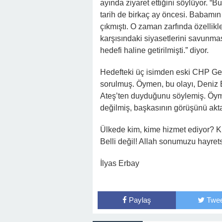
ayında ziyaret ettiğini söylüyor. “
tarih de birkaç ay öncesi. Babamın
çıkmıştı. O zaman zarfında özellik
karşısındaki siyasetlerini savunmas
hedefi haline getirilmişti.” diyor.
Hedefteki üç isimden eski CHP Ge
sorulmuş. Öymen, bu olayı, Deniz B
Ateş’ten duyduğunu söylemiş. Öymen
değilmiş, başkasının görüşünü akta
Ülkede kim, kime hizmet ediyor? K
Belli değil! Allah sonumuzu hayrets
İlyas Erbay
Paylaş
Twee