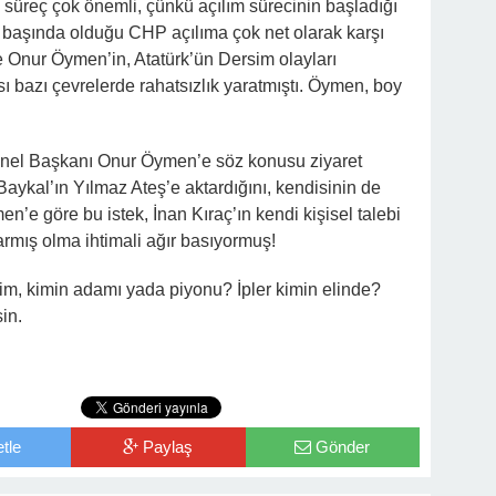
Bu süreç çok önemli, çünkü açılım sürecinin başladığı
 başında olduğu CHP açılıma çok net olarak karşı
le Onur Öymen’in, Atatürk’ün Dersim olayları
ı bazı çevrelerde rahatsızlık yaratmıştı. Öymen, boy
nel Başkanı Onur Öymen’e söz konusu ziyaret
aykal’ın Yılmaz Ateş’e aktardığını, kendisinin de
’e göre bu istek, İnan Kıraç’ın kendi kişisel talebi
rmış olma ihtimali ağır basıyormuş!
im, kimin adamı yada piyonu? İpler kimin elinde?
in.
tle
Paylaş
Gönder