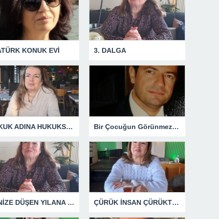
ATÜRK KONUK EVİ
3. DALGA
HUKUK ADINA HUKUKSUZLUK
Bir Çocuğun Görünmez Yaraları – 42 “Kırık Şehirlerin Çocukları”
DENİZE DÜŞEN YILANA SARILIR
ÇÜRÜK İNSAN ÇÜRÜKTÜR