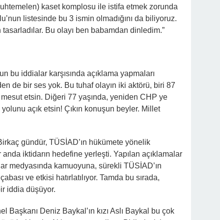
muhtemelen) kaset komplosu ile istifa etmek zorunda
ğlu’nun listesinde bu 3 ismin olmadığını da biliyoruz.
n tasarladılar. Bu olayı ben babamdan dinledim.”
un bu iddialar karşısında açıklama yapmaları
 de bir ses yok. Bu tuhaf olayın iki aktörü, biri 87
h mesut etsin. Diğeri 77 yaşında, yeniden CHP ye
yolunu açık etsin! Çıkın konuşun beyler. Millet
 Birkaç gündür, TÜSİAD’ın hükümete yönelik
ir anda iktidarın hedefine yerleşti. Yapılan açıklamalar
tidar medyasında kamuoyuna, sürekli TÜSİAD’ın
bası ve etkisi hatırlatılıyor. Tamda bu sırada,
r iddia düşüyor.
el Başkanı Deniz Baykal’ın kızı Aslı Baykal bu çok