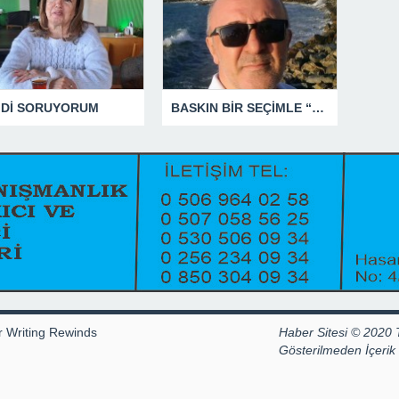
MDİ SORUYORUM
BASKIN BİR SEÇİMLE “YENİ PARTİ”Yİ DEVRE DIŞI BIRAKMAK İÇİN DÜĞMEYE Mİ BASILDI?
r Writing Rewinds
Haber Sitesi © 2020 
Gösterilmeden İçeri