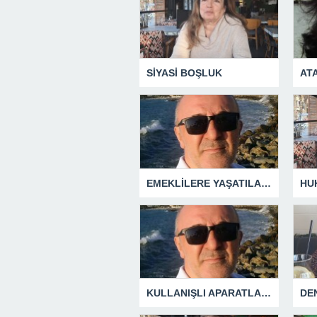
SİYASİ BOŞLUK
AT
EMEKLİLERE YAŞATILAN CUMHURİYET TARİHİNİN EN BÜYÜK ZULMÜNÜN DERİN ANALİZİ !
KULLANIŞLI APARATLARIN KAÇINILMAZ SONU !