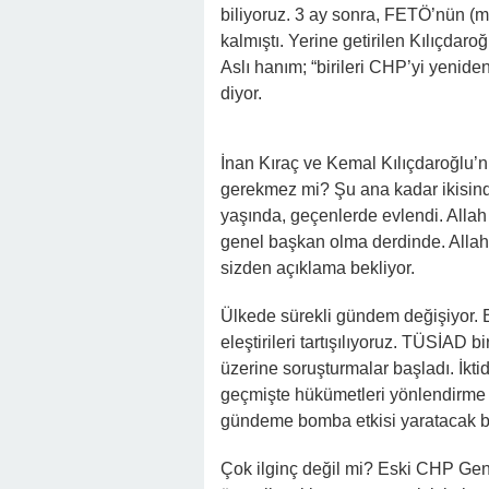
biliyoruz. 3 ay sonra, FETÖ’nün (
kalmıştı. Yerine getirilen Kılıçdaro
Aslı hanım; “birileri CHP’yi yenide
diyor.
İnan Kıraç ve Kemal Kılıçdaroğlu’n
gerekmez mi? Şu ana kadar ikisinden
yaşında, geçenlerde evlendi. Alla
genel başkan olma derdinde. Allah 
sizden açıklama bekliyor.
Ülkede sürekli gündem değişiyor.
eleştirileri tartışılıyoruz. TÜSİAD b
üzerine soruşturmalar başladı. İk
geçmişte hükümetleri yönlendirme ça
gündeme bomba etkisi yaratacak bi
Çok ilginç değil mi? Eski CHP Gen