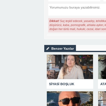
Dikkat!
Suç teşkil edecek, yasadışı, tehditkar
düşürücü, kaba, pornografik, ahlaka aykırı, ki
doğan her türlü mali, hukuki, cezai, idari so
Benzer Yazılar
SİYASİ BOŞLUK
AT