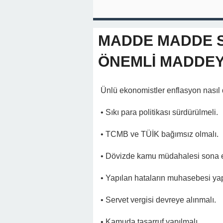
MADDE MADDE S
ÖNEMLİ MADDEYİ
Ünlü ekonomistler enflasyon nasıl
• Sıkı para politikası sürdürülmeli.
• TCMB ve TÜİK bağımsız olmalı.
• Dövizde kamu müdahalesi sona e
• Yapılan hataların muhasebesi yap
• Servet vergisi devreye alınmalı.
• Kamuda tasarruf yapılmalı.