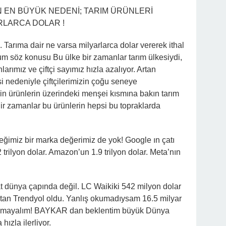
N EN BÜYÜK NEDENİ; TARIM ÜRÜNLERİ
ARLARCA DOLAR !
. Tarıma dair ne varsa milyarlarca dolar vererek ithal
um söz konusu Bu ülke bir zamanlar tarım ülkesiydi,
arımız ve çiftçi sayımız hızla azalıyor. Artan
 nedeniyle çiftçilerimizin çoğu seneye
in ürünlerin üzerindeki menşei kısmına bakın tarım
Bir zamanlar bu ürünlerin hepsi bu topraklarda
ceğimiz bir marka değerimiz de yok! Google ın çatı
 trilyon dolar. Amazon’un 1.9 trilyon dolar. Meta’nın
t dünya çapında değil. LC Waikiki 542 milyon dolar
tan Trendyol oldu. Yanlış okumadıysam 16.5 milyar
 olmayalım! BAYKAR dan beklentim büyük Dünya
ızla ilerliyor.