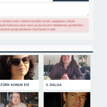
, rahatsız edici, hakaret ve küfür içeren, aşağılayıcı, küçük
şilik haklarına zarar verici ya da benzeri niteliklerde içeriklerden
rumluluk içeriği gönderen Üye/Üyeler’e aittir.
ATÜRK KONUK EVİ
3. DALGA