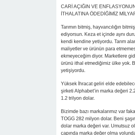
CARİ AÇIĞIN VE ENFLASYONU
İTHALATINA ÖDEDİĞİMİZ MİLY
Tarımın bitmiş, hayvancılığın bitmiş
ediyorsun. Keza et içinde aynı dur
kendi kendine yetiyordu. Tarım alanl
maliyetler ve ürünün para etmemesi
ekmeyeceğim diyor. Marketlere gid
ürünü ithal etmediğimiz ülke yok. 
yetişiyordu.
Yüksek İhracat geliri elde edebile
şirketi Alphabet’in marka değeri 2.2
1.2 trilyon dolar.
Bizimde bazı markalarımız var faka
TOGG 282 milyon dolar. Beni şaşır
dolar marka değeri var. Umutsuz
çapında marka değer olma yolunda h