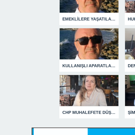
EMEKLİLERE YAŞATILAN CUMHURİYET TARİHİNİN EN BÜYÜK ZULMÜNÜN DERİN ANALİZİ !
KULLANIŞLI APARATLARIN KAÇINILMAZ SONU !
CHP MUHALEFETE DÜŞTÜ
Şİ