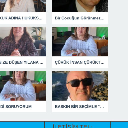
HUKUK ADINA HUKUKSUZLUK
Bir Çocuğun Görünmez Yaraları – 42 “Kırık Şehirlerin Çocukları”
DENİZE DÜŞEN YILANA SARILIR
ÇÜRÜK İNSAN ÇÜRÜKTÜR
MDİ SORUYORUM
BASKIN BİR SEÇİMLE “YENİ PARTİ”Yİ DEVRE DIŞI BIRAKMAK İÇİN DÜĞMEYE Mİ BASILDI?