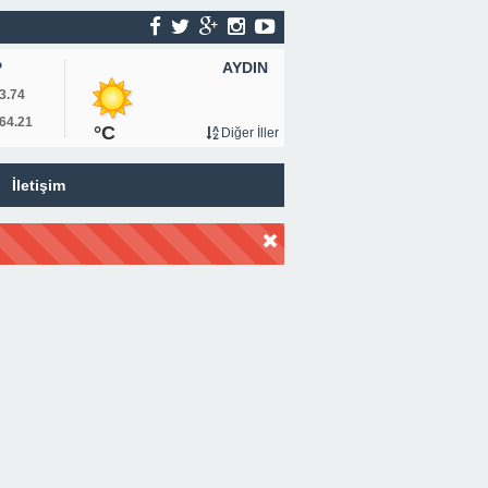
AYDIN
P
3.74
64.21
°C
Diğer İller
İletişim