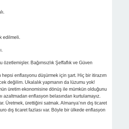
lı.
k edilmeli.
ı.
yu özetlemişler. Bağımsızlık Şeffaflık ve Güven
hepsi enflasyonu düşürmek için şart. Hiç bir itirazım
ecek değilim. Ukalalık yapmanın da lüzumu yok!
ümün üretim ekonomisine dönüş ile mümkün olduğunu
ını azaltmadan enflasyon belasından kurtulamayız.
ar. Üretmek, ürettiğini satmak. Almanya’nın dış ticaret
ro dış ticaret fazlası var. Böyle bir ülkede enflasyon