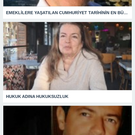
EMEKLİLERE YAŞATILAN CUMHURİYET TARİHİNİN EN BÜYÜK ZULMÜNÜN DERİN ANALİZİ !
HUKUK ADINA HUKUKSUZLUK