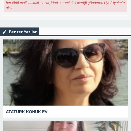
her türlü mali, hukuki, cezai, idari sorumluluk içeriği gönderen Üye/Üyeler’e
aittir.
Benzer Yazılar
ATATÜRK KONUK EVİ