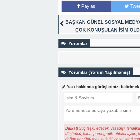
Paylaş
Twee
BAŞKAN GÜNEL SOSYAL MEDY
ÇOK KONUŞULAN İSİM OL
Yorumlar
Yorumlar (Yorum Yapılmamış)
Yazı hakkında görüşlerinizi belirtmek
Dikkat!
Suç teşkil edecek, yasadışı, tehditkar
düşürücü, kaba, pornografik, ahlaka aykırı, ki
doğan her türlü mali, hukuki, cezai, idari so