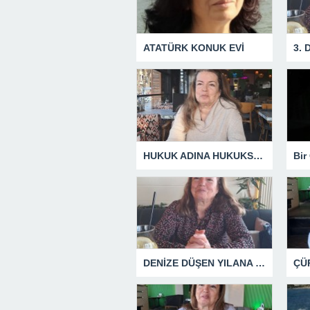
ATATÜRK KONUK EVİ
3.
HUKUK ADINA HUKUKSUZLUK
DENİZE DÜŞEN YILANA SARILIR