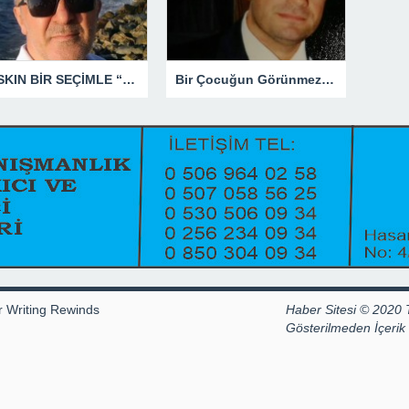
BASKIN BİR SEÇİMLE “YENİ PARTİ”Yİ DEVRE DIŞI BIRAKMAK İÇİN DÜĞMEYE Mİ BASILDI?
Bir Çocuğun Görünmez Yaraları – 41 “Koparılmış Çocuklar”
r Writing Rewinds
Haber Sitesi © 2020 
Gösterilmeden İçeri