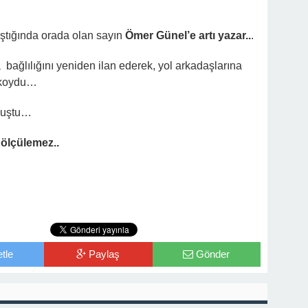
kıştığında orada olan sayın
Ömer Günel’e artı yazar..
.
ağlılığını yeniden ilan ederek, yol arkadaşlarına
a koydu…
uluştu…
 ölçülemez..
tle
Paylaş
Gönder