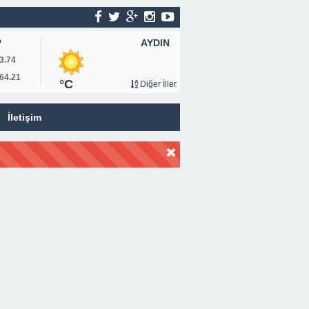
AYDIN
P
3.74
64.21
°C
Diğer İller
İletişim