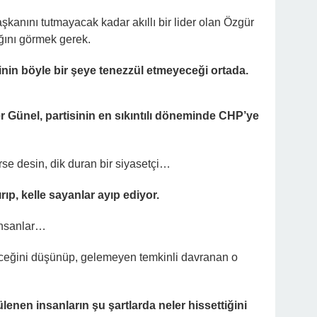
aşkanını tutmayacak kadar akıllı bir lider olan Özgür
ğını görmek gerek.
çinin böyle bir şeye tenezzül etmeyeceği ortada.
Günel, partisinin en sıkıntılı döneminde CHP’ye
rse desin, dik duran bir siyasetçi…
ırıp, kelle sayanlar ayıp ediyor.
 insanlar…
neceğini düşünüp, gelemeyen temkinli davranan o
enen insanların şu şartlarda neler hissettiğini