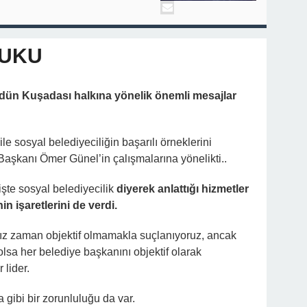
KUKU
dün Kuşadası halkına yönelik önemli mesajlar
ile sosyal belediyeciliğin başarılı örneklerini
aşkanı Ömer Günel’in çalışmalarına yönelikti..
işte sosyal belediyecilik
diyerek anlattığı hizmetler
n işaretlerini de verdi.
mız zaman objektif olmamakla suçlanıyoruz, ancak
 olsa her belediye başkanını objektif olarak
 lider.
a gibi bir zorunluluğu da var.