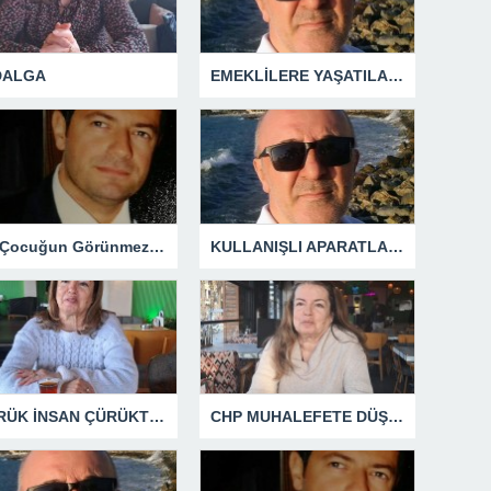
 DALGA
EMEKLİLERE YAŞATILAN CUMHURİYET TARİHİNİN EN BÜYÜK ZULMÜNÜN DERİN ANALİZİ !
Bir Çocuğun Görünmez Yaraları – 42 “Kırık Şehirlerin Çocukları”
KULLANIŞLI APARATLARIN KAÇINILMAZ SONU !
ÇÜRÜK İNSAN ÇÜRÜKTÜR
CHP MUHALEFETE DÜŞTÜ