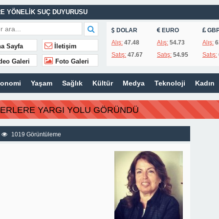
E YÖNELİK SUÇ DUYURUSU
ASINA EFE İBRİKOĞLU’NUN ADI VERİLDİ
DOLAR
EURO
GB
Alış:
47.48
Alış:
54.73
Alış:
6
a Sayfa
İletişim
Satış:
47.67
Satış:
54.95
Satış:
deo Galeri
Foto Galeri
MHURİYET TARİHİNİN EN BÜYÜK ZULMÜNÜN DERİN ANALİZİ !
konomi
Yaşam
Sağlık
Kültür
Medya
Teknoloji
Kadın
İTLERİ UNUTULMADI
BERLERE YARGI YOLU GÖRÜNDÜ
K
İSİ’NDEN ÖNEMLİ KARARLAR
1019 Görüntüleme