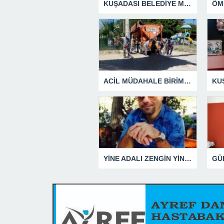
KUŞADASI BELEDİYE MECLİSİ’NDEN ÖNEMLİ KARARLAR
ACİL MÜDAHALE BİRİMİ HİZMETİNİ SÜRDÜRÜYOR
YİNE ADALI ZENGİN YİNE BEN DEDİ