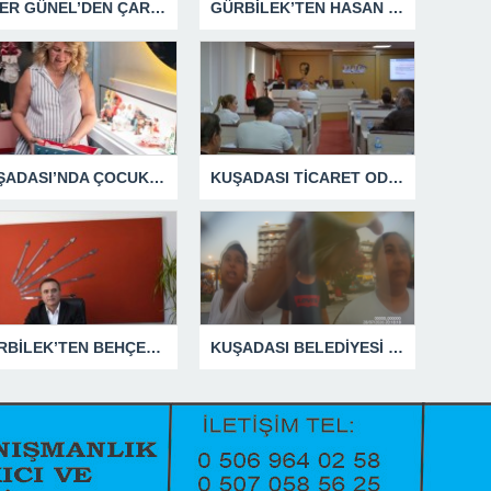
ÖMER GÜNEL’DEN ÇARPICI AÇIKLAMALAR
GÜRBİLEK’TEN HASAN SARGIN’A YANIT GECİKMEDİ
KUŞADASI’NDA ÇOCUKLUĞUN HATIRALARI OYUNCAK MÜZESİNDE HAYAT BULACAK
KUŞADASI TİCARET ODASI TEMMUZ MECLİSİNDE YEREL İŞLETMELERE ANLAMLI DESTEK
GÜRBİLEK’TEN BEHÇET ALP’E SERT YANIT
KUŞADASI BELEDİYESİ ZABITA MEMURUNU DARBEDEN DİLENCİ 2 KADIN TUTUKLANDI