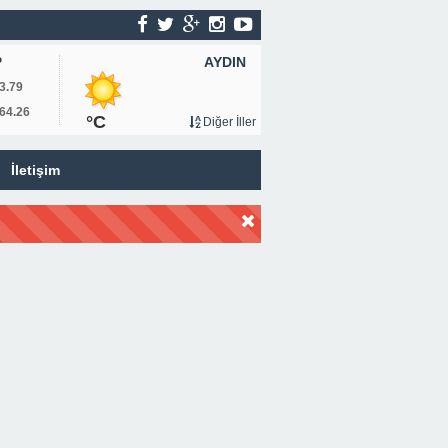
AYDIN
P
3.79
64.26
°C
Diğer İller
İletişim