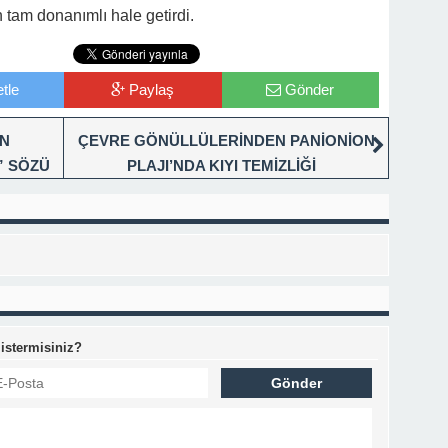
n tam donanımlı hale getirdi.
tle
Paylaş
Gönder
EN
ÇEVRE GÖNÜLLÜLERİNDEN PANİONİON
” SÖZÜ
PLAJI’NDA KIYI TEMİZLİĞİ
 istermisiniz?