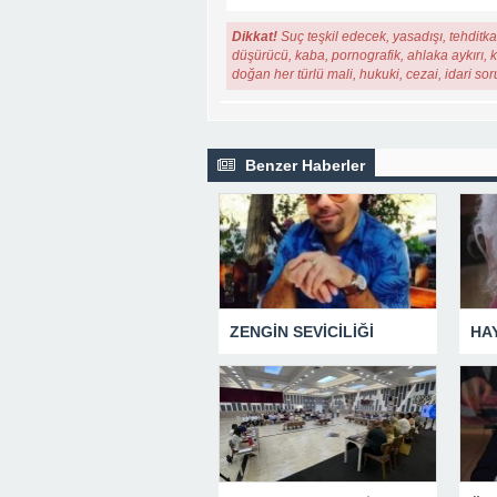
Dikkat!
Suç teşkil edecek, yasadışı, tehditkar
düşürücü, kaba, pornografik, ahlaka aykırı, ki
doğan her türlü mali, hukuki, cezai, idari so
Benzer Haberler
ZENGİN SEVİCİLİĞİ
HA