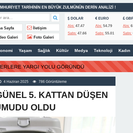
MHURİYET TARİHİNİN EN BÜYÜK ZULMÜNÜN DERİN ANALİZİ !
DOLAR
EURO
GB
İTLERİ UNUTULMADI
Alış:
47.47
Alış:
54.79
Alış:
6
a Sayfa
İletişim
Satış:
47.66
Satış:
55.01
Satış:
K
deo Galeri
Foto Galeri
İSİ’NDEN ÖNEMLİ KARARLAR
konomi
Yaşam
Sağlık
Kültür
Medya
Teknoloji
Kadın
ı – 42 “Kırık Şehirlerin Çocukları”
AÇINILMAZ SONU !
BERLERE YARGI YOLU GÖRÜNDÜ
 AÇIKLAMALAR
ILIR
4 Haziran 2025
786 Görüntüleme
ÜNEL 5. KATTAN DÜŞEN
UMUDU OLDU