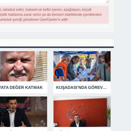
, rahatsız edici, hakaret ve küfür içeren, aşağılayıcı, küçük
şilik haklarına zarar verici ya da benzeri niteliklerde içeriklerden
rumluluk içeriği gönderen Üye/Üyeler’e aittir.
YATA DEĞER KATMAK
KUŞADASI’NDA GÖREV ŞEHİTLERİ UNUTULMADI