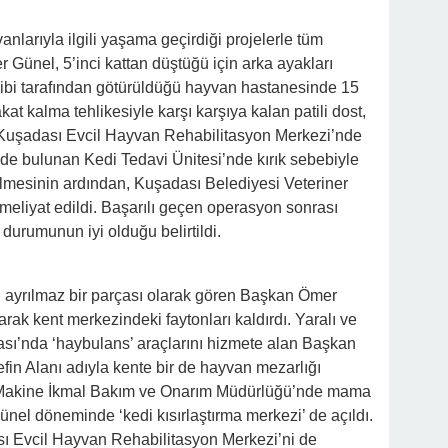
larıyla ilgili yaşama geçirdiği projelerle tüm
Günel, 5’inci kattan düştüğü için arka ayakları
Sahibi tarafından götürüldüğü hayvan hastanesinde 15
akat kalma tehlikesiyle karşı karşıya kalan patili dost,
 Kuşadası Evcil Hayvan Rehabilitasyon Merkezi’nde
ezde bulunan Kedi Tedavi Ünitesi’nde kırık sebebiyle
lmesinin ardından, Kuşadası Belediyesi Veteriner
eliyat edildi. Başarılı geçen operasyon sonrası
 durumunun iyi olduğu belirtildi.
 ayrılmaz bir parçası olarak gören Başkan Ömer
arak kent merkezindeki faytonları kaldırdı. Yaralı ve
ası’nda ‘haybulans’ araçlarını hizmete alan Başkan
in Alanı adıyla kente bir de hayvan mezarlığı
n Makine İkmal Bakım ve Onarım Müdürlüğü’nde mama
nel döneminde ‘kedi kısırlaştırma merkezi’ de açıldı.
 Evcil Hayvan Rehabilitasyon Merkezi’ni de