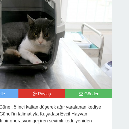
tle
Paylaş
Gönder
nel, 5’inci kattan düşerek ağır yaralanan kediye
nel’in talimatıyla Kuşadası Evcil Hayvan
ı bir operasyon geçiren sevimli kedi, yeniden