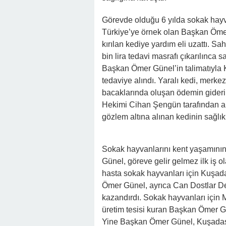
Görevde olduğu 6 yılda sokak hayvan
Türkiye’ye örnek olan Başkan Ömer 
kırılan kediye yardım eli uzattı. 
bin lira tedavi masrafı çıkarılınca s
Başkan Ömer Günel’in talimatıyla
tedaviye alındı. Yaralı kedi, merk
bacaklarında oluşan ödemin gideri
Hekimi Cihan Şengün tarafından am
gözlem altına alınan kedinin sağlık
Sokak hayvanlarını kent yaşamının
Günel, göreve gelir gelmez ilk iş ol
hasta sokak hayvanları için Kuşad
Ömer Günel, ayrıca Can Dostlar Def
kazandırdı. Sokak hayvanları içi
üretim tesisi kuran Başkan Ömer Gü
Yine Başkan Ömer Günel, Kuşadası