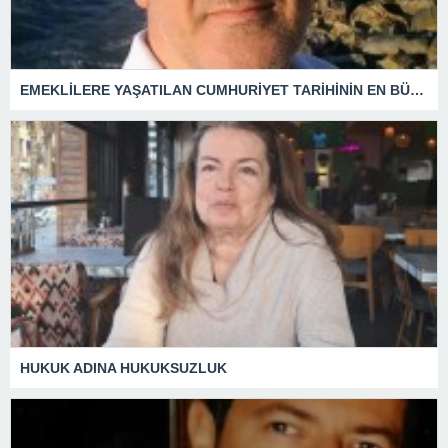
EMEKLİLERE YAŞATILAN CUMHURİYET TARİHİNİN EN BÜYÜK ZULMÜNÜN DERİN ANALİZİ !
HUKUK ADINA HUKUKSUZLUK