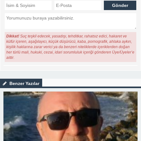
Dikkat!
Suç teşkil edecek, yasadışı, tehditkar, rahatsız edici, hakaret ve
küfür içeren, aşağılayıcı, küçük düşürücü, kaba, pornografik, ahlaka aykırı,
kişilik haklarına zarar verici ya da benzeri niteliklerde içeriklerden doğan
her türlü mali, hukuki, cezai, idari sorumluluk içeriği gönderen Üye/Üyeler’e
aittir.
Benzer Yazılar