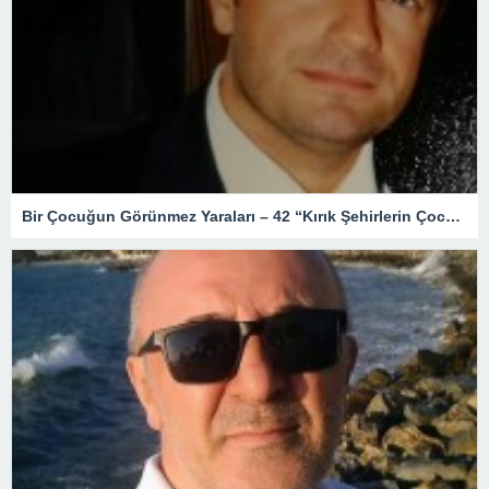
Bir Çocuğun Görünmez Yaraları – 42 “Kırık Şehirlerin Çocukları”