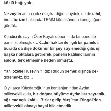
köklü bağı yok.
Ne
zeytin
adına çok ses çıkardığını duyduk, ne de
tahıl,
incir, turizm
hakkında TBMM kürsüsünden konuştuğunu
gördük.
Kendisi ile sayın Özer Kayalı döneminde bir panelde
panelist olmuştuk…
Kadın hakları ile ilgili bir paneldi,
burada da dişe dokunur bir şey söylemediği gibi, işi
başka noktalara getirerek, panelin katılımcılarının
salonu terk etmesine neden olmuştu.
Yani özetle Hüseyin Yıldız’ı düğün dernek dışında pek
göremeyiz, biz…
O yıllarca Kılıçdaroğlu’nun kontenjanından Aydın
milletvekili oldu,
biz doğma büyüme Aydınlılar seyrettik,
ağzımız açık kaldı…Bizler gidip Muş”tan, Bingöl’den
milletvekili olmayı hayal bile etmedik.