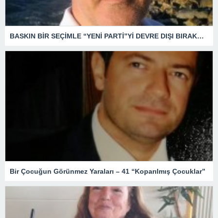
BASKIN BİR SEÇİMLE “YENİ PARTİ”Yİ DEVRE DIŞI BIRAKMAK İÇİN DÜĞMEYE Mİ BASILDI?
Bir Çocuğun Görünmez Yaraları – 41 “Koparılmış Çocuklar”