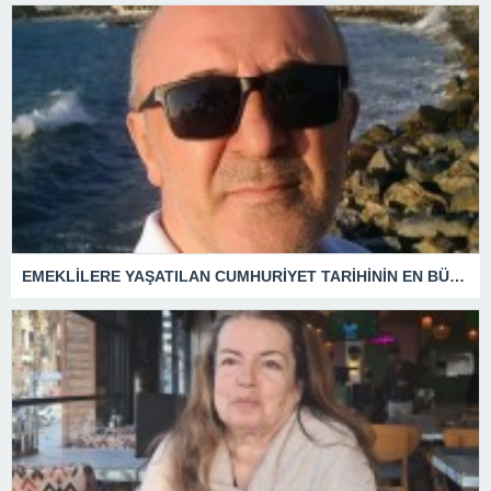
EMEKLİLERE YAŞATILAN CUMHURİYET TARİHİNİN EN BÜYÜK ZULMÜNÜN DERİN ANALİZİ !