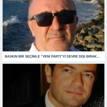
BASKIN BİR SEÇİMLE “YENİ PARTİ”Yİ DEVRE DIŞI BIRAKMAK İÇİN DÜĞMEYE Mİ BASILDI?