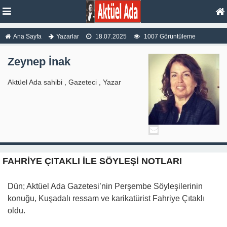
Ana Sayfa
Yazarlar
18.07.2025
1007 Görüntüleme
Zeynep İnak
Aktüel Ada sahibi , Gazeteci , Yazar
FAHRİYE ÇITAKLI İLE SÖYLEŞİ NOTLARI
Dün; Aktüel Ada Gazetesi’nin Perşembe Söyleşilerinin
konuğu, Kuşadalı ressam ve karikatürist Fahriye Çıtaklı
oldu.