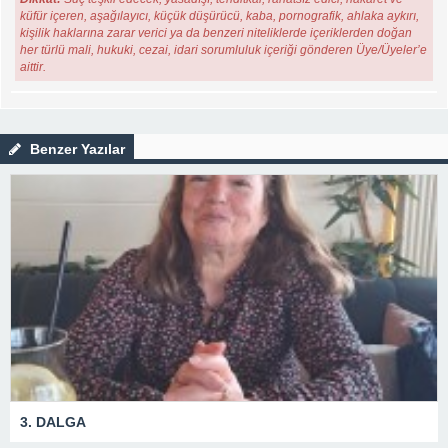
küfür içeren, aşağılayıcı, küçük düşürücü, kaba, pornografik, ahlaka aykırı,
kişilik haklarına zarar verici ya da benzeri niteliklerde içeriklerden doğan
her türlü mali, hukuki, cezai, idari sorumluluk içeriği gönderen Üye/Üyeler’e
aittir.
Benzer Yazılar
3. DALGA