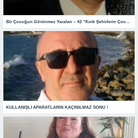
Bir Çocuğun Görünmez Yaraları – 42 “Kırık Şehirlerin Çocukları”
KULLANIŞLI APARATLARIN KAÇINILMAZ SONU !