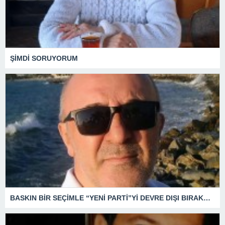
ŞİMDİ SORUYORUM
BASKIN BİR SEÇİMLE “YENİ PARTİ”Yİ DEVRE DIŞI BIRAKMAK İÇİN DÜĞMEYE Mİ BASILDI?