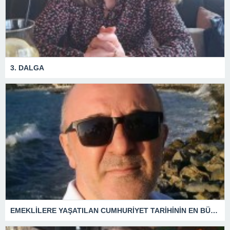
3. DALGA
EMEKLİLERE YAŞATILAN CUMHURİYET TARİHİNİN EN BÜYÜK ZULMÜNÜN DERİN ANALİZİ !