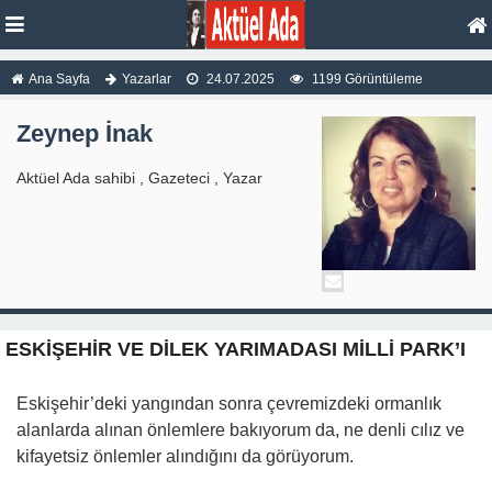
Ana Sayfa
Yazarlar
24.07.2025
1199 Görüntüleme
Zeynep İnak
Aktüel Ada sahibi , Gazeteci , Yazar
ESKİŞEHİR VE DİLEK YARIMADASI MİLLİ PARK’I
Eskişehir’deki yangından sonra çevremizdeki ormanlık
alanlarda alınan önlemlere bakıyorum da, ne denli cılız ve
kifayetsiz önlemler alındığını da görüyorum.