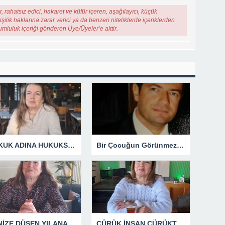
, rahatsız edici, hakaret ve küfür içeren, aşağılayıcı, küçük
şilik haklarına zarar verici ya da benzeri niteliklerde içeriklerden
rumluluk içeriği gönderen Üye/Üyeler’e aittir.
HUKUK ADINA HUKUKSUZLUK
Bir Çocuğun Görünmez Yaraları – 42 “Kırık Şehirlerin Çocukları”
DENİZE DÜŞEN YILANA SARILIR
ÇÜRÜK İNSAN ÇÜRÜKTÜR