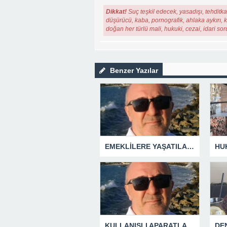
Dikkat!
Suç teşkil edecek, yasadışı, tehditkar
düşürücü, kaba, pornografik, ahlaka aykırı, ki
doğan her türlü mali, hukuki, cezai, idari so
Benzer Yazılar
EMEKLİLERE YAŞATILAN CUMHURİYET TARİHİNİN EN BÜYÜK ZULMÜNÜN DERİN ANALİZİ !
KULLANIŞLI APARATLARIN KAÇINILMAZ SONU !