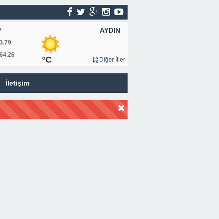
AYDIN
P
3.79
64.26
°C
Diğer İller
İletişim