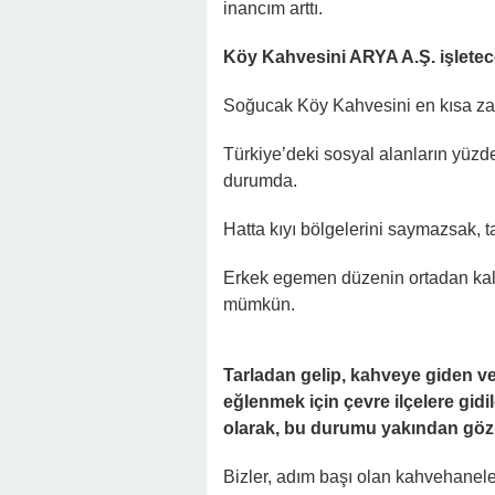
inancım arttı.
Köy Kahvesini ARYA A.Ş. işlete
Soğucak Köy Kahvesini en kısa za
Türkiye’deki sosyal alanların yüzde
durumda.
Hatta kıyı bölgelerini saymazsak, 
Erkek egemen düzenin ortadan kalk
mümkün.
Tarladan gelip, kahveye giden v
eğlenmek için çevre ilçelere gi
olarak, bu durumu yakından gözl
Bizler, adım başı olan kahvehanel