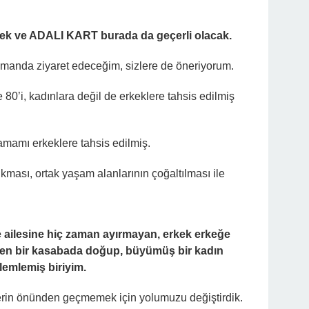
cek ve ADALI KART burada da geçerli olacak.
manda ziyaret edeceğim, sizlere de öneriyorum.
 80’i, kadınlara değil de erkeklere tahsis edilmiş
tamamı erkeklere tahsis edilmiş.
ması, ortak yaşam alanlarının çoğaltılması ile
e ailesine hiç zaman ayırmayan, erkek erkeğe
dilen bir kasabada doğup, büyümüş bir kadın
emlemiş biriyim.
erin önünden geçmemek için yolumuzu değiştirdik.