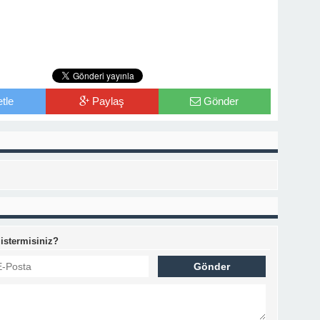
tle
Paylaş
Gönder
 istermisiniz?