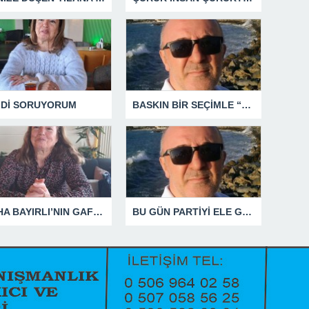
MDİ SORUYORUM
BASKIN BİR SEÇİMLE “YENİ PARTİ”Yİ DEVRE DIŞI BIRAKMAK İÇİN DÜĞMEYE Mİ BASILDI?
SÜHA BAYIRLI’NIN GAFLARI
BU GÜN PARTİYİ ELE GEÇİRDİĞİNİ ZANNEDENLER YAKIN BİR GELECEKTE SİYASETİN ÇÖPLÜĞÜNDE YERİNİ ALACAKTIR