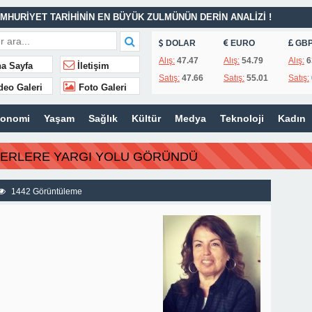
MHURİYET TARİHİNİN EN BÜYÜK ZULMÜNÜN DERİN ANALİZİ !
DOLAR
EURO
GB
İTLERİ UNUTULMADI
Alış:
47.47
Alış:
54.79
Alış:
6
a Sayfa
İletişim
Satış:
47.66
Satış:
55.01
Satış:
K
deo Galeri
Foto Galeri
İSİ’NDEN ÖNEMLİ KARARLAR
konomi
Yaşam
Sağlık
Kültür
Medya
Teknoloji
Kadın
ı – 42 “Kırık Şehirlerin Çocukları”
AÇINILMAZ SONU !
BERLERE YARGI YOLU GÖRÜNDÜ
 AÇIKLAMALAR
ILIR
1442 Görüntüleme