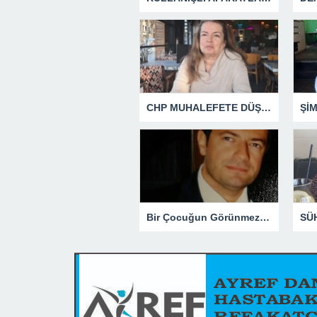
CHP MUHALEFETE DÜŞTÜ
Şİ
Bir Çocuğun Görünmez Yaraları – 41 “Koparılmış Çocuklar”