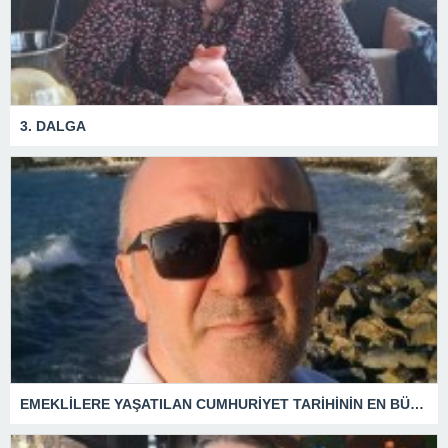
3. DALGA
EMEKLİLERE YAŞATILAN CUMHURİYET TARİHİNİN EN BÜYÜK ZULMÜNÜN DERİN ANALİZİ !