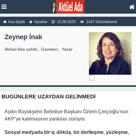
Ana Sayfa
Yazarlar
15.08.2025
1447 Görüntüleme
Zeynep İnak
Aktüel Ada sahibi , Gazeteci , Yazar
BUGÜNLERE UZAYDAN GELİNMEDİ
Aydın Büyükşehir Belediye Başkanı Özlem Çerçioğlu’nun
AKP’ye katılmasının yankıları sürüyor.
Sosyal medyada bir iç döküş, bir dertleşme, yüzleşme,