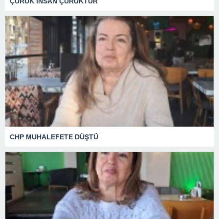
ÇÜRÜK İNSAN ÇÜRÜKTÜR
CHP MUHALEFETE DÜŞTÜ