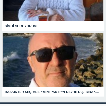
ŞİMDİ SORUYORUM
BASKIN BİR SEÇİMLE “YENİ PARTİ”Yİ DEVRE DIŞI BIRAKMAK İÇİN DÜĞMEYE Mİ BASILDI?