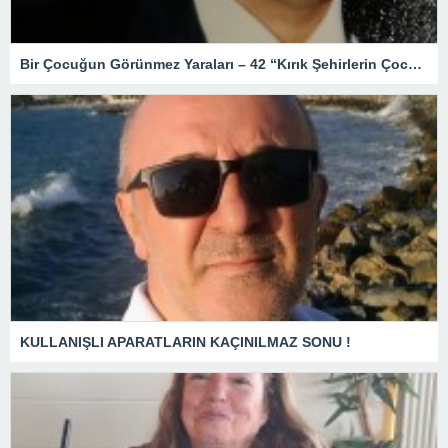
Bir Çocuğun Görünmez Yaraları – 42 “Kırık Şehirlerin Çocukları”
KULLANIŞLI APARATLARIN KAÇINILMAZ SONU !