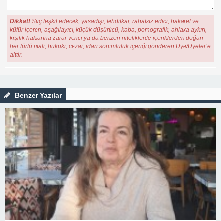
Dikkat!
Suç teşkil edecek, yasadışı, tehditkar, rahatsız edici, hakaret ve
küfür içeren, aşağılayıcı, küçük düşürücü, kaba, pornografik, ahlaka aykırı,
kişilik haklarına zarar verici ya da benzeri niteliklerde içeriklerden doğan
her türlü mali, hukuki, cezai, idari sorumluluk içeriği gönderen Üye/Üyeler’e
aittir.
Benzer Yazılar