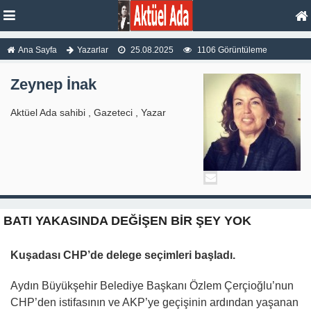
Ana Sayfa
Yazarlar
25.08.2025
1106 Görüntüleme
Zeynep İnak
Aktüel Ada sahibi , Gazeteci , Yazar
BATI YAKASINDA DEĞİŞEN BİR ŞEY YOK
Kuşadası CHP’de delege seçimleri başladı.
Aydın Büyükşehir Belediye Başkanı Özlem Çerçioğlu’nun
CHP’den istifasının ve AKP’ye geçişinin ardından yaşanan