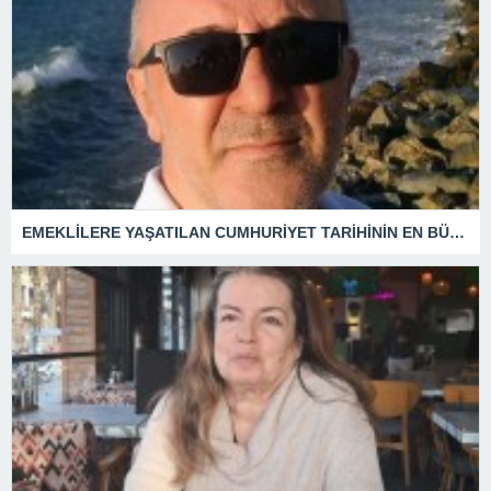
EMEKLİLERE YAŞATILAN CUMHURİYET TARİHİNİN EN BÜYÜK ZULMÜNÜN DERİN ANALİZİ !