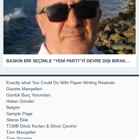
BASKIN BİR SEÇİMLE “YENİ PARTİ”Yİ DEVRE DIŞI BIRAKMAK İÇİN DÜĞMEYE Mİ BASILDI?
Exactly what You Could Do With Paper Writing Rewinds
Gazete Manşetleri
Günlük Burç Yorumları
Haber Gönder
İletişim
Sample Page
Sitene Ekle
TCMB Döviz Kurları & Döviz Çevirici
Tüm Manşetler
Tüm Yazarlar