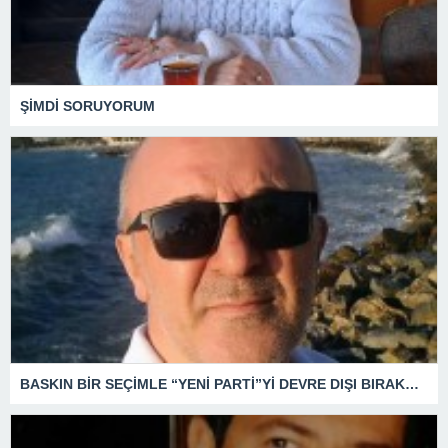
ŞİMDİ SORUYORUM
BASKIN BİR SEÇİMLE “YENİ PARTİ”Yİ DEVRE DIŞI BIRAKMAK İÇİN DÜĞMEYE Mİ BASILDI?