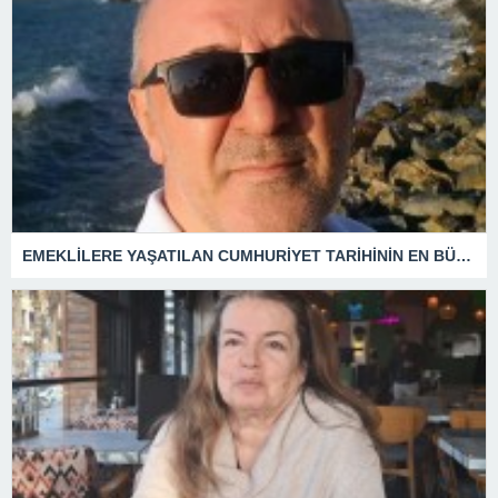
EMEKLİLERE YAŞATILAN CUMHURİYET TARİHİNİN EN BÜYÜK ZULMÜNÜN DERİN ANALİZİ !