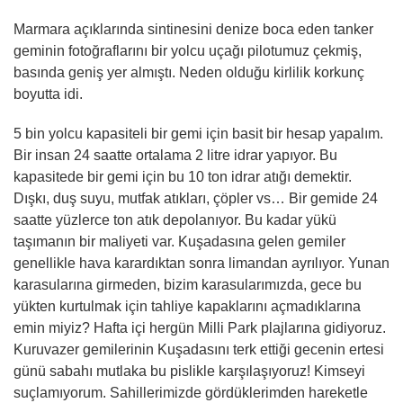
Marmara açıklarında sintinesini denize boca eden tanker
geminin fotoğraflarını bir yolcu uçağı pilotumuz çekmiş,
basında geniş yer almıştı. Neden olduğu kirlilik korkunç
boyutta idi.
5 bin yolcu kapasiteli bir gemi için basit bir hesap yapalım.
Bir insan 24 saatte ortalama 2 litre idrar yapıyor. Bu
kapasitede bir gemi için bu 10 ton idrar atığı demektir.
Dışkı, duş suyu, mutfak atıkları, çöpler vs… Bir gemide 24
saatte yüzlerce ton atık depolanıyor. Bu kadar yükü
taşımanın bir maliyeti var. Kuşadasına gelen gemiler
genellikle hava karardıktan sonra limandan ayrılıyor. Yunan
karasularına girmeden, bizim karasularımızda, gece bu
yükten kurtulmak için tahliye kapaklarını açmadıklarına
emin miyiz? Hafta içi hergün Milli Park plajlarına gidiyoruz.
Kuruvazer gemilerinin Kuşadasını terk ettiği gecenin ertesi
günü sabahı mutlaka bu pislikle karşılaşıyoruz! Kimseyi
suçlamıyorum. Sahillerimizde gördüklerimden hareketle