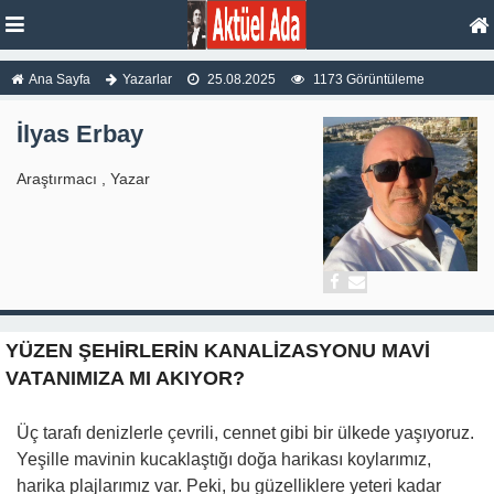
Ana Sayfa
Yazarlar
25.08.2025
1173 Görüntüleme
İlyas Erbay
Araştırmacı , Yazar
YÜZEN ŞEHİRLERİN KANALİZASYONU MAVİ
VATANIMIZA MI AKIYOR?
Üç tarafı denizlerle çevrili, cennet gibi bir ülkede yaşıyoruz.
Yeşille mavinin kucaklaştığı doğa harikası koylarımız,
harika plajlarımız var. Peki, bu güzelliklere yeteri kadar