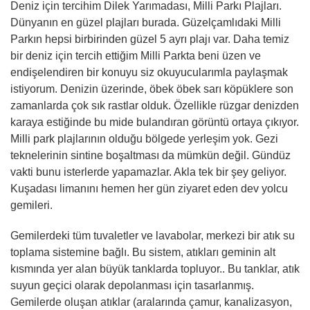
Deniz için tercihim Dilek Yarımadası, Milli Parkı Plajları.
Dünyanın en güzel plajları burada. Güzelçamlıdaki Milli
Parkın hepsi birbirinden güzel 5 ayrı plajı var. Daha temiz
bir deniz için tercih ettiğim Milli Parkta beni üzen ve
endişelendiren bir konuyu siz okuyucularımla paylaşmak
istiyorum. Denizin üzerinde, öbek öbek sarı köpüklere son
zamanlarda çok sık rastlar olduk. Özellikle rüzgar denizden
karaya estiğinde bu mide bulandıran görüntü ortaya çıkıyor.
Milli park plajlarının olduğu bölgede yerleşim yok. Gezi
teknelerinin sintine boşaltması da mümkün değil. Gündüz
vakti bunu isterlerde yapamazlar. Akla tek bir şey geliyor.
Kuşadası limanını hemen her gün ziyaret eden dev yolcu
gemileri.
Gemilerdeki tüm tuvaletler ve lavabolar, merkezi bir atık su
toplama sistemine bağlı. Bu sistem, atıkları geminin alt
kısmında yer alan büyük tanklarda topluyor.. Bu tanklar, atık
suyun geçici olarak depolanması için tasarlanmış.
Gemilerde oluşan atıklar (aralarında çamur, kanalizasyon,