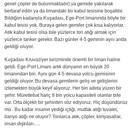
genel çöpler de bulunmaktadır) ya gemide yakılarak
bertaraf edilir ya da limandaki bir kabul tesisine boşaltılır.
Bildiğim kadarıyla Kuşadası, Ege-Port limanında böyle bir
kabul tesisi yok. Buraya gelen gemiler çok kısa kalıyorlar.
Atık kabul tesisi olsa bile yüzlerce ton atığı almak için
yüzlerce tanker gerekir. Bazı günler 4-5 geminin aynı anda
geldiği oluyor.
Kuşadası Kruvaziyer turizminde önemli bir liman haline
geldi. Ege-Port Limanı artık dünyanın en büyük 20
limanından biri. Aynı gün 4-5 devasa yolcu gemisinin
geldiği oluyor. Bu devasa gemilerin geliş ve gidişlerini
izlemekten büyük keyif alıyoruz. Her biri adeta yüzen bir
şehir. Mürettebat hariç 8 bin yolcu kapasiteli olanlar bile
var. Orta ölçekli bir şehirden söz ediyoruz. Hiç düşündünüz
mü . Bu kadar insanın yediği içtiği, mutfak atığı tuvalet,
banyo atığı ne oluyor? Tonlarca atık, çöpler, kimyasallar,
insan dışkıları….