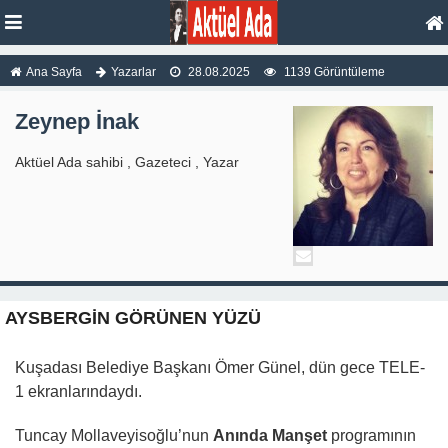
Ana Sayfa
Yazarlar
28.08.2025
1139 Görüntüleme
Zeynep İnak
Aktüel Ada sahibi , Gazeteci , Yazar
AYSBERGİN GÖRÜNEN YÜZÜ
Kuşadası Belediye Başkanı Ömer Günel, dün gece TELE-
1 ekranlarındaydı.
Tuncay Mollaveyisoğlu’nun
Anında Manşet
programının