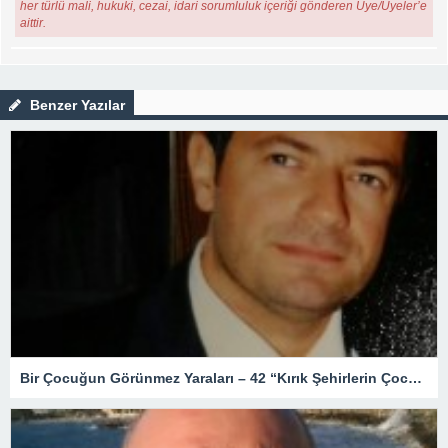
her türlü mali, hukuki, cezai, idari sorumluluk içeriği gönderen Üye/Üyeler’e
aittir.
Benzer Yazılar
Bir Çocuğun Görünmez Yaraları – 42 “Kırık Şehirlerin Çocukları”