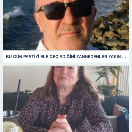
BU GÜN PARTİYİ ELE GEÇİRDİĞİNİ ZANNEDENLER YAKIN BİR GELECEKTE SİYASETİN ÇÖPLÜĞÜNDE YERİNİ ALACAKTIR