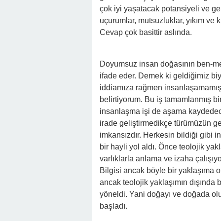
çok iyi yaşatacak potansiyeli ve ge
uçurumlar, mutsuzluklar, yıkım ve k
Cevap çok basittir aslında.
Doyumsuz insan doğasının ben-mer
ifade eder. Demek ki geldiğimiz biy
iddiamıza rağmen insanlaşamamışız
belirtiyorum. Bu iş tamamlanmış bir 
insanlaşma işi de aşama kaydedecek
irade geliştirmedikçe türümüzün g
imkansızdır. Herkesin bildiği gibi 
bir hayli yol aldı. Önce teolojik ya
varlıklarla anlama ve izaha çalışıyo
Bilgisi ancak böyle bir yaklaşıma o
ancak teolojik yaklaşımın dışında b
yöneldi. Yani doğayı ve doğada olu
başladı.