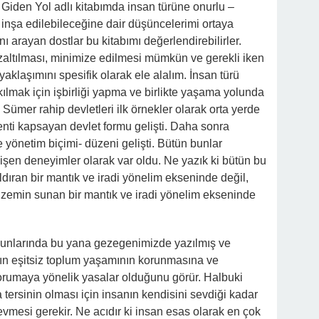
Giden Yol adlı kitabımda insan türüne onurlu –
l inşa edilebileceğine dair düşüncelerimi ortaya
 arayan dostlar bu kitabımı değerlendirebilirler.
azaltılması, minimize edilmesi mümkün ve gerekli iken
klaşımını spesifik olarak ele alalım. İnsan türü
ılmak için işbirliği yapma ve birlikte yaşama yolunda
. Sümer rahip devletleri ilk örnekler olarak orta yerde
enti kapsayan devlet formu gelişti. Daha sonra
e yönetim biçimi- düzeni gelişti. Bütün bunlar
şen deneyimler olarak var oldu. Ne yazık ki bütün bu
aldıran bir mantık ve iradi yönelim ekseninde değil,
e zemin sunan bir mantık ve iradi yönelim ekseninde
unlarında bu yana gezegenimizde yazılmış ve
ın eşitsiz toplum yaşamının korunmasına ve
 korumaya yönelik yasalar olduğunu görür. Halbuki
a tersinin olması için insanın kendisini sevdiği kadar
evmesi gerekir. Ne acıdır ki insan esas olarak en çok