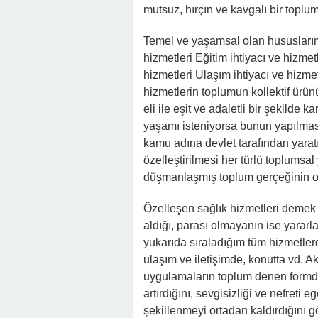
mutsuz, hırçın ve kavgalı bir topl
Temel ve yaşamsal olan hususların ö
hizmetleri Eğitim ihtiyacı ve hizmetle
hizmetleri Ulaşım ihtiyacı ve hizme
hizmetlerin toplumun kollektif ürün
eli ile eşit ve adaletli bir şekilde
yaşamı isteniyorsa bunun yapılması 
kamu adına devlet tarafından yaratı
özelleştirilmesi her türlü toplums
düşmanlaşmış toplum gerçeğinin o
Özelleşen sağlık hizmetleri demek p
aldığı, parası olmayanın ise yarar
yukarıda sıraladığım tüm hizmetler
ulaşım ve iletişimde, konutta vd. Ak
uygulamaların toplum denen formda 
artırdığını, sevgisizliği ve nefreti 
şekillenmeyi ortadan kaldırdığını gö