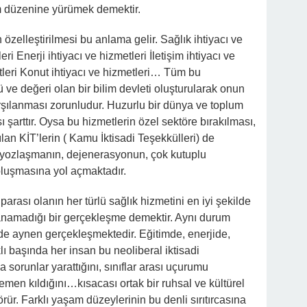
um düzenine yürümek demektir.
zelleştirilmesi bu anlama gelir. Sağlık ihtiyacı ve
ri Enerji ihtiyacı ve hizmetleri İletişim ihtiyacı ve
tleri Konut ihtiyacı ve hizmetleri… Tüm bu
ü ve değeri olan bir bilim devleti oluşturularak onun
 karşılanması zorunludur. Huzurlu bir dünya ve toplum
şarttır. Oysa bu hizmetlerin özel sektöre bırakılması,
lan KİT’lerin ( Kamu İktisadi Teşekkülleri) de
al yozlaşmanın, dejenerasyonun, çok kutuplu
luşmasına yol açmaktadır.
arası olanın her türlü sağlık hizmetini en iyi şekilde
lanamadığı bir gerçekleşme demektir. Aynı durum
de aynen gerçekleşmektedir. Eğitimde, enerjide,
lı başında her insan bu neoliberal iktisadi
sorunlar yarattığını, sınıflar arası uçurumu
egemen kıldığını…kısacası ortak bir ruhsal ve kültürel
rür. Farklı yaşam düzeylerinin bu denli sırıtırcasına