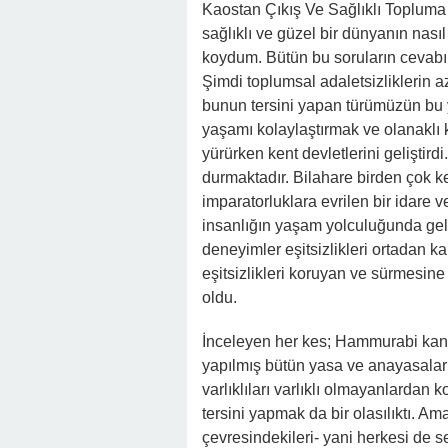
Kaostan Çıkış Ve Sağlıklı Topluma 
sağlıklı ve güzel bir dünyanın nası
koydum. Bütün bu soruların cevabını
Şimdi toplumsal adaletsizliklerin 
bunun tersini yapan türümüzün bu ya
yaşamı kolaylaştırmak ve olanaklı k
yürürken kent devletlerini geliştirdi
durmaktadır. Bilahare birden çok k
imparatorluklara evrilen bir idare v
insanlığın yaşam yolculuğunda geli
deneyimler eşitsizlikleri ortadan k
eşitsizlikleri koruyan ve sürmesin
oldu.
İnceleyen her kes; Hammurabi kan
yapılmış bütün yasa ve anayasalar
varlıklıları varlıklı olmayanlardan
tersini yapmak da bir olasılıktı. Am
çevresindekileri- yani herkesi de s