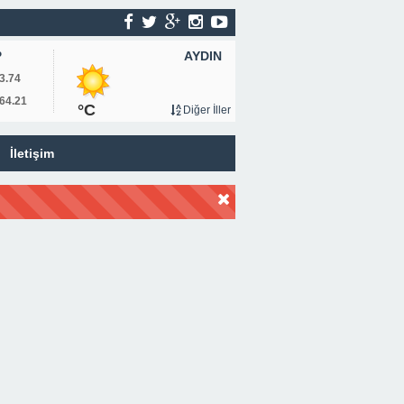
AYDIN
P
3.74
64.21
°C
Diğer İller
İletişim