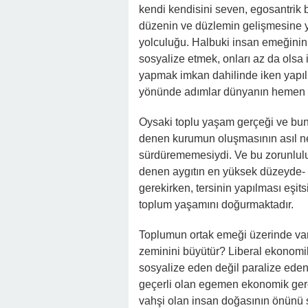
kendi kendisini seven, egosantrik bi
düzenin ve düzlemin gelişmesine 
yolculuğu. Halbuki insan emeğinin,
sosyalize etmek, onları az da ols
yapmak imkan dahilinde iken yapılm
yönünde adımlar dünyanın hemen he
Oysaki toplu yaşam gerçeği ve bun
denen kurumun oluşmasının asıl ned
sürdürememesiydi. Ve bu zorunlul
denen aygıtın en yüksek düzeyde-
gerekirken, tersinin yapılması eşits
toplum yaşamını doğurmaktadır.
Toplumun ortak emeği üzerinde var 
zeminini büyütür? Liberal ekonomi
sosyalize eden değil paralize ede
geçerli olan egemen ekonomik ger
vahşi olan insan doğasının önünü 