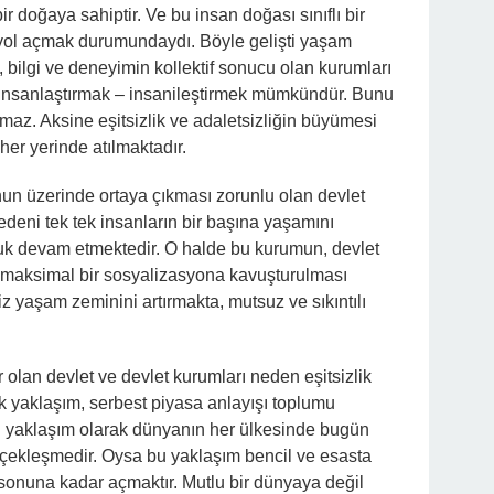
r doğaya sahiptir. Ve bu insan doğası sınıflı bir
yol açmak durumundaydı. Böyle gelişti yaşam
 bilgi ve deneyimin kollektif sonucu olan kurumları
a insanlaştırmak – insanileştirmek mümkündür. Bunu
az. Aksine eşitsizlik ve adaletsizliğin büyümesi
r yerinde atılmaktadır.
un üzerinde ortaya çıkması zorunlu olan devlet
eni tek tek insanların bir başına yaşamını
uk devam etmektedir. O halde bu kurumun, devlet
 maksimal bir sosyalizasyona kavuşturulması
iz yaşam zeminini artırmakta, mutsuz ve sıkıntılı
olan devlet ve devlet kurumları neden eşitsizlik
k yaklaşım, serbest piyasa anlayışı toplumu
n yaklaşım olarak dünyanın her ülkesinde bugün
çekleşmedir. Oysa bu yaklaşım bencil ve esasta
sonuna kadar açmaktır. Mutlu bir dünyaya değil