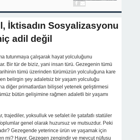
l, İktisadın Sosyalizasyonu
iç adil değil
a tutunmaya çalışarak hayat yolculuğunu
ar. Bir tür de biziz, yani insan türü. Gezegenin tümü
arihinin tümü üzerinden türümüzün yolculuğuna kare
en belirgin şey adaletsiz bir yaşam yolculuğu
a diğer primatlardan bilişsel yetenek geliştirmesi
rümüz bütün gelişimine rağmen adaletli bir yaşamı
r, trajediler, yoksulluk ve sefalet ile şatafatlı statüler
 Toplumlar genel olarak huzursuz ve mutsuzdur. Peki
dır? Gezegende yeterince ürün ve yaşamak için
nden mi? Hayır. Gezegen zengindir ve mevcut nüfusu