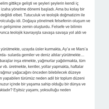
im gittikçe gelişti ve şeyleri şeylerin kendi iç
e izaha yönelme dönemi başladı. Ama bu kolay bir
değildi elbet. Tutuculuk ve teolojik doğmatizim ile
olculuğu idi. Doğaya yönelmek felsefenin oluşum ve
n gelişimine zemin oluşturdu. Felsefe ve bilimin
yunca teolojik kavrayışla savaşa savaşa yol aldı ve
 yürütmekte, uzayda üsler kurmakta, Ay’a ve Mars’a
a- sularda gemiler ve deniz altılar yürütmekte…
 barajlar inşa etmekte, yağmurlar yağdırmakta, tüm
r vb. üretmekte, kentler, yollar yapmakta, haftalar
 yağmur yağacağını önceden bilebilecek düzeye
rı yapabilen türümüz neden adil bir toplum düzeni
uzur içinde bir yaşama sahip olduğu bir dünya ve
tadır? Eşitsiz yaşamı, yoksulluğu neden