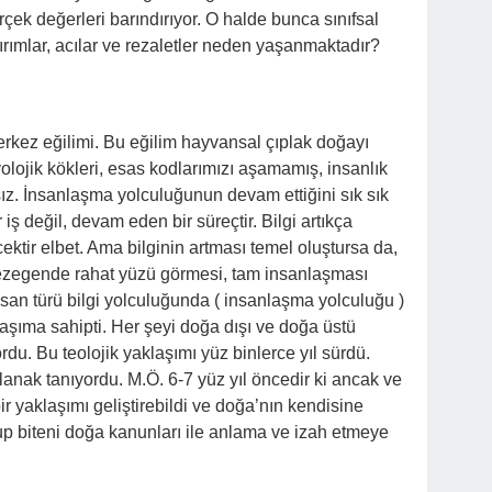
rçek değerleri barındırıyor. O halde bunca sınıfsal
ırımlar, acılar ve rezaletler neden yaşanmaktadır?
kez eğilimi. Bu eğilim hayvansal çıplak doğayı
olojik kökleri, esas kodlarımızı aşamamış, insanlık
. İnsanlaşma yolculuğunun devam ettiğini sık sık
iş değil, devam eden bir süreçtir. Bilgi artıkça
tir elbet. Ama bilginin artması temel oluştursa da,
ezegende rahat yüzü görmesi, tam insanlaşması
insan türü bilgi yolculuğunda ( insanlaşma yolculuğu )
klaşıma sahipti. Her şeyi doğa dışı ve doğa üstü
rdu. Bu teolojik yaklaşımı yüz binlerce yıl sürdü.
lanak tanıyordu. M.Ö. 6-7 yüz yıl öncedir ki ancak ve
ir yaklaşımı geliştirebildi ve doğa’nın kendisine
p biteni doğa kanunları ile anlama ve izah etmeye