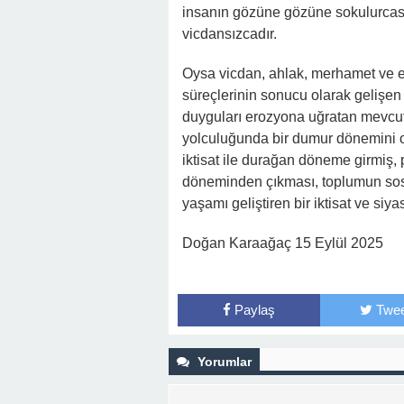
insanın gözüne gözüne sokulurcas
vicdansızcadır.
Oysa vicdan, ahlak, merhamet ve e
süreçlerinin sonucu olarak gelişen
duyguları erozyona uğratan mevcut
yolculuğunda bir dumur dönemini o
iktisat ile durağan döneme girmiş,
döneminden çıkması, toplumun sos
yaşamı geliştiren bir iktisat ve siya
Doğan Karaağaç 15 Eylül 2025
Paylaş
Twee
Yorumlar