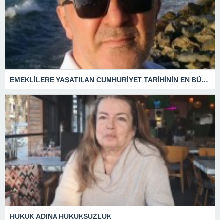
EMEKLİLERE YAŞATILAN CUMHURİYET TARİHİNİN EN BÜYÜK ZULMÜNÜN DERİN ANALİZİ !
HUKUK ADINA HUKUKSUZLUK