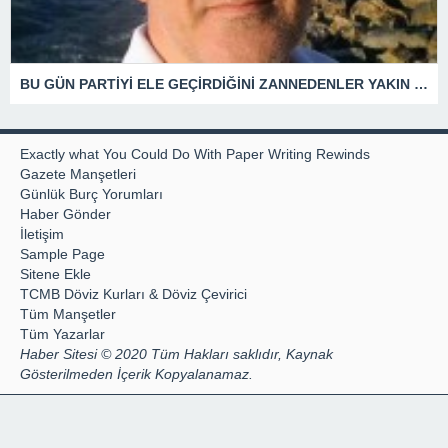
BU GÜN PARTİYİ ELE GEÇİRDİĞİNİ ZANNEDENLER YAKIN BİR GELECEKTE SİYASETİN ÇÖPLÜĞÜNDE YERİNİ ALACAKTIR
Exactly what You Could Do With Paper Writing Rewinds
Gazete Manşetleri
Günlük Burç Yorumları
Haber Gönder
İletişim
Sample Page
Sitene Ekle
TCMB Döviz Kurları & Döviz Çevirici
Tüm Manşetler
Tüm Yazarlar
Haber Sitesi © 2020 Tüm Hakları saklıdır, Kaynak
Gösterilmeden İçerik Kopyalanamaz.
Hazır Site
web sitesi kurma
By
webmaster
Uzman Tescil