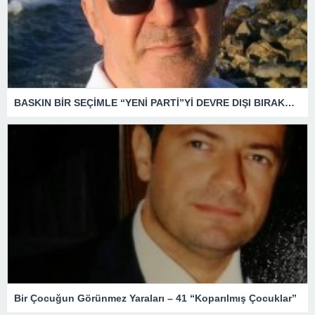
BASKIN BİR SEÇİMLE “YENİ PARTİ”Yİ DEVRE DIŞI BIRAKMAK İÇİN DÜĞMEYE Mİ BASILDI?
Bir Çocuğun Görünmez Yaraları – 41 “Koparılmış Çocuklar”