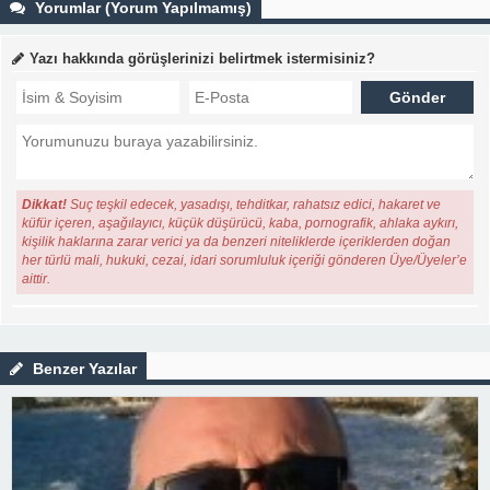
Yorumlar (Yorum Yapılmamış)
Yazı hakkında görüşlerinizi belirtmek istermisiniz?
Dikkat!
Suç teşkil edecek, yasadışı, tehditkar, rahatsız edici, hakaret ve
küfür içeren, aşağılayıcı, küçük düşürücü, kaba, pornografik, ahlaka aykırı,
kişilik haklarına zarar verici ya da benzeri niteliklerde içeriklerden doğan
her türlü mali, hukuki, cezai, idari sorumluluk içeriği gönderen Üye/Üyeler’e
aittir.
Benzer Yazılar