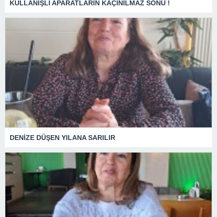
KULLANIŞLI APARATLARIN KAÇINILMAZ SONU !
DENİZE DÜŞEN YILANA SARILIR