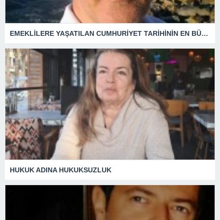
EMEKLİLERE YAŞATILAN CUMHURİYET TARİHİNİN EN BÜYÜK ZULMÜNÜN DERİN ANALİZİ !
HUKUK ADINA HUKUKSUZLUK