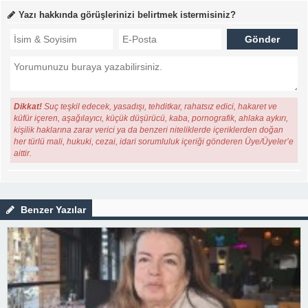
Yazı hakkında görüşlerinizi belirtmek istermisiniz?
Dikkat!
Suç teşkil edecek, yasadışı, tehditkar, rahatsız edici, hakaret ve
küfür içeren, aşağılayıcı, küçük düşürücü, kaba, pornografik, ahlaka aykırı,
kişilik haklarına zarar verici ya da benzeri niteliklerde içeriklerden doğan
her türlü mali, hukuki, cezai, idari sorumluluk içeriği gönderen Üye/Üyeler’e
aittir.
Benzer Yazılar