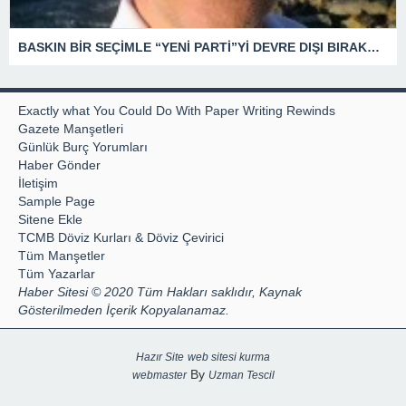
BASKIN BİR SEÇİMLE “YENİ PARTİ”Yİ DEVRE DIŞI BIRAKMAK İÇİN DÜĞMEYE Mİ BASILDI?
Exactly what You Could Do With Paper Writing Rewinds
Gazete Manşetleri
Günlük Burç Yorumları
Haber Gönder
İletişim
Sample Page
Sitene Ekle
TCMB Döviz Kurları & Döviz Çevirici
Tüm Manşetler
Tüm Yazarlar
Haber Sitesi © 2020 Tüm Hakları saklıdır, Kaynak
Gösterilmeden İçerik Kopyalanamaz.
Hazır Site
web sitesi kurma
By
webmaster
Uzman Tescil