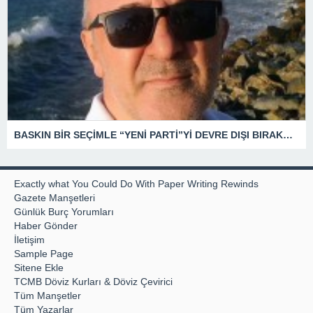
BASKIN BİR SEÇİMLE “YENİ PARTİ”Yİ DEVRE DIŞI BIRAKMAK İÇİN DÜĞMEYE Mİ BASILDI?
Exactly what You Could Do With Paper Writing Rewinds
Gazete Manşetleri
Günlük Burç Yorumları
Haber Gönder
İletişim
Sample Page
Sitene Ekle
TCMB Döviz Kurları & Döviz Çevirici
Tüm Manşetler
Tüm Yazarlar