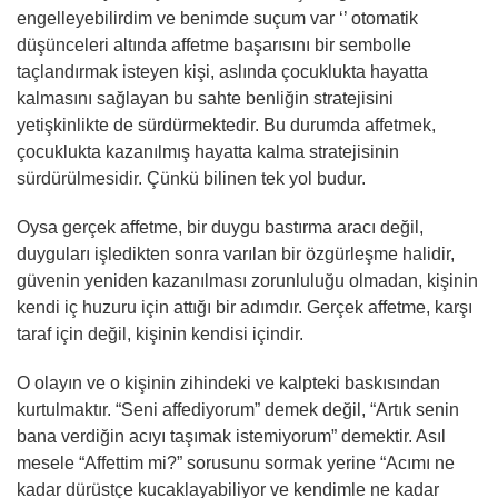
engelleyebilirdim ve benimde suçum var ‘’ otomatik
düşünceleri altında affetme başarısını bir sembolle
taçlandırmak isteyen kişi, aslında çocuklukta hayatta
kalmasını sağlayan bu sahte benliğin stratejisini
yetişkinlikte de sürdürmektedir. Bu durumda affetmek,
çocuklukta kazanılmış hayatta kalma stratejisinin
sürdürülmesidir. Çünkü bilinen tek yol budur.
Oysa gerçek affetme, bir duygu bastırma aracı değil,
duyguları işledikten sonra varılan bir özgürleşme halidir,
güvenin yeniden kazanılması zorunluluğu olmadan, kişinin
kendi iç huzuru için attığı bir adımdır. Gerçek affetme, karşı
taraf için değil, kişinin kendisi içindir.
O olayın ve o kişinin zihindeki ve kalpteki baskısından
kurtulmaktır. “Seni affediyorum” demek değil, “Artık senin
bana verdiğin acıyı taşımak istemiyorum” demektir. Asıl
mesele “Affettim mi?” sorusunu sormak yerine “Acımı ne
kadar dürüstçe kucaklayabiliyor ve kendimle ne kadar