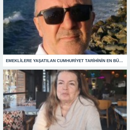
EMEKLİLERE YAŞATILAN CUMHURİYET TARİHİNİN EN BÜYÜK ZULMÜNÜN DERİN ANALİZİ !