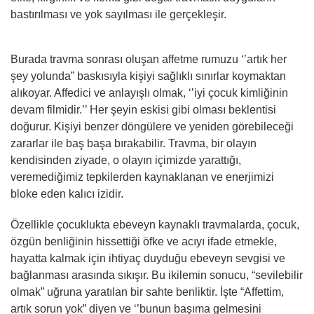
bastırılması ve yok sayılması ile gerçekleşir.
Burada travma sonrası oluşan affetme rumuzu ‘’artık her
şey yolunda” baskısıyla kişiyi sağlıklı sınırlar koymaktan
alıkoyar. Affedici ve anlayışlı olmak, ‘’iyi çocuk kimliğinin
devam filmidir.’’ Her şeyin eskisi gibi olması beklentisi
doğurur. Kişiyi benzer döngülere ve yeniden görebileceği
zararlar ile baş başa bırakabilir. Travma, bir olayın
kendisinden ziyade, o olayın içimizde yarattığı,
veremediğimiz tepkilerden kaynaklanan ve enerjimizi
bloke eden kalıcı izidir.
Özellikle çocuklukta ebeveyn kaynaklı travmalarda, çocuk,
özgün benliğinin hissettiği öfke ve acıyı ifade etmekle,
hayatta kalmak için ihtiyaç duyduğu ebeveyn sevgisi ve
bağlanması arasında sıkışır. Bu ikilemin sonucu, “sevilebilir
olmak” uğruna yaratılan bir sahte benliktir. İşte “Affettim,
artık sorun yok” diyen ve ‘’bunun başıma gelmesini