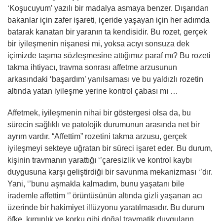
‘Koşucuyum’ yazılı bir madalya asmaya benzer. Dışarıdan
bakanlar için zafer işareti, içeride yaşayan için her adımda
batarak kanatan bir yaranın ta kendisidir. Bu rozet, gerçek
bir iyileşmenin nişanesi mi, yoksa acıyı sonsuza dek
içimizde taşıma sözleşmesine attığımız paraf mı? Bu rozeti
takma ihtiyacı, travma sonrası affetme arzusunun
arkasındaki ‘başardım’ yanılsaması ve bu yaldızlı rozetin
altında yatan iyileşme yerine kontrol çabası mı …
Affetmek, iyileşmenin nihai bir göstergesi olsa da, bu
sürecin sağlıklı ve patolojik durumunun arasında net bir
ayrım vardır. “Affettim” rozetini takma arzusu, gerçek
iyileşmeyi sekteye uğratan bir süreci işaret eder. Bu durum,
kişinin travmanın yarattığı ‘’çaresizlik ve kontrol kaybı
duygusuna karşı geliştirdiği bir savunma mekanizması ‘’dır.
Yani, ‘’bunu aşmakla kalmadım, bunu yaşatanı bile
irademle affettim ‘’ örüntüsünün altında gizli yaşanan acı
üzerinde bir hakimiyet illüzyonu yaratılmasıdır. Bu durum
öfke, kırgınlık ve korku gibi doğal travmatik duyguların