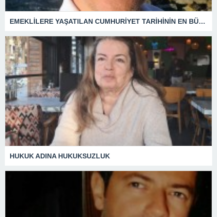
EMEKLİLERE YAŞATILAN CUMHURİYET TARİHİNİN EN BÜYÜK ZULMÜNÜN DERİN ANALİZİ !
HUKUK ADINA HUKUKSUZLUK