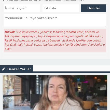
Dikkat!
Suç teşkil edecek, yasadışı, tehditkar, rahatsız edici, hakaret ve
küfür içeren, aşağılayıcı, küçük düşürücü, kaba, pornografik, ahlaka aykırı,
kişilik haklarına zarar verici ya da benzeri niteliklerde içeriklerden doğan
her türlü mali, hukuki, cezai, idari sorumluluk içeriği gönderen Üye/Üyeler’e
aittir.
Benzer Yazılar