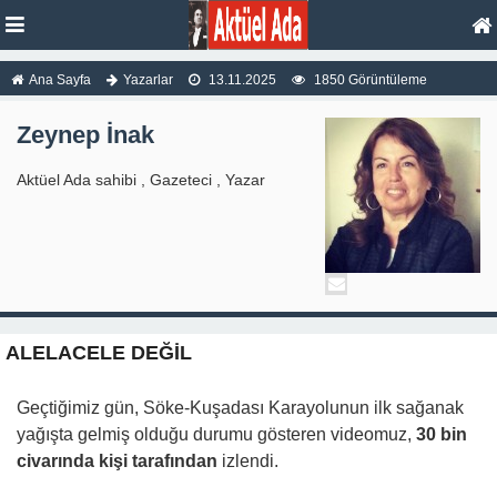
Ana Sayfa
Yazarlar
13.11.2025
1850 Görüntüleme
Zeynep İnak
Aktüel Ada sahibi , Gazeteci , Yazar
ALELACELE DEĞİL
Geçtiğimiz gün, Söke-Kuşadası Karayolunun ilk sağanak
yağışta gelmiş olduğu durumu gösteren videomuz,
30 bin
civarında kişi tarafından
izlendi.