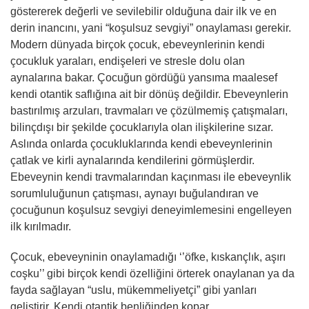
göstererek değerli ve sevilebilir olduğuna dair ilk ve en
derin inancını, yani “koşulsuz sevgiyi” onaylaması gerekir.
Modern dünyada birçok çocuk, ebeveynlerinin kendi
çocukluk yaraları, endişeleri ve stresle dolu olan
aynalarına bakar. Çocuğun gördüğü yansıma maalesef
kendi otantik saflığına ait bir dönüş değildir. Ebeveynlerin
bastırılmış arzuları, travmaları ve çözülmemiş çatışmaları,
bilinçdışı bir şekilde çocuklarıyla olan ilişkilerine sızar.
Aslında onlarda çocukluklarında kendi ebeveynlerinin
çatlak ve kirli aynalarında kendilerini görmüşlerdir.
Ebeveynin kendi travmalarından kaçınması ile ebeveynlik
sorumluluğunun çatışması, aynayı buğulandıran ve
çocuğunun koşulsuz sevgiyi deneyimlemesini engelleyen
ilk kırılmadır.
Çocuk, ebeveyninin onaylamadığı ‘’öfke, kıskançlık, aşırı
coşku’’ gibi birçok kendi özelliğini örterek onaylanan ya da
fayda sağlayan “uslu, mükemmeliyetçi” gibi yanları
geliştirir. Kendi otantik benliğinden kopar.