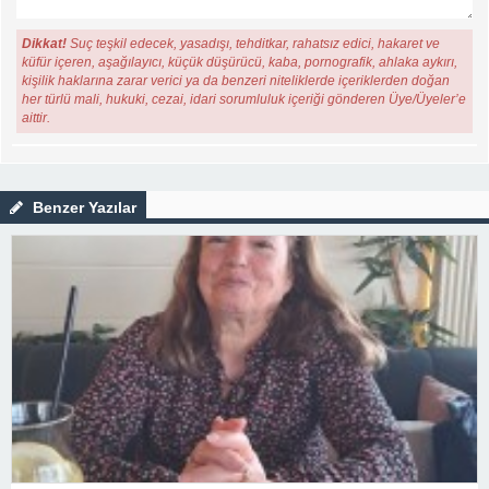
Dikkat!
Suç teşkil edecek, yasadışı, tehditkar, rahatsız edici, hakaret ve
küfür içeren, aşağılayıcı, küçük düşürücü, kaba, pornografik, ahlaka aykırı,
kişilik haklarına zarar verici ya da benzeri niteliklerde içeriklerden doğan
her türlü mali, hukuki, cezai, idari sorumluluk içeriği gönderen Üye/Üyeler’e
aittir.
Benzer Yazılar