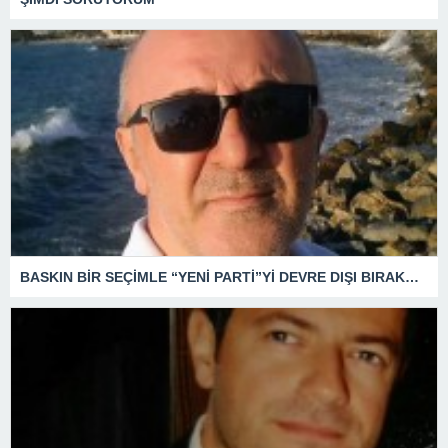
BASKIN BİR SEÇİMLE “YENİ PARTİ”Yİ DEVRE DIŞI BIRAKMAK İÇİN DÜĞMEYE Mİ BASILDI?