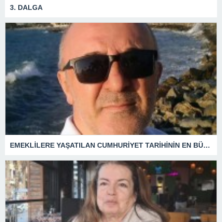
3. DALGA
EMEKLİLERE YAŞATILAN CUMHURİYET TARİHİNİN EN BÜYÜK ZULMÜNÜN DERİN ANALİZİ !