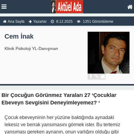
Ana Sayfa
Yazarlar
8.12.2025
1351 Görüntüleme
Cem İnak
Klinik Psikoloji YL-Danışman
Bir Çocuğun Görünmez Yaraları 27 ‘Çocuklar
Ebeveyn Sevgisini Deneyimleyemez? ‘
Çocuk ebeveyninin her yüzüne baktığında aynadaki
lekesiz ve berrak yansımasını görmek ister. Bu tertemiz
yansıması gereken aynanın, onun varlığını olduğu gibi