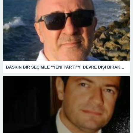
BASKIN BİR SEÇİMLE “YENİ PARTİ”Yİ DEVRE DIŞI BIRAKMAK İÇİN DÜĞMEYE Mİ BASILDI?