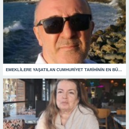
EMEKLİLERE YAŞATILAN CUMHURİYET TARİHİNİN EN BÜYÜK ZULMÜNÜN DERİN ANALİZİ !