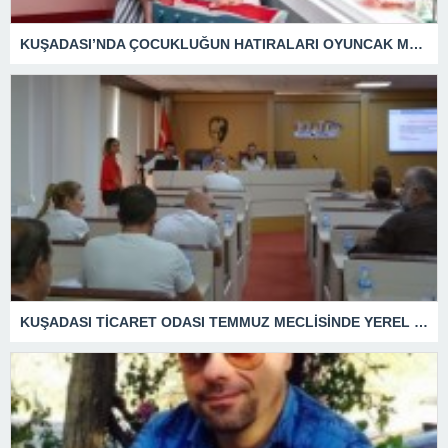
KUŞADASI’NDA ÇOCUKLUĞUN HATIRALARI OYUNCAK MÜZESİNDE HAYAT BULACAK
KUŞADASI TİCARET ODASI TEMMUZ MECLİSİNDE YEREL İŞLETMELERE ANLAMLI DESTEK