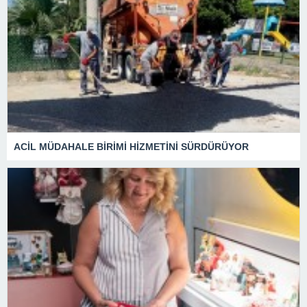
ACİL MÜDAHALE BİRİMİ HİZMETİNİ SÜRDÜRÜYOR