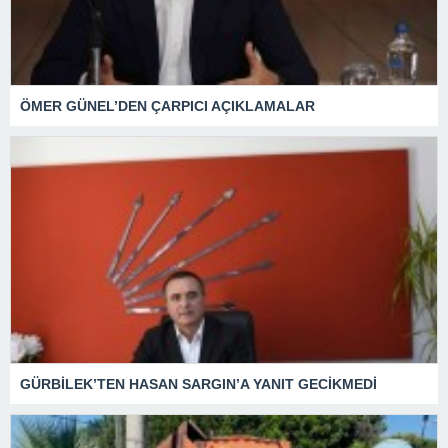
ÖMER GÜNEL’DEN ÇARPICI AÇIKLAMALAR
GÜRBİLEK’TEN HASAN SARGIN’A YANIT GECİKMEDİ