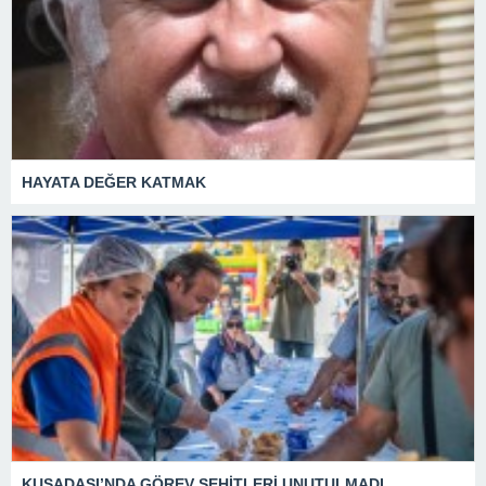
HAYATA DEĞER KATMAK
KUŞADASI’NDA GÖREV ŞEHİTLERİ UNUTULMADI