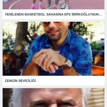
YENİLENEN BASKETBOL SAHASINA EFE İBRİKOĞLU’NUN ADI VERİLDİ
ZENGİN SEVİCİLİĞİ