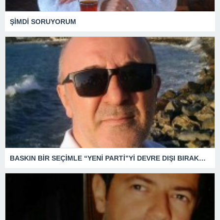
ŞİMDİ SORUYORUM
BASKIN BİR SEÇİMLE “YENİ PARTİ”Yİ DEVRE DIŞI BIRAKMAK İÇİN DÜĞMEYE Mİ BASILDI?