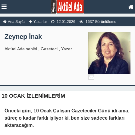
Ana Sayfa
Yazarlar
12.01.2026
1637 Görüntüleme
Zeynep İnak
Aktüel Ada sahibi , Gazeteci , Yazar
10 OCAK İZLENİMLERİM
Önceki gün; 10 Ocak Çalışan Gazeteciler Günü idi ama,
süreç o kadar farklı işliyor ki, ben size sadece farkları
aktaracağım.