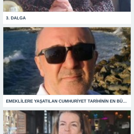
3. DALGA
EMEKLİLERE YAŞATILAN CUMHURİYET TARİHİNİN EN BÜYÜK ZULMÜNÜN DERİN ANALİZİ !