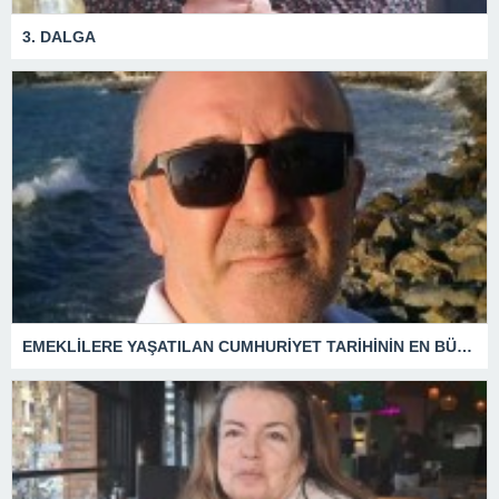
3. DALGA
EMEKLİLERE YAŞATILAN CUMHURİYET TARİHİNİN EN BÜYÜK ZULMÜNÜN DERİN ANALİZİ !