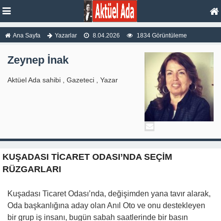
Ana Sayfa
Yazarlar
8.04.2026
1834 Görüntüleme
Zeynep İnak
Aktüel Ada sahibi , Gazeteci , Yazar
KUŞADASI TİCARET ODASI’NDA SEÇİM
RÜZGARLARI
Kuşadası Ticaret Odası’nda, değişimden yana tavır alarak,
Oda başkanlığına aday olan Anıl Oto ve onu destekleyen
bir grup iş insanı, bugün sabah saatlerinde bir basın