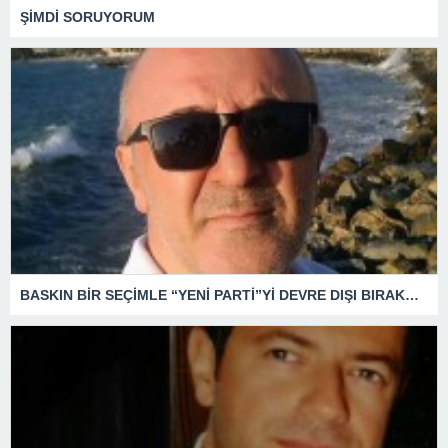
ŞİMDİ SORUYORUM
BASKIN BİR SEÇİMLE “YENİ PARTİ”Yİ DEVRE DIŞI BIRAKMAK İÇİN DÜĞMEYE Mİ BASILDI?