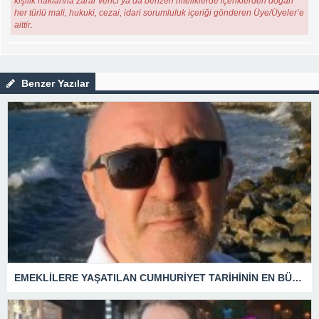
kişilik haklarına zarar verici ya da benzeri niteliklerde içeriklerden doğan
her türlü mali, hukuki, cezai, idari sorumluluk içeriği gönderen Üye/Üyeler’e
aittir.
Benzer Yazılar
EMEKLİLERE YAŞATILAN CUMHURİYET TARİHİNİN EN BÜYÜK ZULMÜNÜN DERİN ANALİZİ !