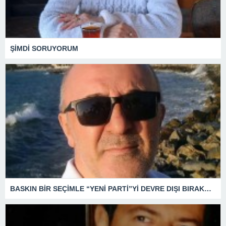
ŞİMDİ SORUYORUM
BASKIN BİR SEÇİMLE “YENİ PARTİ”Yİ DEVRE DIŞI BIRAKMAK İÇİN DÜĞMEYE Mİ BASILDI?