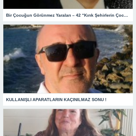
Bir Çocuğun Görünmez Yaraları – 42 “Kırık Şehirlerin Çocukları”
KULLANIŞLI APARATLARIN KAÇINILMAZ SONU !