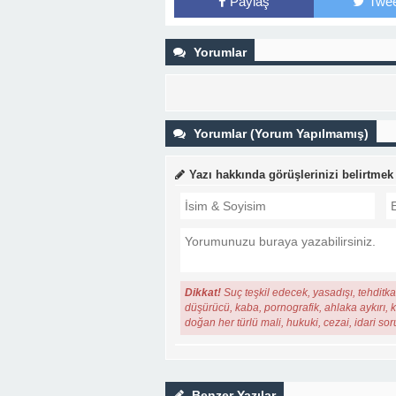
Paylaş
Twee
Yorumlar
Yorumlar (Yorum Yapılmamış)
Yazı hakkında görüşlerinizi belirtmek
Dikkat!
Suç teşkil edecek, yasadışı, tehditkar
düşürücü, kaba, pornografik, ahlaka aykırı, ki
doğan her türlü mali, hukuki, cezai, idari so
Benzer Yazılar