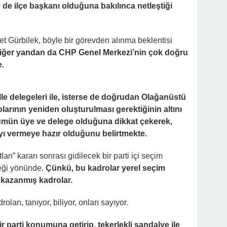
de ilçe başkanı olduğuna bakılınca netleştiği
Gürbilek, böyle bir görevden alınma beklentisi
iğer yandan da CHP Genel Merkezi’nin çok doğru
e.
lle delegeleri ile, isterse de doğrudan Olağanüstü
olarının yeniden oluşturulması gerektiğinin altını
ümün üye ve delege olduğuna dikkat çekerek,
ayı vermeye hazır olduğunu belirtmekte.
an” kararı sonrası gidilecek bir parti içi seçim
eği yönünde.
Çünkü, bu kadrolar yerel seçim
 kazanmış kadrolar.
oları, tanıyor, biliyor, onları sayıyor.
ir parti konumuna getirip, tekerlekli sandalye ile