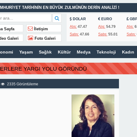
MHURİYET TARİHİNİN EN BÜYÜK ZULMÜNÜN DERİN ANALİZİ !
DOLAR
EURO
GB
İTLERİ UNUTULMADI
Alış:
47.47
Alış:
54.79
Alış:
6
a Sayfa
İletişim
Satış:
47.66
Satış:
55.01
Satış:
K
deo Galeri
Foto Galeri
İSİ’NDEN ÖNEMLİ KARARLAR
konomi
Yaşam
Sağlık
Kültür
Medya
Teknoloji
Kadın
ı – 42 “Kırık Şehirlerin Çocukları”
AÇINILMAZ SONU !
BERLERE YARGI YOLU GÖRÜNDÜ
 AÇIKLAMALAR
ILIR
2335 Görüntüleme