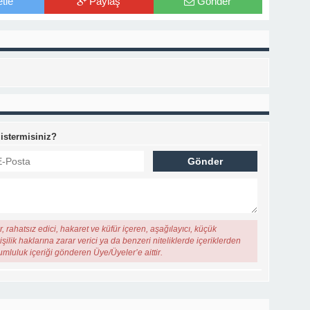
tle
Paylaş
Gönder
 istermisiniz?
, rahatsız edici, hakaret ve küfür içeren, aşağılayıcı, küçük
şilik haklarına zarar verici ya da benzeri niteliklerde içeriklerden
rumluluk içeriği gönderen Üye/Üyeler’e aittir.