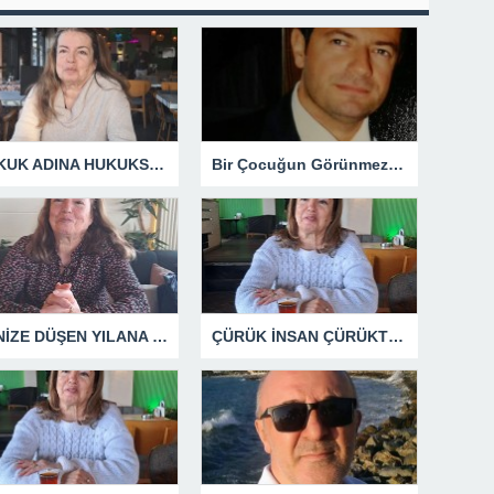
HUKUK ADINA HUKUKSUZLUK
Bir Çocuğun Görünmez Yaraları – 42 “Kırık Şehirlerin Çocukları”
DENİZE DÜŞEN YILANA SARILIR
ÇÜRÜK İNSAN ÇÜRÜKTÜR