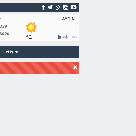
AYDIN
P
3.79
64.26
°C
Diğer İller
İletişim