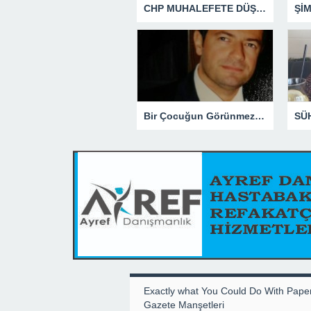
CHP MUHALEFETE DÜŞTÜ
Şİ
Bir Çocuğun Görünmez Yaraları – 41 “Koparılmış Çocuklar”
Exactly what You Could Do With Pape
Gazete Manşetleri