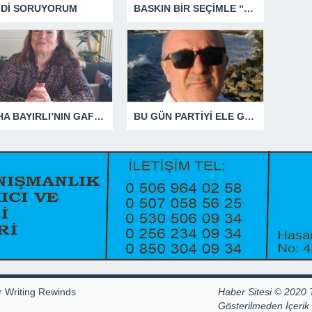
MDİ SORUYORUM
BASKIN BİR SEÇİMLE “YENİ PARTİ”Yİ DEVRE DIŞI BIRAKMAK İÇİN DÜĞMEYE Mİ BASILDI?
SÜHA BAYIRLI’NIN GAFLARI
BU GÜN PARTİYİ ELE GEÇİRDİĞİNİ ZANNEDENLER YAKIN BİR GELECEKTE SİYASETİN ÇÖPLÜĞÜNDE YERİNİ ALACAKTIR
r Writing Rewinds
Haber Sitesi © 2020 
Gösterilmeden İçeri