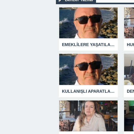
EMEKLİLERE YAŞATILAN CUMHURİYET TARİHİNİN EN BÜYÜK ZULMÜNÜN DERİN ANALİZİ !
KULLANIŞLI APARATLARIN KAÇINILMAZ SONU !