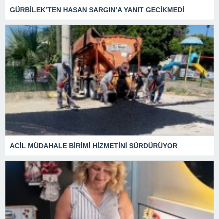
GÜRBİLEK’TEN HASAN SARGIN’A YANIT GECİKMEDİ
ACİL MÜDAHALE BİRİMİ HİZMETİNİ SÜRDÜRÜYOR