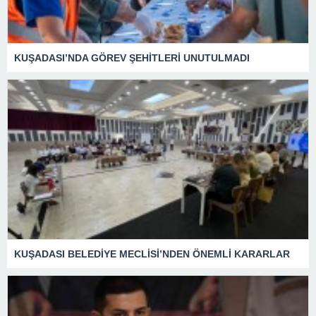
KUŞADASI’NDA GÖREV ŞEHİTLERİ UNUTULMADI
KUŞADASI BELEDİYE MECLİSİ’NDEN ÖNEMLİ KARARLAR