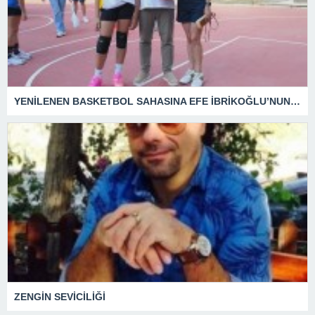
YENİLENEN BASKETBOL SAHASINA EFE İBRİKOĞLU’NUN ADI VERİLDİ
ZENGİN SEVİCİLİĞİ