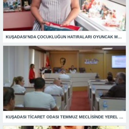
KUŞADASI’NDA ÇOCUKLUĞUN HATIRALARI OYUNCAK MÜZESİNDE HAYAT BULACAK
KUŞADASI TİCARET ODASI TEMMUZ MECLİSİNDE YEREL İŞLETMELERE ANLAMLI DESTEK