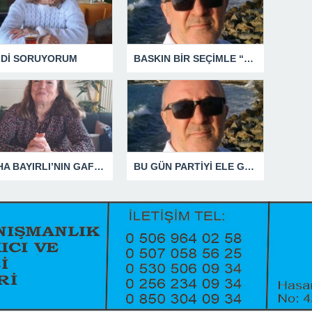
MDİ SORUYORUM
BASKIN BİR SEÇİMLE “YENİ PARTİ”Yİ DEVRE DIŞI BIRAKMAK İÇİN DÜĞMEYE Mİ BASILDI?
SÜHA BAYIRLI’NIN GAFLARI
BU GÜN PARTİYİ ELE GEÇİRDİĞİNİ ZANNEDENLER YAKIN BİR GELECEKTE SİYASETİN ÇÖPLÜĞÜNDE YERİNİ ALACAKTIR