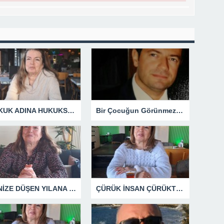
HUKUK ADINA HUKUKSUZLUK
Bir Çocuğun Görünmez Yaraları – 42 “Kırık Şehirlerin Çocukları”
DENİZE DÜŞEN YILANA SARILIR
ÇÜRÜK İNSAN ÇÜRÜKTÜR