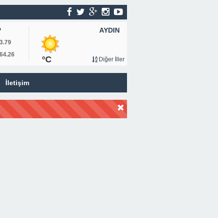
AYDIN
P
3.79
64.26
°C
Diğer İller
İletişim