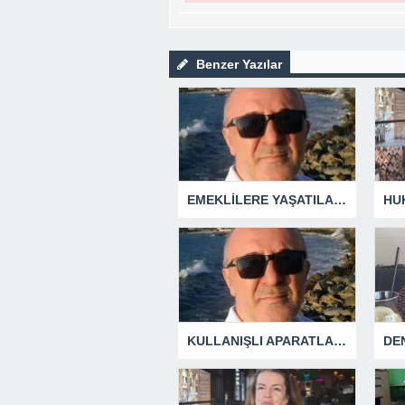
Benzer Yazılar
EMEKLİLERE YAŞATILAN CUMHURİYET TARİHİNİN EN BÜYÜK ZULMÜNÜN DERİN ANALİZİ !
KULLANIŞLI APARATLARIN KAÇINILMAZ SONU !