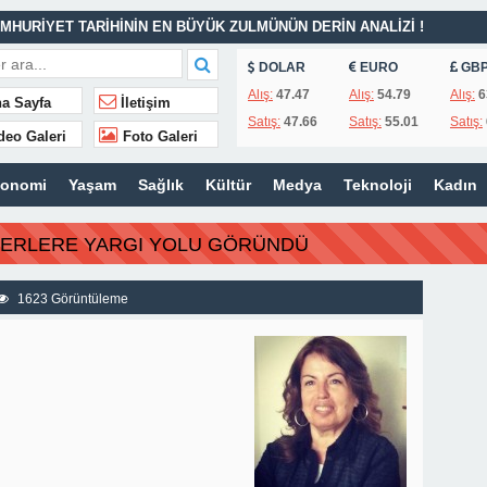
MHURİYET TARİHİNİN EN BÜYÜK ZULMÜNÜN DERİN ANALİZİ !
DOLAR
EURO
GB
İTLERİ UNUTULMADI
Alış:
47.47
Alış:
54.79
Alış:
6
a Sayfa
İletişim
Satış:
47.66
Satış:
55.01
Satış:
K
deo Galeri
Foto Galeri
İSİ’NDEN ÖNEMLİ KARARLAR
konomi
Yaşam
Sağlık
Kültür
Medya
Teknoloji
Kadın
ı – 42 “Kırık Şehirlerin Çocukları”
AÇINILMAZ SONU !
BERLERE YARGI YOLU GÖRÜNDÜ
 AÇIKLAMALAR
ILIR
1623 Görüntüleme