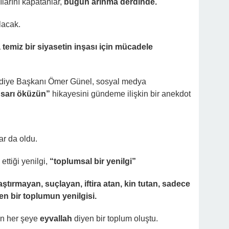
ılarını kapatanlar,
bugün arınma derdinde.
lacak.
 temiz bir siyasetin inşası için mücadele
ediye Başkanı Ömer Günel, sosyal medya
sarı öküzün”
hikayesini gündeme ilişkin bir anekdot
ar da oldu.
ttiği yenilgi,
“toplumsal bir yenilgi”
ırmayan, suçlayan, iftira atan, kin tutan, sadece
den bir toplumun yenilgisi.
n her şeye
eyvallah
diyen bir toplum oluştu.