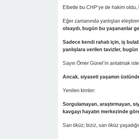
Elbette bu CHP’ye de hakim oldu, 
Eğer zamanında yanlışları eleştire
olsaydı, bugün bu yaşananlar g
Sadece kendi rahatı için, iş bul
yanlışlara verilen tavizler, bugü
Sayın Ömer Günel’in anlatmak iste
Ancak, siyaseti yaşamın üstünde 
Yenilen kimler:
Sorgulamayan, araştırmayan, siya
kavgayı hayatın merkezinde gören
Sarı öküz; biziz, sarı öküz yaşadı