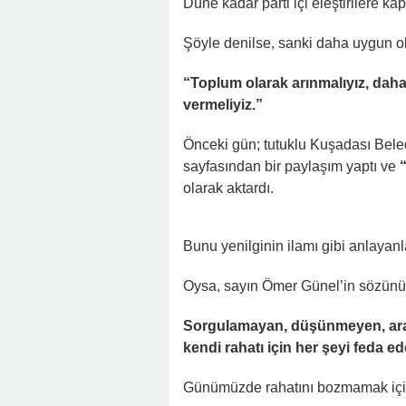
Düne kadar parti içi eleştirilere kap
Şöyle denilse, sanki daha uygun o
“Toplum olarak arınmalıyız, daha
vermeliyiz.”
Önceki gün; tutuklu Kuşadası Bel
sayfasından bir paylaşım yaptı ve
“
olarak aktardı.
Bunu yenilginin ilamı gibi anlayanl
Oysa, sayın Ömer Günel’in sözünü e
Sorgulamayan, düşünmeyen, araşt
kendi rahatı için her şeyi feda e
Günümüzde rahatını bozmamak içi