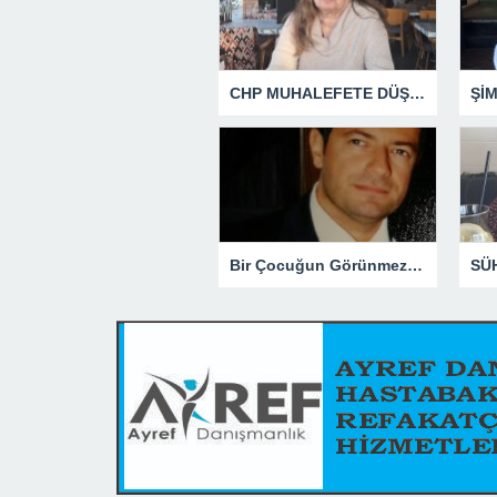
CHP MUHALEFETE DÜŞTÜ
Şİ
Bir Çocuğun Görünmez Yaraları – 41 “Koparılmış Çocuklar”