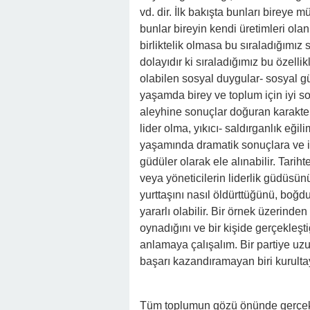
vd. dir. İlk bakışta bunları bireye 
bunlar bireyin kendi üretimleri olan
birliktelik olmasa bu sıraladığımız
dolayıdır ki sıraladığımız bu özell
olabilen sosyal duygular- sosyal gü
yaşamda birey ve toplum için iyi s
aleyhine sonuçlar doğuran karakter
lider olma, yıkıcı- saldırganlık eğil
yaşamında dramatik sonuçlara ve iri
güdüler olarak ele alınabilir. Tarih
veya yöneticilerin liderlik güdüsün
yurttaşını nasıl öldürttüğünü, bo
yararlı olabilir. Bir örnek üzerinde
oynadığını ve bir kişide gerçekleşti
anlamaya çalışalım. Bir partiye uzu
başarı kazandıramayan biri kurultay
Tüm toplumun gözü önünde gerçek