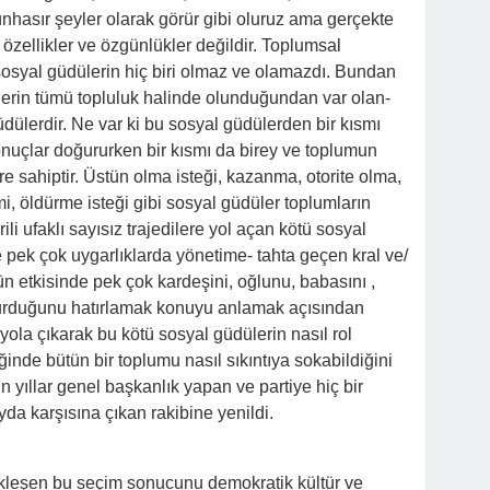
münhasır şeyler olarak görür gibi oluruz ama gerçekte
 özellikler ve özgünlükler değildir. Toplumsal
 sosyal güdülerin hiç biri olmaz ve olamazdı. Bundan
iklerin tümü topluluk halinde olunduğundan var olan-
dülerdir. Ne var ki bu sosyal güdülerden bir kısmı
onuçlar doğururken bir kısmı da birey ve toplumun
e sahiptir. Üstün olma isteği, kazanma, otorite olma,
imi, öldürme isteği gibi sosyal güdüler toplumların
li ufaklı sayısız trajedilere yol açan kötü sosyal
te pek çok uygarlıklarda yönetime- tahta geçen kral ve/
ün etkisinde pek çok kardeşini, oğlunu, babasını ,
ğdurduğunu hatırlamak konuyu anlamak açısından
n yola çıkarak bu kötü sosyal güdülerin nasıl rol
ğinde bütün bir toplumu nasıl sıkıntıya sokabildiğini
n yıllar genel başkanlık yapan ve partiye hiç bir
da karşısına çıkan rakibine yenildi.
leşen bu seçim sonucunu demokratik kültür ve