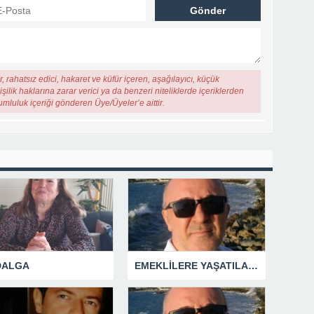
, rahatsız edici, hakaret ve küfür içeren, aşağılayıcı, küçük
şilik haklarına zarar verici ya da benzeri niteliklerde içeriklerden
rumluluk içeriği gönderen Üye/Üyeler’e aittir.
 DALGA
EMEKLİLERE YAŞATILAN CUMHURİYET TARİHİNİN EN BÜYÜK ZULMÜNÜN DERİN ANALİZİ !