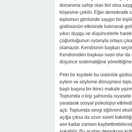
donanıma sahip olan biri olsa saygı
köşesine çekilir. Eğer demokratik 
toplumun gönlünde saygın bir kişil
güdüsünün etkisinde kalınarak geli
yıkıcı duygu ve düşüncelerle harek
çoğunluğunun oylarıyla ortaya çık
olamazdı. Kendisinin başkan seçilme
Kendisinden başkası nasıl olur da s
düşünce sistematiğine yönelttiğine 
Peki bir kişideki bu üstünlük güdüs
eylem ve söyleme dönüşmesi toplumd
başlı başına bir ikinci makale yazma
Toplumda o kişi şahsında siyasete
yaratarak sosyal psikolojiyi etkil
açtı. Toplumda sevgi eğilimini eksilt
açığa çıksa da uzun süreli bakıldığ
asır kadar zamanı kaybettirebileceğ
sokabilir. Bu açıdan demokrasi kült