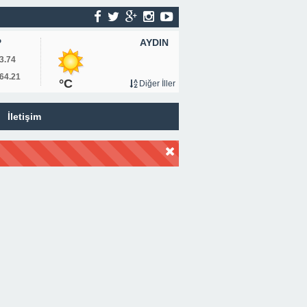
AYDIN
P
3.74
64.21
°C
Diğer İller
İletişim