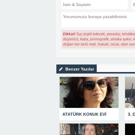
Dikkat!
Suç teşkil edecek, yasadışı, tehditkar
düşürücü, kaba, pornografik, ahlaka aykırı, ki
doğan her türlü mali, hukuki, cezai, idari so
Benzer Yazılar
ATATÜRK KONUK EVİ
3.