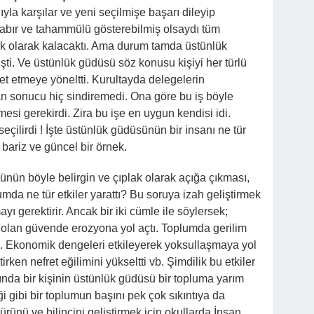
yla karşılar ve yeni seçilmişe başarı dileyip
sabır ve tahammülü gösterebilmiş olsaydı tüm
ik olarak kalacaktı. Ama durum tamda üstünlük
şti. Ve üstünlük güdüsü söz konusu kişiyi her türlü
et etmeye yöneltti. Kurultayda delegelerin
an sonucu hiç sindiremedi. Ona göre bu iş böyle
si gerekirdi. Zira bu işe en uygun kendisi idi.
eçilirdi ! İşte üstünlük güdüsünün bir insanı ne tür
bariz ve güncel bir örnek.
ünün böyle belirgin ve çıplak olarak açığa çıkması,
a ne tür etkiler yarattı? Bu soruya izah geliştirmek
yı gerektirir. Ancak bir iki cümle ile söylersek;
 olan güvende erozyona yol açtı. Toplumda gerilim
edi. Ekonomik dengeleri etkileyerek yoksullaşmaya yol
irken nefret eğilimini yükseltti vb. Şimdilik bu etkiler
ında bir kişinin üstünlük güdüsü bir topluma yarım
i gibi bir toplumun başını pek çok sıkıntıya da
ürünü ve bilincini geliştirmek için okullarda İnsan