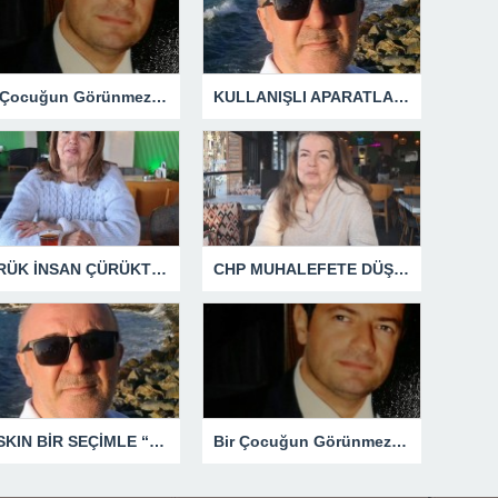
Bir Çocuğun Görünmez Yaraları – 42 “Kırık Şehirlerin Çocukları”
KULLANIŞLI APARATLARIN KAÇINILMAZ SONU !
ÇÜRÜK İNSAN ÇÜRÜKTÜR
CHP MUHALEFETE DÜŞTÜ
BASKIN BİR SEÇİMLE “YENİ PARTİ”Yİ DEVRE DIŞI BIRAKMAK İÇİN DÜĞMEYE Mİ BASILDI?
Bir Çocuğun Görünmez Yaraları – 41 “Koparılmış Çocuklar”