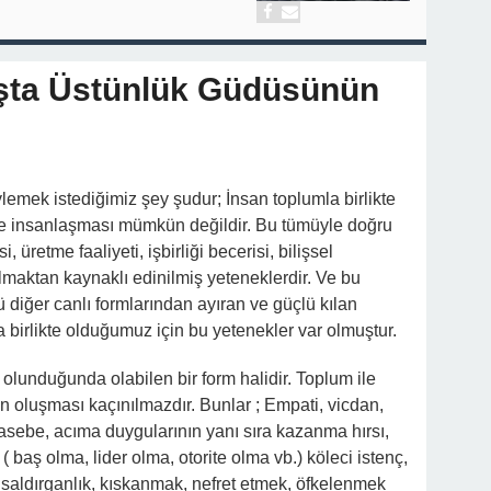
ışta Üstünlük Güdüsünün
ylemek istediğimiz şey şudur; İnsan toplumla birlikte
rde insanlaşması mümkün değildir. Bu tümüyle doğru
 üretme faaliyeti, işbirliği becerisi, bilişsel
lmaktan kaynaklı edinilmiş yeteneklerdir. Ve bu
 diğer canlı formlarından ayıran ve güçlü kılan
a birlikte olduğumuz için bu yetenekler var olmuştur.
olunduğunda olabilen bir form halidir. Toplum ile
n oluşması kaçınılmazdır. Bunlar ; Empati, vicdan,
ebe, acıma duygularının yanı sıra kazanma hırsı,
( baş olma, lider olma, otorite olma vb.) köleci istenç,
 saldırganlık, kıskanmak, nefret etmek, öfkelenmek