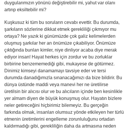
duygularımızın yönünü değiştirebilir mi, yahut var olanı
artırıp eksiltebilir mi?
Kuşkusuz ki tüm bu soruların cevabı evettir. Bu durumda,
şarkıların sözlerine dikkat etmek gerekliliği çıkmıyor mu
ortaya? Ne yazık ki günümüzde çok galiz kelimelerden
oluşmuş şarkılar her an önümüze çıkabiliyor. Önümüze
çıktığında bunları kimler, niye dinliyor acaba diye merak
ediyor insan! Hayat herkes için zordur ve bu zorluklar
birbirine benzememediği gibi, mukayese de götürmez.
Dinimiz kimseyi danamamayı tavsiye eder ve tersi
durumda danadığımızla sınanacağımızı da bize bildirir. Bu
dünya üstünde maddi veya manevi her ne üretilirse
üretilsin bir alıcısı olur ve bu alıcıların içinde ben kesinlikle
yer almam diyen de büyük konuşmuş olur. Hayatın bizlere
neler getireceğini hiçbirimiz bilemeyiz. Bu gerçeğin
farkında olmak, insanları olumsuz yönde etkileyen her türlü
etmenin üretimlerini engelleme zorunluluğunu ortadan
kaldırmadığı gibi, gerekliliğin daha da artmasına neden