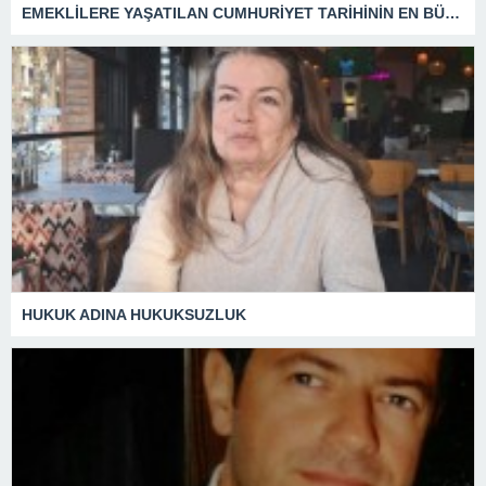
EMEKLİLERE YAŞATILAN CUMHURİYET TARİHİNİN EN BÜYÜK ZULMÜNÜN DERİN ANALİZİ !
HUKUK ADINA HUKUKSUZLUK