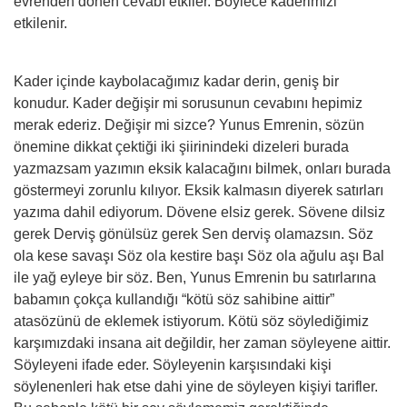
evrenden dönen cevabı etkiler. Böylece kaderimizi
etkilenir.
Kader içinde kaybolacağımız kadar derin, geniş bir
konudur. Kader değişir mi sorusunun cevabını hepimiz
merak ederiz. Değişir mi sizce? Yunus Emrenin, sözün
önemine dikkat çektiği iki şiirinindeki dizeleri burada
yazmazsam yazımın eksik kalacağını bilmek, onları burada
göstermeyi zorunlu kılıyor. Eksik kalmasın diyerek satırları
yazıma dahil ediyorum. Dövene elsiz gerek. Sövene dilsiz
gerek Derviş gönülsüz gerek Sen derviş olamazsın. Söz
ola kese savaşı Söz ola kestire başı Söz ola ağulu aşı Bal
ile yağ eyleye bir söz. Ben, Yunus Emrenin bu satırlarına
babamın çokça kullandığı “kötü söz sahibine aittir”
atasözünü de eklemek istiyorum. Kötü söz söylediğimiz
karşımızdaki insana ait değildir, her zaman söyleyene aittir.
Söyleyeni ifade eder. Söyleyenin karşısındaki kişi
söylenenleri hak etse dahi yine de söyleyen kişiyi tarifler.