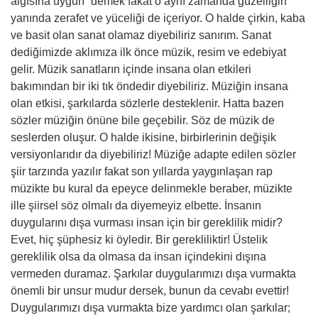
algısına uygun” demek fakat o aynı zamanda güzelliğin
yanında zerafet ve yüceliği de içeriyor. O halde çirkin, kaba
ve basit olan sanat olamaz diyebiliriz sanırım. Sanat
dediğimizde aklımıza ilk önce müzik, resim ve edebiyat
gelir. Müzik sanatların içinde insana olan etkileri
bakımından bir iki tık öndedir diyebiliriz. Müziğin insana
olan etkisi, şarkılarda sözlerle desteklenir. Hatta bazen
sözler müziğin önüne bile geçebilir. Söz de müzik de
seslerden oluşur. O halde ikisine, birbirlerinin değişik
versiyonlarıdır da diyebiliriz! Müziğe adapte edilen sözler
şiir tarzında yazılır fakat son yıllarda yaygınlaşan rap
müzikte bu kural da epeyce delinmekle beraber, müzikte
ille şiirsel söz olmalı da diyemeyiz elbette. İnsanın
duygularını dışa vurması insan için bir gereklilik midir?
Evet, hiç şüphesiz ki öyledir. Bir gerekliliktir! Üstelik
gereklilik olsa da olmasa da insan içindekini dışına
vermeden duramaz. Şarkılar duygularımızı dışa vurmakta
önemli bir unsur mudur dersek, bunun da cevabı evettir!
Duygularımızı dışa vurmakta bize yardımcı olan şarkılar;