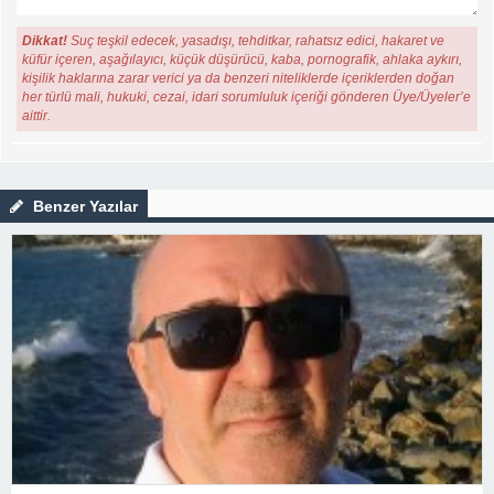
Dikkat!
Suç teşkil edecek, yasadışı, tehditkar, rahatsız edici, hakaret ve
küfür içeren, aşağılayıcı, küçük düşürücü, kaba, pornografik, ahlaka aykırı,
kişilik haklarına zarar verici ya da benzeri niteliklerde içeriklerden doğan
her türlü mali, hukuki, cezai, idari sorumluluk içeriği gönderen Üye/Üyeler’e
aittir.
Benzer Yazılar