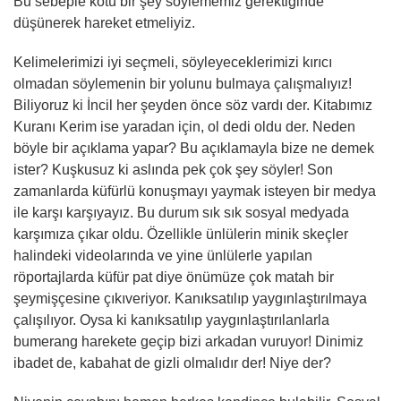
Bu sebeple kötü bir şey söylememiz gerektiğinde
düşünerek hareket etmeliyiz.
Kelimelerimizi iyi seçmeli, söyleyeceklerimizi kırıcı
olmadan söylemenin bir yolunu bulmaya çalışmalıyız!
Biliyoruz ki İncil her şeyden önce söz vardı der. Kitabımız
Kuranı Kerim ise yaradan için, ol dedi oldu der. Neden
böyle bir açıklama yapar? Bu açıklamayla bize ne demek
ister? Kuşkusuz ki aslında pek çok şey söyler! Son
zamanlarda küfürlü konuşmayı yaymak isteyen bir medya
ile karşı karşıyayız. Bu durum sık sık sosyal medyada
karşımıza çıkar oldu. Özellikle ünlülerin minik skeçler
halindeki videolarında ve yine ünlülerle yapılan
röportajlarda küfür pat diye önümüze çok matah bir
şeymişçesine çıkıveriyor. Kanıksatılıp yaygınlaştırılmaya
çalışılıyor. Oysa ki kanıksatılıp yaygınlaştırılanlarla
bumerang harekete geçip bizi arkadan vuruyor! Dinimiz
ibadet de, kabahat de gizli olmalıdır der! Niye der?