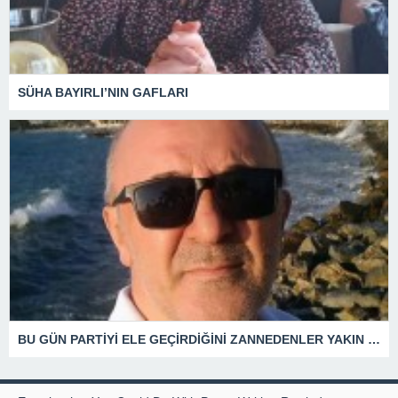
SÜHA BAYIRLI’NIN GAFLARI
BU GÜN PARTİYİ ELE GEÇİRDİĞİNİ ZANNEDENLER YAKIN BİR GELECEKTE SİYASETİN ÇÖPLÜĞÜNDE YERİNİ ALACAKTIR