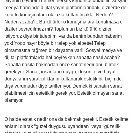
Niyenin cevabını hemen herkes kendince bulabilir. Sosyal
medya haricinde dijital yayın platformlarındaki dizilerde de
küfürlü konuşmalar çok fazla kullanılmakta. Neden?…
Neden acaba?.. Bu küfürler o konuşmalara konulmasa o
diziler seyredilmez mi? Toplumun biz küfürlü diziler
istiyoruz diye bir talebi mi var da benim bundan haberim
yok! Yooo hayır böyle bir talep yok elbette! Talep
olmamasına rağmen bir dayatma var!!! Sosyal medya ve
dijital platformlarda hal böyleyken sanatta nasıl acaba?
Sanatta nasıla bakmadan önce sanat nedir onu bilmek
gerekiyor. Sanat; insanların duygu, düşünce ve hayal
dünyalarını yaratıcılıklarını kullanarak estetik bir biçimde
dışa vurumudur diye tarifleniyor. Demek ki sanatın sanat
olabilmesi için estetiklik gerekiyor. Estetik olmayan sanat
olamıyor.
O halde estetik nedir ona da bakmak gerekli. Estetik kelime
anlamı olarak “güzel duygusu uyandıran” veya “güzellik