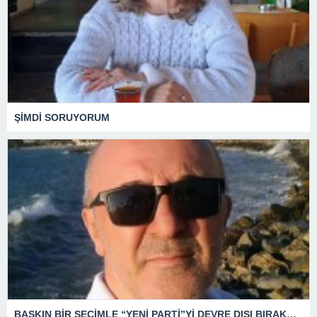
ŞİMDİ SORUYORUM
BASKIN BİR SEÇİMLE “YENİ PARTİ”Yİ DEVRE DIŞI BIRAKMAK İÇİN DÜĞMEYE Mİ BASILDI?