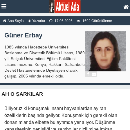
Ana Sayfa
Yazarlar
17.06.2026
1692 Görüntüleme
Güner Erbay
1985 yılında Hacettepe Üniversitesi,
Beslenme ve Diyetetik Bölümü Lisans, 1989
yılı Selçuk Üniversitesi Eğitim Fakültesi
Lisans mezunu. Konya, Hakkari, Safranbolu
Devlet Hastanelerinde Diyetisyen olarak
çalışıp, 2005 yılında emekli oldu.
AH O ŞARKILAR
Biliyoruz ki konuşmak insanı hayvanlardan ayıran
özelliklerin başında geliyor. Konuşmak için gerekli olan
donanımlar da elbette bu ayrımda yer alıyor. Düşünme
kapasitesinin genişliği ve semboller dizilimine imkan