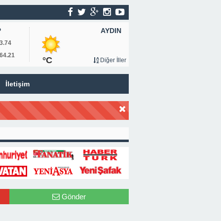
AYDIN
P
3.74
64.21
°C
Diğer İller
İletişim
Gönder