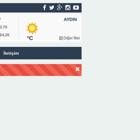
AYDIN
P
3.79
64.26
°C
Diğer İller
İletişim