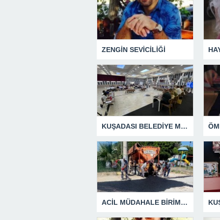
ZENGİN SEVİCİLİĞİ
HA
KUŞADASI BELEDİYE MECLİSİ’NDEN ÖNEMLİ KARARLAR
ACİL MÜDAHALE BİRİMİ HİZMETİNİ SÜRDÜRÜYOR