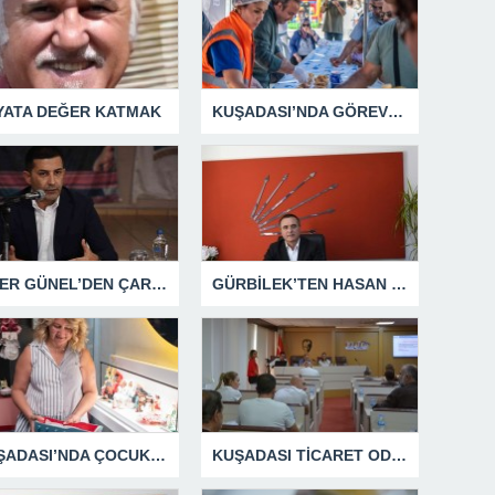
YATA DEĞER KATMAK
KUŞADASI’NDA GÖREV ŞEHİTLERİ UNUTULMADI
ÖMER GÜNEL’DEN ÇARPICI AÇIKLAMALAR
GÜRBİLEK’TEN HASAN SARGIN’A YANIT GECİKMEDİ
KUŞADASI’NDA ÇOCUKLUĞUN HATIRALARI OYUNCAK MÜZESİNDE HAYAT BULACAK
KUŞADASI TİCARET ODASI TEMMUZ MECLİSİNDE YEREL İŞLETMELERE ANLAMLI DESTEK