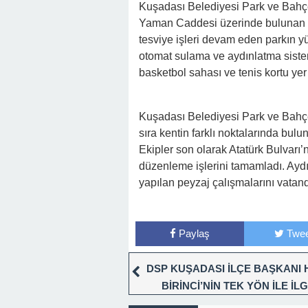
Kuşadası Belediyesi Park ve Bahç
Yaman Caddesi üzerinde bulunan pa
tesviye işleri devam eden parkın yü
otomat sulama ve aydınlatma sistem
basketbol sahası ve tenis kortu yer
Kuşadası Belediyesi Park ve Bahçel
sıra kentin farklı noktalarında bulu
Ekipler son olarak Atatürk Bulvarı
düzenleme işlerini tamamladı. Aydı
yapılan peyzaj çalışmalarını vatan
Paylaş
Twee
DSP KUŞADASI İLÇE BAŞKANI
BİRİNCİ’NİN TEK YÖN İLE İLG
BAŞVURUSUNA OLUMSUZ YA