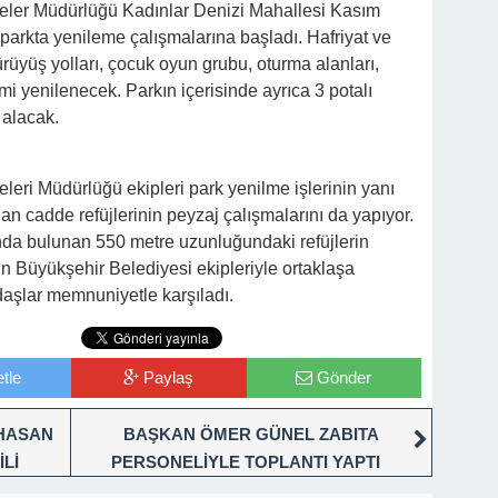
eler Müdürlüğü Kadınlar Denizi Mahallesi Kasım
rkta yenileme çalışmalarına başladı. Hafriyat ve
rüyüş yolları, çocuk oyun grubu, oturma alanları,
i yenilenecek. Parkın içerisinde ayrıca 3 potalı
 alacak.
eri Müdürlüğü ekipleri park yenilme işlerinin yanı
nan cadde refüjlerinin peyzaj çalışmalarını da yapıyor.
’nda bulunan 550 metre uzunluğundaki refüjlerin
n Büyükşehir Belediyesi ekipleriyle ortaklaşa
daşlar memnuniyetle karşıladı.
tle
Paylaş
Gönder
 HASAN
BAŞKAN ÖMER GÜNEL ZABITA
İLİ
PERSONELİYLE TOPLANTI YAPTI
NIT