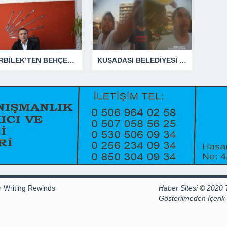
GÜRBİLEK’TEN BEHÇET ALP’E SERT YANIT
KUŞADASI BELEDİYESİ ZABITA MEMURUNU DARBEDEN DİLENCİ 2 KADIN TUTUKLANDI
r Writing Rewinds
Haber Sitesi © 2020 
Gösterilmeden İçeri