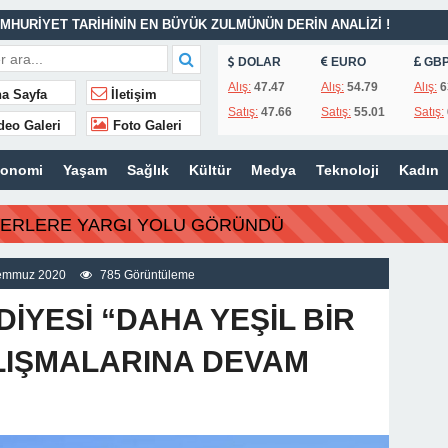
MHURİYET TARİHİNİN EN BÜYÜK ZULMÜNÜN DERİN ANALİZİ !
DOLAR
EURO
GB
İTLERİ UNUTULMADI
Alış:
47.47
Alış:
54.79
Alış:
6
a Sayfa
İletişim
Satış:
47.66
Satış:
55.01
Satış:
K
deo Galeri
Foto Galeri
İSİ’NDEN ÖNEMLİ KARARLAR
konomi
Yaşam
Sağlık
Kültür
Medya
Teknoloji
Kadın
ı – 42 “Kırık Şehirlerin Çocukları”
AÇINILMAZ SONU !
BERLERE YARGI YOLU GÖRÜNDÜ
 AÇIKLAMALAR
ILIR
emmuz 2020
785 Görüntüleme
İYESİ “DAHA YEŞİL BİR
ALIŞMALARINA DEVAM