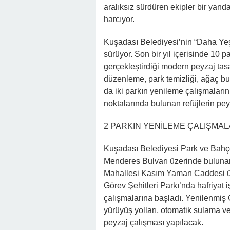
aralıksız sürdüren ekipler bir yan
harcıyor.
Kuşadası Belediyesi’nin “Daha Yeşi
sürüyor. Son bir yıl içerisinde 10 
gerçekleştirdiği modern peyzaj tasa
düzenleme, park temizliği, ağaç bu
da iki parkın yenileme çalışmalarını 
noktalarında bulunan refüjlerin pey
2 PARKIN YENİLEME ÇALIŞMA
Kuşadası Belediyesi Park ve Bahç
Menderes Bulvarı üzerinde bulunan 
Mahallesi Kasım Yaman Caddesi üz
Görev Şehitleri Parkı’nda hafriyat 
çalışmalarına başladı. Yenilenmiş G
yürüyüş yolları, otomatik sulama v
peyzaj çalışması yapılacak.