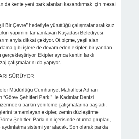
dan da kente yeni park alanları kazandırmak için mesai
l Bir Çevre” hedefiyle yürüttüğü çalışmalar aralıksız
parkın yapımını
tamamlayan Kuşadası Belediyesi,
rımlarıyla dikkat çekiyor. Ot biçme, yeşil alan
dama gibi işlere de devam eden ekipler, bir yandan
gerçekleştiriyor. Ekipler ayrıca kentin farklı
zaj çalışmalarını da yapıyor.
LARI SÜRÜYOR
eler Müdürlüğü Cumhuriyet Mahallesi Adnan
“Görev Şehitleri Parkı” ile Kadınlar Denizi
erindeki parkın yenileme çalışmalarına başladı.
işlerini tamamlayan ekipler, zemin düzleştirme
örev Şehitleri Parkı’nın içerisinde oturma grupları,
e aydınlatma sistemi yer alacak. Son olarak parkta