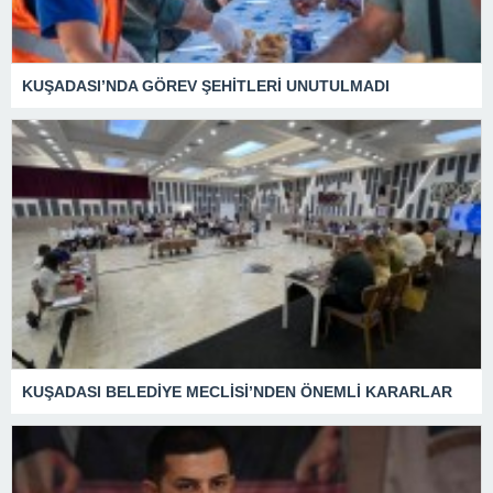
KUŞADASI’NDA GÖREV ŞEHİTLERİ UNUTULMADI
KUŞADASI BELEDİYE MECLİSİ’NDEN ÖNEMLİ KARARLAR