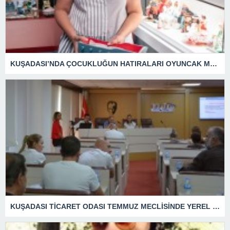
KUŞADASI’NDA ÇOCUKLUĞUN HATIRALARI OYUNCAK MÜZESİNDE HAYAT BULACAK
KUŞADASI TİCARET ODASI TEMMUZ MECLİSİNDE YEREL İŞLETMELERE ANLAMLI DESTEK