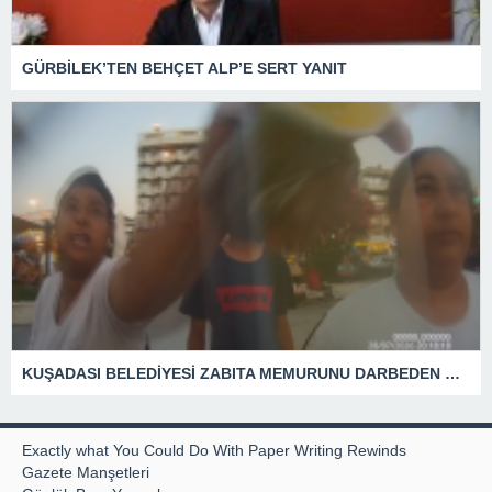
GÜRBİLEK’TEN BEHÇET ALP’E SERT YANIT
KUŞADASI BELEDİYESİ ZABITA MEMURUNU DARBEDEN DİLENCİ 2 KADIN TUTUKLANDI
Exactly what You Could Do With Paper Writing Rewinds
Gazete Manşetleri