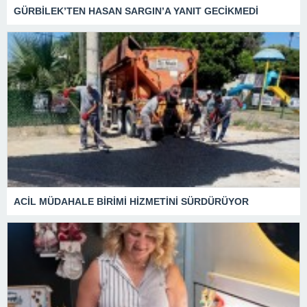
GÜRBİLEK’TEN HASAN SARGIN’A YANIT GECİKMEDİ
ACİL MÜDAHALE BİRİMİ HİZMETİNİ SÜRDÜRÜYOR