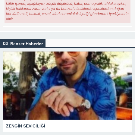
küfür içeren, aşağılayıcı, küçük düşürücü, kaba, pornografik, ahlaka aykırı,
kişilik haklarına zarar verici ya da benzeri niteliklerde içeriklerden doğan
her türlü mali, hukuki, cezai, idari sorumluluk içeriği gönderen Üye/Üyeler’e
aittir.
Benzer Haberler
ZENGİN SEVİCİLİĞİ