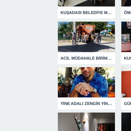
KUŞADASI BELEDİYE MECLİSİ’NDEN ÖNEMLİ KARARLAR
ACİL MÜDAHALE BİRİMİ HİZMETİNİ SÜRDÜRÜYOR
YİNE ADALI ZENGİN YİNE BEN DEDİ