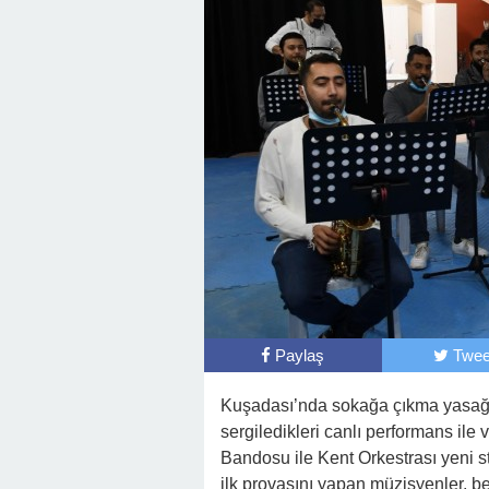
Paylaş
Twee
Kuşadası’nda sokağa çıkma yasağı
sergiledikleri canlı performans ile
Bandosu ile Kent Orkestrası yeni 
ilk provasını yapan müzisyenler, be