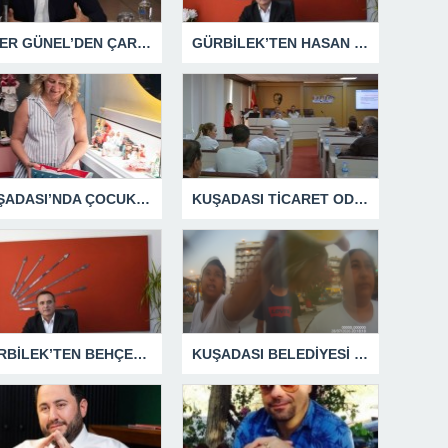
ÖMER GÜNEL’DEN ÇARPICI AÇIKLAMALAR
GÜRBİLEK’TEN HASAN SARGIN’A YANIT GECİKMEDİ
KUŞADASI’NDA ÇOCUKLUĞUN HATIRALARI OYUNCAK MÜZESİNDE HAYAT BULACAK
KUŞADASI TİCARET ODASI TEMMUZ MECLİSİNDE YEREL İŞLETMELERE ANLAMLI DESTEK
GÜRBİLEK’TEN BEHÇET ALP’E SERT YANIT
KUŞADASI BELEDİYESİ ZABITA MEMURUNU DARBEDEN DİLENCİ 2 KADIN TUTUKLANDI