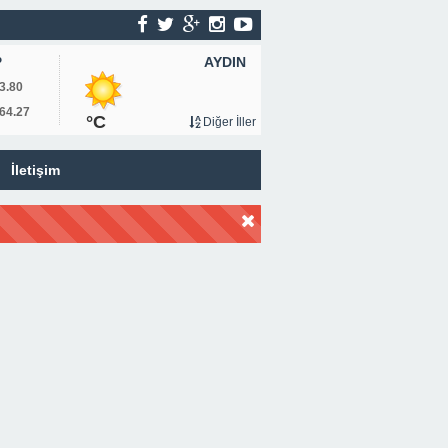
AYDIN
P
3.80
64.27
°C
Diğer İller
İletişim