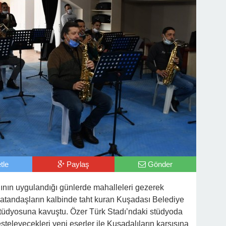
tle
Paylaş
Gönder
nın uygulandığı günlerde mahalleleri gezerek
 vatandaşların kalbinde taht kuran Kuşadası Belediye
stüdyosuna kavuştu. Özer Türk Stadı’ndaki stüdyoda
steleyecekleri yeni eserler ile Kuşadalıların karşısına