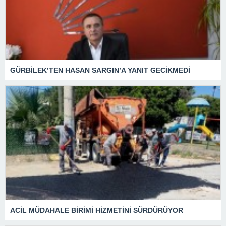
GÜRBİLEK’TEN HASAN SARGIN’A YANIT GECİKMEDİ
ACİL MÜDAHALE BİRİMİ HİZMETİNİ SÜRDÜRÜYOR