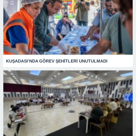
KUŞADASI’NDA GÖREV ŞEHİTLERİ UNUTULMADI