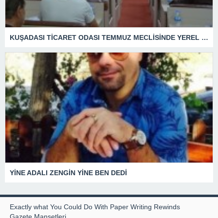
KUŞADASI TİCARET ODASI TEMMUZ MECLİSİNDE YEREL İŞLETMELERE ANLAMLI DESTEK
YİNE ADALI ZENGİN YİNE BEN DEDİ
Exactly what You Could Do With Paper Writing Rewinds
Gazete Manşetleri