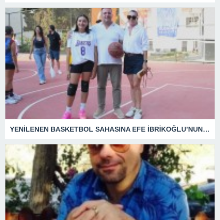
YENİLENEN BASKETBOL SAHASINA EFE İBRİKOĞLU’NUN ADI VERİLDİ