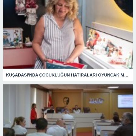
KUŞADASI’NDA ÇOCUKLUĞUN HATIRALARI OYUNCAK MÜZESİNDE HAYAT BULACAK