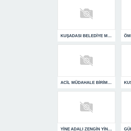
KUŞADASI BELEDİYE MECLİSİ’NDEN ÖNEMLİ KARARLAR
ACİL MÜDAHALE BİRİMİ HİZMETİNİ SÜRDÜRÜYOR
YİNE ADALI ZENGİN YİNE BEN DEDİ