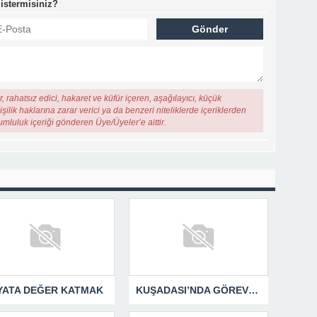
 istermisiniz?
, rahatsız edici, hakaret ve küfür içeren, aşağılayıcı, küçük
şilik haklarına zarar verici ya da benzeri niteliklerde içeriklerden
rumluluk içeriği gönderen Üye/Üyeler’e aittir.
YATA DEĞER KATMAK
KUŞADASI’NDA GÖREV ŞEHİTLERİ UNUTULMADI