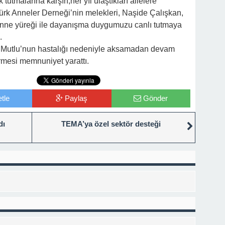
tutmalarına karşın,her yıl ulaştıkları ailelere
k Anneler Derneği’nin melekleri, Naşide Çalışkan,
anne yüreği ile dayanışma duygumuzu canlı tutmaya
.
 Mutlu’nun hastalığı nedeniyle aksamadan devam
rmesi memnuniyet yarattı.
tle
Paylaş
Gönder
dı
TEMA’ya özel sektör desteği