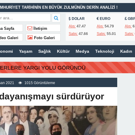
MHURİYET TARİHİNİN EN BÜYÜK ZULMÜNÜN DERİN ANALİZİ !
DOLAR
EURO
GB
İTLERİ UNUTULMADI
Alış:
47.47
Alış:
54.79
Alış:
6
a Sayfa
İletişim
Satış:
47.66
Satış:
55.01
Satış:
K
deo Galeri
Foto Galeri
İSİ’NDEN ÖNEMLİ KARARLAR
konomi
Yaşam
Sağlık
Kültür
Medya
Teknoloji
Kadın
ı – 42 “Kırık Şehirlerin Çocukları”
AÇINILMAZ SONU !
BERLERE YARGI YOLU GÖRÜNDÜ
 AÇIKLAMALAR
ILIR
san 2021
1015 Görüntüleme
 dayanışmayı sürdürüyor