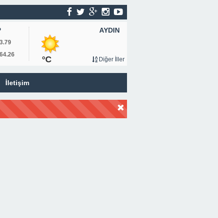
AYDIN
P
3.79
64.26
°C
Diğer İller
İletişim