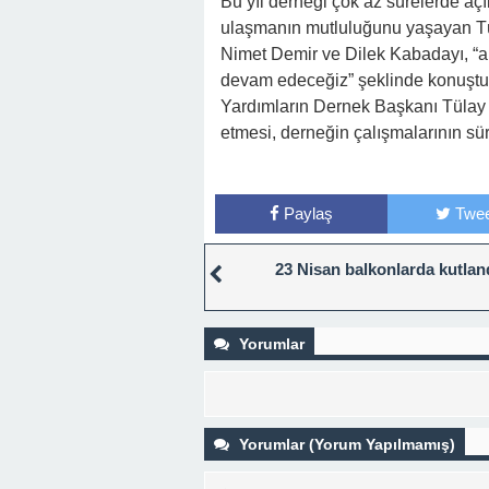
Bu yıl derneği çok az sürelerde açık 
ulaşmanın mutluluğunu yaşayan Tür
Nimet Demir ve Dilek Kabadayı, “
devam edeceğiz” şeklinde konuştu
Yardımların Dernek Başkanı Tülay
etmesi, derneğin çalışmalarının sü
Paylaş
Twee
23 Nisan balkonlarda kutlan
Yorumlar
Yorumlar (Yorum Yapılmamış)