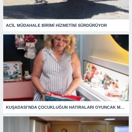
ACİL MÜDAHALE BİRİMİ HİZMETİNİ SÜRDÜRÜYOR
KUŞADASI’NDA ÇOCUKLUĞUN HATIRALARI OYUNCAK MÜZESİNDE HAYAT BULACAK