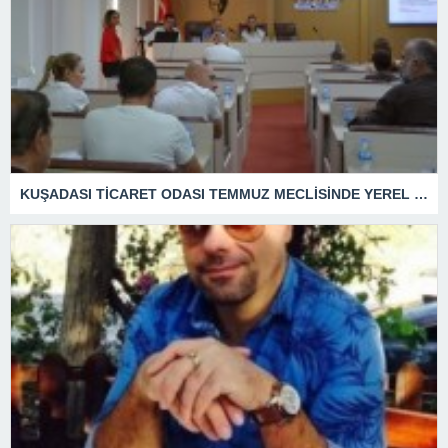
KUŞADASI TİCARET ODASI TEMMUZ MECLİSİNDE YEREL İŞLETMELERE ANLAMLI DESTEK