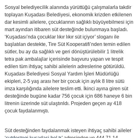
Sosyal belediyecilik alanında yürüttüğü çalışmalarla takdir
toplayan Kuşadası Belediyesi, ekonomik krizden etkilenen
dar kesimli ailelere, çocuklarının sağlıklı büyüyebilmesi için
mart ayından itibaren süt desteğinde bulunmaya başladı.
‘Kuşadası’nda çocuklar lıkır lıkır süt içiyor’ sloganı ile
başlatılan destekte, Tire Süt Kooperatifi’nden temin edilen
sütler, bu ay da sağlıklı ve geri dönüştürülebilir 1 litrelik
tetra pak ambalajlar içerisinde başvuru yapan ve tespit
edilen tüm ihtiyaç sahibi ailelerin adreslerine götürüldü.
Kuşadası Belediyesi Sosyal Yardım İşleri Müdürlüğü
ekipleri, 2-5 yaş arası her bir çocuk için aylık 8 litre sütü
imza karşılığında ailelere teslim etti. İkinci ayına giren süt
desteğinde bugüne kadar 756 çocuk için 686 haneye 6 bin
litrenin üzerinde süt ulaştırıldı. Projeden geçen ay 418
çocuk faydalanmıştı.
Süt desteğinden faydalanmak isteyen ihtiyaç sahibi aileler
‘
sutdestegi.kusadasi.bel.tr
’ adresinden ve 444 71 14