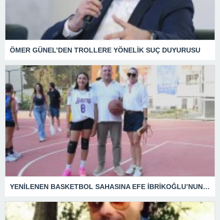
ÖMER GÜNEL’DEN TROLLERE YÖNELİK SUÇ DUYURUSU
YENİLENEN BASKETBOL SAHASINA EFE İBRİKOĞLU’NUN ADI VERİLDİ