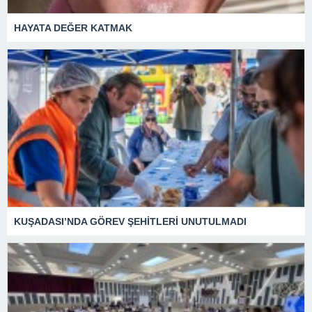
HAYATA DEĞER KATMAK
KUŞADASI’NDA GÖREV ŞEHİTLERİ UNUTULMADI