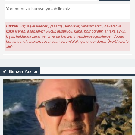
Dikkat!
Suç teşkil edecek, yasadışı, tehditkar, rahatsız edici, hakaret ve
küfür içeren, aşağılayıcı, küçük düşürücü, kaba, pornografik, ahlaka aykırı,
kişilik haklarına zarar verici ya da benzeri niteliklerde içeriklerden doğan
her türlü mali, hukuki, cezai, idari sorumluluk içeriği gönderen Üye/Üyeler’e
aittir.
Benzer Yazılar