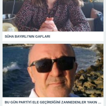
SÜHA BAYIRLI’NIN GAFLARI
BU GÜN PARTİYİ ELE GEÇİRDİĞİNİ ZANNEDENLER YAKIN BİR GELECEKTE SİYASETİN ÇÖPLÜĞÜNDE YERİNİ ALACAKTIR