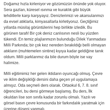
Doğamız hızla kirleniyor ve gözümüzün önünde yok oluyor.
Sera gazları, küresel ısınma ve kuraklık gibi büyük
tehditlerle karşı karşıyayız. Denizlerimizi ve akarsularımızı
da evsel atıklarla, kimyasallarla kirletiyoruz. Geçtiğimiz
yıllarda müsilaj görüntülerini hep birlikte izledik. Bu
görünen tarafı! Bir çok deniz canlısının nesli bu yüzden
tükendi. En temiz plajlarımızın bulunduğu Dilek Yarımadası
Milli Parkında; bir çok kez nereden bırakıldığı belli olmayan
atıkların (muhtemelen sintine) kıyıya kadar geldiğine tanık
oldum. Milli parklarımız da bile durum böyle ise vay
halimize.
Milli eğitimimiz her gelen iktidarın oyuncağı olmuş. Çevre
ve iklim değişikliği dersini daha geçen yıl uygulamaya
almışız. Oda seçmeli ders olarak. Ortaokul 6, 7. 8. sınıf
öğrencileri, bu dersi görmeye başlamış. Bu ders, İlk
okuldan lise son sınıfa kadar zorunlu olmalı. Yazılı ve
görsel basın çevre konusunda bir farkındalık yaratmak için
üzerine düşeni yapmalı.