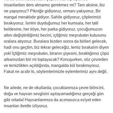
insanlardan ders almamız gerekmez mi? Tam aksine, biz
ne yapıyoruz? Pikniğe gidiyoruz, ormanı yakıyoruz. Bir
mangal meraklıdır gidiyor. Sahile gidiyoruz, çöplerimizi
bırakıyoruz. İsmini duyduğumuz her kumsala, her tatil
beldesine, her köye, her parka gidiyoruz. çocuğumuzun
altını değiştirdiğimiz bezini, içtiğimiz meşrubatın kutusunu
oralara atıyoruz. Buralara bizden sonra da birileri gelecek,
hadi onu geçtim, biz tekrar geleceğiz, temiz bırakalım diyen
yok! İçtiğimiz meşrubatın, biranın şişesini, bıraktığımız çöpü
arkamızdan biri mi toplayacak? Konuşurken, söz çevreden
ve temizlikten açıldığında, mangalda kül bırakmıyoruz.
Fakat ne acıdır ki, söylemlerimizle eylemlerimiz aynı değil.
Ne ailede, ne de okullarda; çocuklarımıza çevre bilincini,
doğa ve hayvan sevgisini aşılayamadığımız gerçeği gün
gibi ortada! Hayvanlarımıza da acımasızca eziyet eden
insanları ibretle izliyoruz.