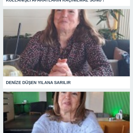
KULLANIŞLI APARATLARIN KAÇINILMAZ SONU !
DENİZE DÜŞEN YILANA SARILIR