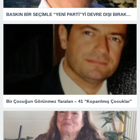
BASKIN BİR SEÇİMLE “YENİ PARTİ”Yİ DEVRE DIŞI BIRAKMAK İÇİN DÜĞMEYE Mİ BASILDI?
Bir Çocuğun Görünmez Yaraları – 41 “Koparılmış Çocuklar”