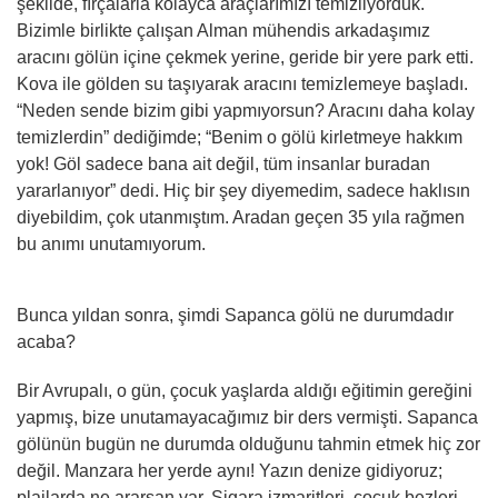
şekilde, fırçalarla kolayca araçlarımızı temizliyorduk.
Bizimle birlikte çalışan Alman mühendis arkadaşımız
aracını gölün içine çekmek yerine, geride bir yere park etti.
Kova ile gölden su taşıyarak aracını temizlemeye başladı.
“Neden sende bizim gibi yapmıyorsun? Aracını daha kolay
temizlerdin” dediğimde; “Benim o gölü kirletmeye hakkım
yok! Göl sadece bana ait değil, tüm insanlar buradan
yararlanıyor” dedi. Hiç bir şey diyemedim, sadece haklısın
diyebildim, çok utanmıştım. Aradan geçen 35 yıla rağmen
bu anımı unutamıyorum.
Bunca yıldan sonra, şimdi Sapanca gölü ne durumdadır
acaba?
Bir Avrupalı, o gün, çocuk yaşlarda aldığı eğitimin gereğini
yapmış, bize unutamayacağımız bir ders vermişti. Sapanca
gölünün bugün ne durumda olduğunu tahmin etmek hiç zor
değil. Manzara her yerde aynı! Yazın denize gidiyoruz;
plajlarda ne ararsan var. Sigara izmaritleri, çocuk bezleri,