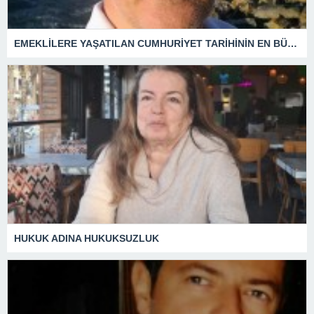
EMEKLİLERE YAŞATILAN CUMHURİYET TARİHİNİN EN BÜYÜK ZULMÜNÜN DERİN ANALİZİ !
HUKUK ADINA HUKUKSUZLUK