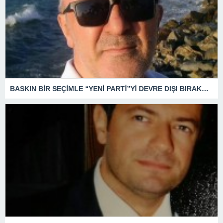
BASKIN BİR SEÇİMLE “YENİ PARTİ”Yİ DEVRE DIŞI BIRAKMAK İÇİN DÜĞMEYE Mİ BASILDI?