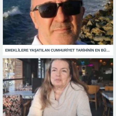
EMEKLİLERE YAŞATILAN CUMHURİYET TARİHİNİN EN BÜYÜK ZULMÜNÜN DERİN ANALİZİ !