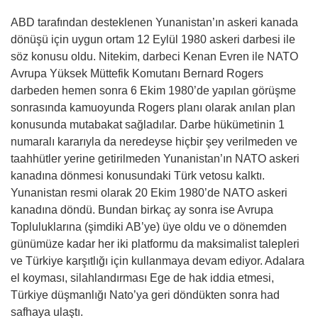
ABD tarafından desteklenen Yunanistan’ın askeri kanada
dönüşü için uygun ortam 12 Eylül 1980 askeri darbesi ile
söz konusu oldu. Nitekim, darbeci Kenan Evren ile NATO
Avrupa Yüksek Müttefik Komutanı Bernard Rogers
darbeden hemen sonra 6 Ekim 1980’de yapılan görüşme
sonrasında kamuoyunda Rogers planı olarak anılan plan
konusunda mutabakat sağladılar. Darbe hükümetinin 1
numaralı kararıyla da neredeyse hiçbir şey verilmeden ve
taahhütler yerine getirilmeden Yunanistan’ın NATO askeri
kanadına dönmesi konusundaki Türk vetosu kalktı.
Yunanistan resmi olarak 20 Ekim 1980’de NATO askeri
kanadına döndü. Bundan birkaç ay sonra ise Avrupa
Topluluklarına (şimdiki AB’ye) üye oldu ve o dönemden
günümüze kadar her iki platformu da maksimalist talepleri
ve Türkiye karşıtlığı için kullanmaya devam ediyor. Adalara
el koyması, silahlandırması Ege de hak iddia etmesi,
Türkiye düşmanlığı Nato’ya geri döndükten sonra had
safhaya ulaştı.