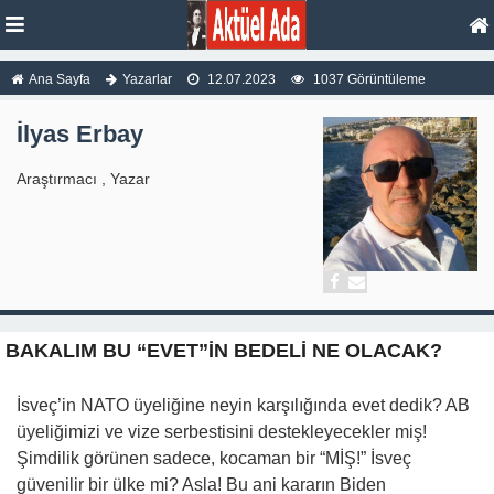
Ana Sayfa
Yazarlar
12.07.2023
1037 Görüntüleme
İlyas Erbay
Araştırmacı , Yazar
BAKALIM BU “EVET”İN BEDELİ NE OLACAK?
İsveç’in NATO üyeliğine neyin karşılığında evet dedik? AB
üyeliğimizi ve vize serbestisini destekleyecekler miş!
Şimdilik görünen sadece, kocaman bir “MİŞ!” İsveç
güvenilir bir ülke mi? Asla! Bu ani kararın Biden