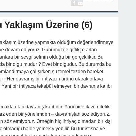
 Yaklaşım Üzerine (6)
 yaklaşım üzerine yapmakta olduğum değerlendirmeye
ye devam ediyoruz. Günümüzde gittikçe artan
lara bir sevgi selinin olduğu bir gerçekliktir. Bu
ında bir olgu mudur ? Evet bir olgudur. Bu durumda bu
amlandırmaya çalışırken şu temel tezden hareket
 ; Her davranış bir ihtiyacın ürünü olarak ortaya
r. Yani bir ihtiyaca tekabül etmeyen bir davranış kalıbı
akta olan davranış kalıbıdır. Yani nicelik ve nitelik
k arz eden bir yönelimden – davranıştan söz ediyoruz.
n söz etmiyoruz. Örneğin hiç ihtiyaç olmadan bir kişi
ç olmadığı halde yemek yiyebilir. Bu tür istisna ve
nden genel bir tez yada teori inşa edilemez.