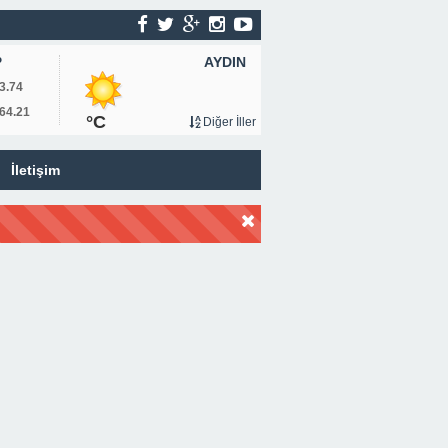
AYDIN
P
3.74
64.21
°C
Diğer İller
İletişim