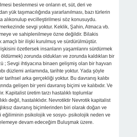
lmesi beslenmesi ve onların et, süt, deri ve
an yük taşımacılığında yararlanılması, bazı türlerin
rla alıkonulup evcilleştirilmesi söz konusuydu.
 merkezinde sevgi yoktur. Keklik, Şahin, Atmaca vb.
nmeye ve sahiplenilmeye özne değildir. Bilakis
 amaçlı bir ilişki kurulmuş ve sürdürülmüştür.
lişkisini özetlersek insanların yaşamlarını sürdürmek
öldürmek) zorunda oldukları ve zorunda kaldıkları bir
ü ; Sevgi ihtiyacına binaen gelişmiş olan bir hayvan
alıbı düzlemi anlamında, tarihte yoktur. Yada şöyle
r tarihsel arka gerçekliği yoktur. Bu davranış kalıbı
ında gelişen bir yeni davranış biçimi ve kalıbıdır. Ve
. Kapitalist üretim tarzı hastalıklı toplumlar
ıklı değil, hastalıklıdır. Nevrotiktir Nevrotik kapitalist
sağlıksız davranış biçimlerinden biri olarak doğan ve
 eğiliminin psikolojik ve sosyo- psikolojik neden ve
irdelemeye devam edeceğim Buluşmak üzere.