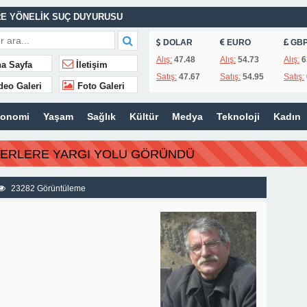
E YÖNELİK SUÇ DUYURUSU
ASINA EFE İBRİKOĞLU’NUN ADI VERİLDİ
DOLAR
EURO
GB
Alış:
47.48
Alış:
54.73
Alış:
6
a Sayfa
İletişim
Satış:
47.67
Satış:
54.95
Satış:
deo Galeri
Foto Galeri
MHURİYET TARİHİNİN EN BÜYÜK ZULMÜNÜN DERİN ANALİZİ !
konomi
Yaşam
Sağlık
Kültür
Medya
Teknoloji
Kadın
İTLERİ UNUTULMADI
BERLERE YARGI YOLU GÖRÜNDÜ
K
İSİ’NDEN ÖNEMLİ KARARLAR
23282 Görüntüleme