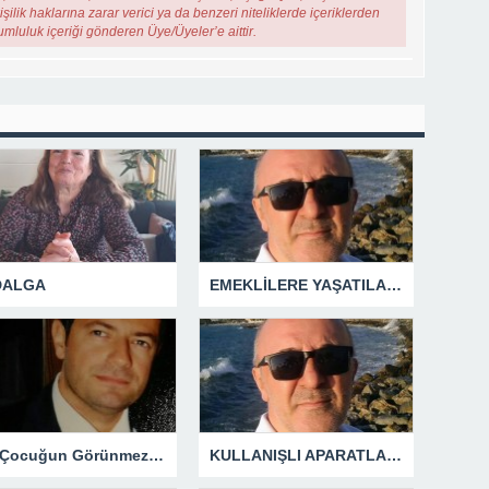
şilik haklarına zarar verici ya da benzeri niteliklerde içeriklerden
rumluluk içeriği gönderen Üye/Üyeler’e aittir.
 DALGA
EMEKLİLERE YAŞATILAN CUMHURİYET TARİHİNİN EN BÜYÜK ZULMÜNÜN DERİN ANALİZİ !
Bir Çocuğun Görünmez Yaraları – 42 “Kırık Şehirlerin Çocukları”
KULLANIŞLI APARATLARIN KAÇINILMAZ SONU !