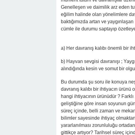
Genelleşen ve daimilik arz eden t
eğilim halinde olan yönelimlere d
baktığımızda artan ve yaygınlaşan ha
cümle ile durumu saptayıp özetley
a) Her davranış kalıbı önemli bir ih
b) Hayvan sevgisi davranışı ; Yayg
alındığında kesin ve somut bir olgu
Bu durumda şu soru ile konuya neşte
davranış kalıbı bir ihtiyacın ürünü
hangi ihtiyacının ürünüdür ? Farkl
geliştiğine göre insan soyunun gü
süreç içinde, belli zaman ve mekan
bilimler sayesinde ihtiyaç olmaktan
yararlanılması zorunluluğu ortadan
gittikçe artıyor? Tarihsel süreç içi