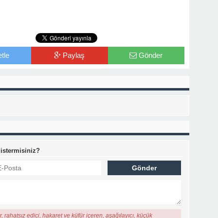
tle
Paylaş
Gönder
 istermisiniz?
, rahatsız edici, hakaret ve küfür içeren, aşağılayıcı, küçük