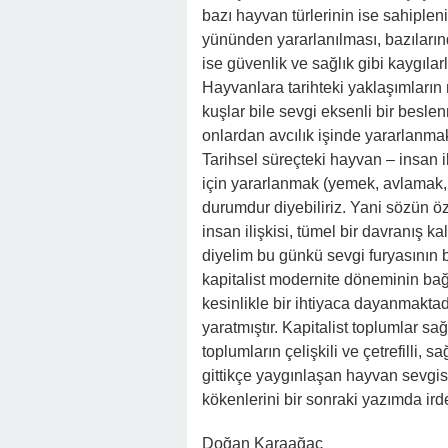
bazı hayvan türlerinin ise sahipleni
yününden yararlanılması, bazılarınd
ise güvenlik ve sağlık gibi kaygıla
Hayvanlara tarihteki yaklaşımların
kuşlar bile sevgi eksenli bir besle
onlardan avcılık işinde yararlanmak
Tarihsel süreçteki hayvan – insan i
için yararlanmak (yemek, avlamak, 
durumdur diyebiliriz. Yani sözün öz
insan ilişkisi, tümel bir davranış k
diyelim bu günkü sevgi furyasının bi
kapitalist modernite döneminin bağr
kesinlikle bir ihtiyaca dayanmaktadır
yaratmıştır. Kapitalist toplumlar sağl
toplumların çelişkili ve çetrefilli, 
gittikçe yaygınlaşan hayvan sevgisi
kökenlerini bir sonraki yazımda 
Doğan Karaağaç