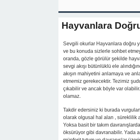
Hayvanlara Doğru
Sevgili okurlar Hayvanlara doğru
ve bu konuda sizlerle sohbet etme
oranda, gözle görülür şekilde hayvan
sevgi akışı bütünlüklü ele alındığ
akışın mahiyetini anlamaya ve anl
etmemiz gerekecektir. Tezimiz şudur
çıkabilir ve ancak böyle var olabili
olamaz.
Takdir edersiniz ki burada vurgulanm
olarak olgusal hal alan , süreklili
Yoksa basit bir takım davranışlarda
öksürüyor gibi davranabilir. Yada a
münferit tutum ve davranışlar üzeri