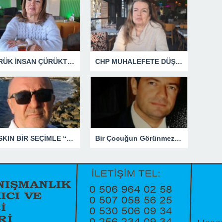
ÇÜRÜK İNSAN ÇÜRÜKTÜR
CHP MUHALEFETE DÜŞTÜ
BASKIN BİR SEÇİMLE “YENİ PARTİ”Yİ DEVRE DIŞI BIRAKMAK İÇİN DÜĞMEYE Mİ BASILDI?
Bir Çocuğun Görünmez Yaraları – 41 “Koparılmış Çocuklar”