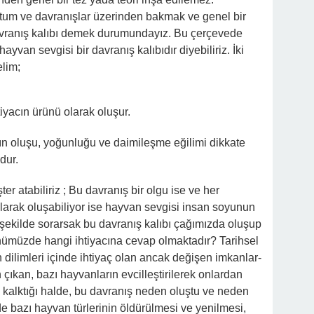
utum ve davranışlar üzerinden bakmak ve genel bir
avranış kalıbı demek durumundayız. Bu çerçevede
yvan sevgisi bir davranış kalıbıdır diyebiliriz. İki
elim;
tiyacın ürünü olarak oluşur.
ın oluşu, yoğunluğu ve daimileşme eğilimi dikkate
dur.
r atabiliriz ; Bu davranış bir olgu ise ve her
 olarak oluşabiliyor ise hayvan sevgisi insan soyunun
ı şekilde sorarsak bu davranış kalıbı çağımızda oluşup
nümüzde hangi ihtiyacına cevap olmaktadır? Tarihsel
 dilimleri içinde ihtiyaç olan ancak değişen imkanlar-
 çıkan, bazı hayvanların evcilleştirilerek onlardan
 kalktığı halde, bu davranış neden oluştu ve neden
nde bazı hayvan türlerinin öldürülmesi ve yenilmesi,