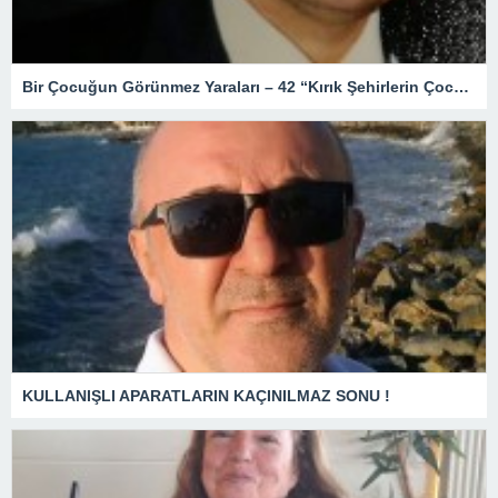
Bir Çocuğun Görünmez Yaraları – 42 “Kırık Şehirlerin Çocukları”
KULLANIŞLI APARATLARIN KAÇINILMAZ SONU !