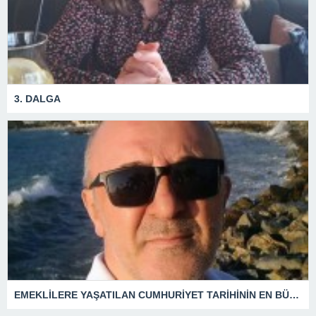
3. DALGA
EMEKLİLERE YAŞATILAN CUMHURİYET TARİHİNİN EN BÜYÜK ZULMÜNÜN DERİN ANALİZİ !