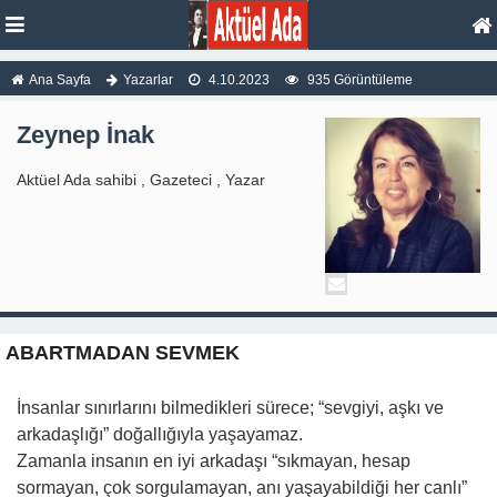
Ana Sayfa
Yazarlar
4.10.2023
935 Görüntüleme
Zeynep İnak
Aktüel Ada sahibi , Gazeteci , Yazar
ABARTMADAN SEVMEK
İnsanlar sınırlarını bilmedikleri sürece; “sevgiyi, aşkı ve
arkadaşlığı” doğallığıyla yaşayamaz.
Zamanla insanın en iyi arkadaşı “sıkmayan, hesap
sormayan, çok sorgulamayan, anı yaşayabildiği her canlı”