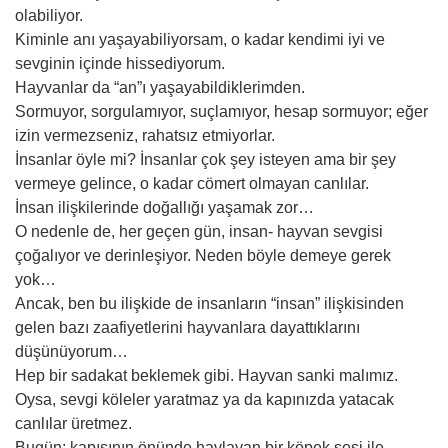
olabiliyor.
Kiminle anı yaşayabiliyorsam, o kadar kendimi iyi ve
sevginin içinde hissediyorum.
Hayvanlar da “an”ı yaşayabildiklerimden.
Sormuyor, sorgulamıyor, suçlamıyor, hesap sormuyor; eğer
izin vermezseniz, rahatsız etmiyorlar.
İnsanlar öyle mi? İnsanlar çok şey isteyen ama bir şey
vermeye gelince, o kadar cömert olmayan canlılar.
İnsan ilişkilerinde doğallığı yaşamak zor…
O nedenle de, her geçen gün, insan- hayvan sevgisi
çoğalıyor ve derinleşiyor. Neden böyle demeye gerek
yok…
Ancak, ben bu ilişkide de insanların “insan” ilişkisinden
gelen bazı zaafiyetlerini hayvanlara dayattıklarını
düşünüyorum…
Hep bir sadakat beklemek gibi. Hayvan sanki malımız.
Oysa, sevgi köleler yaratmaz ya da kapınızda yatacak
canlılar üretmez.
Bugün; kapısının önünde havlayan bir köpek sesi ile