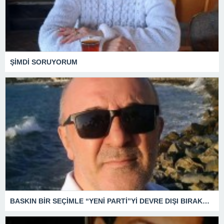
ŞİMDİ SORUYORUM
BASKIN BİR SEÇİMLE “YENİ PARTİ”Yİ DEVRE DIŞI BIRAKMAK İÇİN DÜĞMEYE Mİ BASILDI?