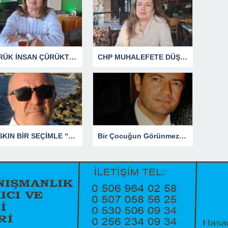
ÇÜRÜK İNSAN ÇÜRÜKTÜR
CHP MUHALEFETE DÜŞTÜ
BASKIN BİR SEÇİMLE “YENİ PARTİ”Yİ DEVRE DIŞI BIRAKMAK İÇİN DÜĞMEYE Mİ BASILDI?
Bir Çocuğun Görünmez Yaraları – 41 “Koparılmış Çocuklar”