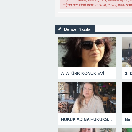
düşürücü, kaba, pornografik, ahlaka aykırı, ki
doğan her türlü mali, hukuki, cezai, idari so
Benzer Yazılar
ATATÜRK KONUK EVİ
3.
HUKUK ADINA HUKUKSUZLUK