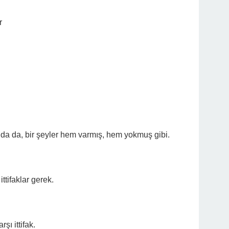
r
kında da, bir şeyler hem varmış, hem yokmuş gibi.
tifaklar gerek.
şı ittifak.