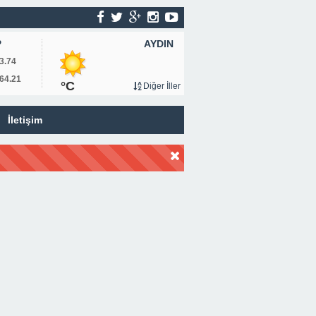
AYDIN
P
3.74
64.21
°C
Diğer İller
İletişim