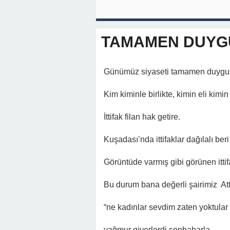
TAMAMEN DUYGU
Günümüz siyaseti tamamen duygu
Kim kiminle birlikte, kimin eli kimin
İttifak filan hak getire.
Kuşadası’nda ittifaklar dağılalı be
Görüntüde varmış gibi görünen ittifa
Bu durum bana değerli şairimiz Attil
“ne kadınlar sevdim zaten yoktular
yağmur giyerlerdi sonbaharla