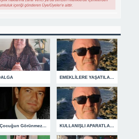
şilik haklarına zarar verici ya da benzeri niteliklerde içeriklerden
rumluluk içeriği gönderen Üye/Üyeler’e aittir.
 DALGA
EMEKLİLERE YAŞATILAN CUMHURİYET TARİHİNİN EN BÜYÜK ZULMÜNÜN DERİN ANALİZİ !
Bir Çocuğun Görünmez Yaraları – 42 “Kırık Şehirlerin Çocukları”
KULLANIŞLI APARATLARIN KAÇINILMAZ SONU !