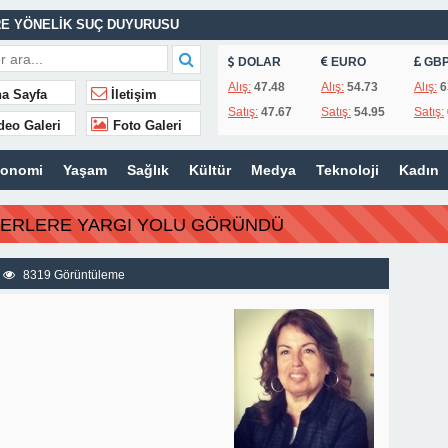
E YÖNELİK SUÇ DUYURUSU
ASINA EFE İBRİKOĞLU’NUN ADI VERİLDİ
DOLAR
EURO
GB
Alış:
47.48
Alış:
54.73
Alış:
6
a Sayfa
İletişim
Satış:
47.67
Satış:
54.95
Satış:
deo Galeri
Foto Galeri
MHURİYET TARİHİNİN EN BÜYÜK ZULMÜNÜN DERİN ANALİZİ !
konomi
Yaşam
Sağlık
Kültür
Medya
Teknoloji
Kadın
İTLERİ UNUTULMADI
BERLERE YARGI YOLU GÖRÜNDÜ
K
İSİ’NDEN ÖNEMLİ KARARLAR
8319 Görüntüleme