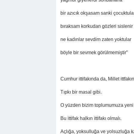
bir azıcık okşasam sanki çocuktula
bıraksam korkudan gözleri sislenir
ne kadınlar sevdim zaten yoktular
böyle bir sevmek görülmemiştir”
Cumhur ittifakında da, Millet ittfa
Tıpkı bir masal gibi.
O yüzden bizim toplumumuza yeni it
Bu ittifak halkın ittifakı olmalı.
Açlığa, yoksulluğa ve yolsuzluğa kar