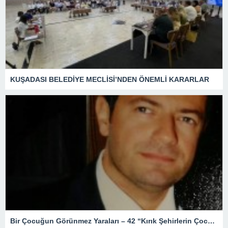
KUŞADASI BELEDİYE MECLİSİ’NDEN ÖNEMLİ KARARLAR
Bir Çocuğun Görünmez Yaraları – 42 “Kırık Şehirlerin Çocukları”