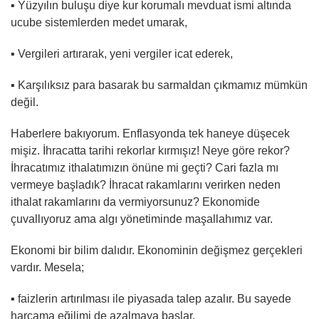
▪︎ Yüzyılın buluşu diye kur korumalı mevduat ismi altında
ucube sistemlerden medet umarak,
▪︎ Vergileri artırarak, yeni vergiler icat ederek,
▪︎ Karşılıksız para basarak bu sarmaldan çıkmamız mümkün
değil.
Haberlere bakıyorum. Enflasyonda tek haneye düşecek
mişiz. İhracatta tarihi rekorlar kırmışız! Neye göre rekor?
İhracatımız ithalatımızın önüne mi geçti? Cari fazla mı
vermeye başladık? İhracat rakamlarını verirken neden
ithalat rakamlarını da vermiyorsunuz? Ekonomide
çuvallıyoruz ama algı yönetiminde maşallahımız var.
Ekonomi bir bilim dalıdır. Ekonominin değişmez gerçekleri
vardır. Mesela;
▪︎ faizlerin artırılması ile piyasada talep azalır. Bu sayede
harcama eğilimi de azalmaya başlar.