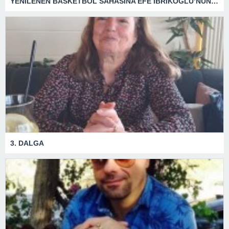
YENİLENEN BASKETBOL SAHASINA EFE İBRİKOĞLU’NUN ADI VERİLDİ
3. DALGA