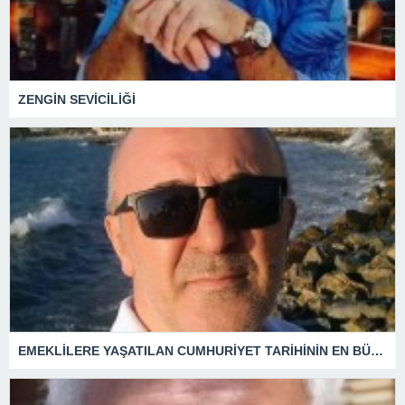
ZENGİN SEVİCİLİĞİ
EMEKLİLERE YAŞATILAN CUMHURİYET TARİHİNİN EN BÜYÜK ZULMÜNÜN DERİN ANALİZİ !