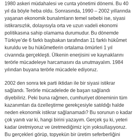
1980 askeri müdahalesi ve cunta yönetimi dönemi. Bu 40
yıl da böyle heba oldu. Sonrasında, 1990 – 2002 yıllarında
yaşanan ekonomik bunalımların temel sebebi ise, siyasi
istikrarsızlık, dolayısıyla orta ve uzun vadeli ekonomi
politikasına sahip olamama durumudur. Bu dönemde
Türkiye’de 6 farklı başbakan tarafından 11 farklı hükûmet
kuruldu ve bu hükûmetlerin ortalama ömürleri 1 yıl
civarında gerçekleşti. Ülkenin enerjisini ve kaynaklarını
terörle mücadeleye harcamasını da unutmayalım. 1984
yılından buyana terörle mücadele ediyoruz.
2002 den sonra tek parti iktidarı ile bir siyasi istikrar
sağlandı. Terörle mücadelede de başarı sağlandı
diyebiliriz. Peki buna rağmen, cumhuriyet döneminin tüm
kazanımları da özelleştirme gerekçesiyle satıldığı halde
neden ekonomik istikrar sağlanamadı? Bu sorunun o kadar
çok yanıtı var ki, hangi birini yazayım. Gerçek şu ki, yeteri
kadar üretmiyoruz ve üretmediğimiz için yoksullaşıyoruz.
Bu gerçekleri görüp, topyekün bir üretim seferberliğini