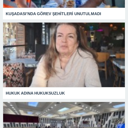
KUŞADASI’NDA GÖREV ŞEHİTLERİ UNUTULMADI
HUKUK ADINA HUKUKSUZLUK