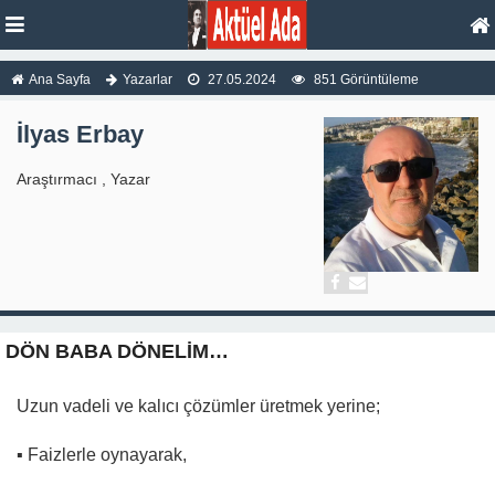
Ana Sayfa
Yazarlar
27.05.2024
851 Görüntüleme
İlyas Erbay
Araştırmacı , Yazar
DÖN BABA DÖNELİM…
Uzun vadeli ve kalıcı çözümler üretmek yerine;
▪︎ Faizlerle oynayarak,