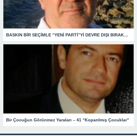
BASKIN BİR SEÇİMLE “YENİ PARTİ”Yİ DEVRE DIŞI BIRAKMAK İÇİN DÜĞMEYE Mİ BASILDI?
Bir Çocuğun Görünmez Yaraları – 41 “Koparılmış Çocuklar”