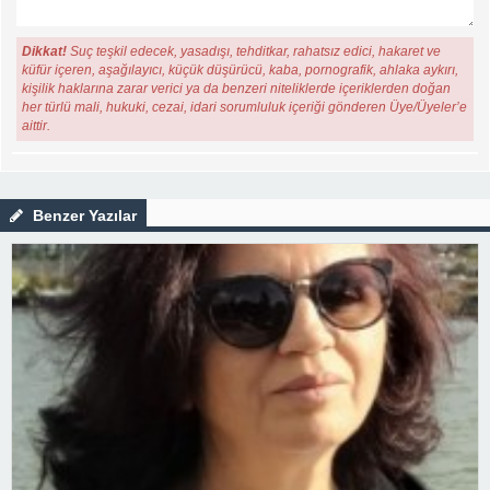
Dikkat!
Suç teşkil edecek, yasadışı, tehditkar, rahatsız edici, hakaret ve
küfür içeren, aşağılayıcı, küçük düşürücü, kaba, pornografik, ahlaka aykırı,
kişilik haklarına zarar verici ya da benzeri niteliklerde içeriklerden doğan
her türlü mali, hukuki, cezai, idari sorumluluk içeriği gönderen Üye/Üyeler’e
aittir.
Benzer Yazılar