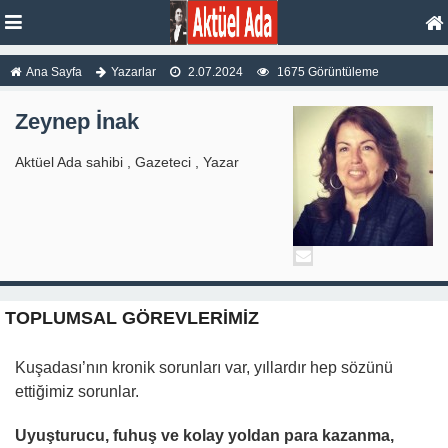
Ana Sayfa
Yazarlar
2.07.2024
1675 Görüntüleme
Zeynep İnak
Aktüel Ada sahibi , Gazeteci , Yazar
TOPLUMSAL GÖREVLERİMİZ
Kuşadası’nın kronik sorunları var, yıllardır hep sözünü
ettiğimiz sorunlar.
Uyuşturucu, fuhuş ve kolay yoldan para kazanma,