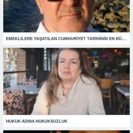
EMEKLİLERE YAŞATILAN CUMHURİYET TARİHİNİN EN BÜYÜK ZULMÜNÜN DERİN ANALİZİ !
HUKUK ADINA HUKUKSUZLUK