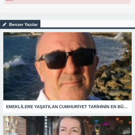
Benzer Yazılar
EMEKLİLERE YAŞATILAN CUMHURİYET TARİHİNİN EN BÜYÜK ZULMÜNÜN DERİN ANALİZİ !