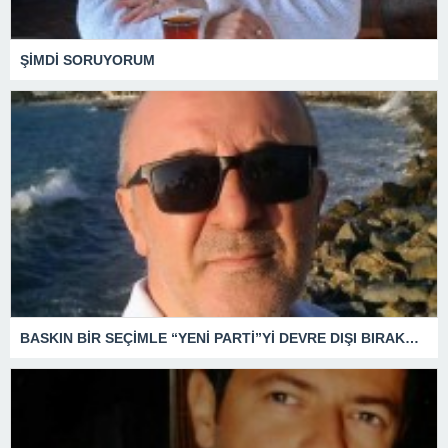
ŞİMDİ SORUYORUM
BASKIN BİR SEÇİMLE “YENİ PARTİ”Yİ DEVRE DIŞI BIRAKMAK İÇİN DÜĞMEYE Mİ BASILDI?