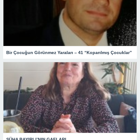
Bir Çocuğun Görünmez Yaraları – 41 “Koparılmış Çocuklar”
SÜHA BAYIRLI’NIN GAFLARI