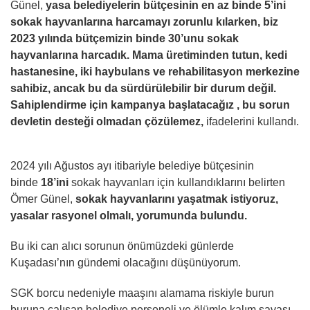
Günel,
yasa belediyelerin bütçesinin en az binde 5’ini
sokak hayvanlarına harcamayı zorunlu kılarken, biz
2023 yılında bütçemizin binde 30’unu sokak
hayvanlarına harcadık. Mama üretiminden tutun, kedi
hastanesine, iki haybulans ve rehabilitasyon merkezine
sahibiz, ancak bu da sürdürülebilir bir durum değil.
Sahiplendirme için kampanya başlatacağız , bu sorun
devletin desteği olmadan çözülemez,
ifadelerini kullandı.
2024 yılı Ağustos ayı itibariyle belediye bütçesinin
binde
18’ini
sokak hayvanları için kullandıklarını belirten
Ömer Günel,
sokak hayvanlarını yaşatmak istiyoruz,
yasalar rasyonel olmalı, yorumunda bulundu.
Bu iki can alıcı sorunun önümüzdeki günlerde
Kuşadası’nın gündemi olacağını düşünüyorum.
SGK borcu nedeniyle maaşını alamama riskiyle burun
buruna çalışan belediye personeli ve ölümle kalım savaşı