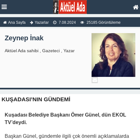
Ana Sayfa
Yazarlar
7.08.2024
25185 Görüntüleme
Zeynep İnak
Aktüel Ada sahibi , Gazeteci , Yazar
KUŞADASI’NIN GÜNDEMİ
Kuşadası Belediye Başkanı Ömer Günel, dün EKOL
TV’deydi.
Başkan Günel, gündemle ilgili çok önemli açıklamalarda