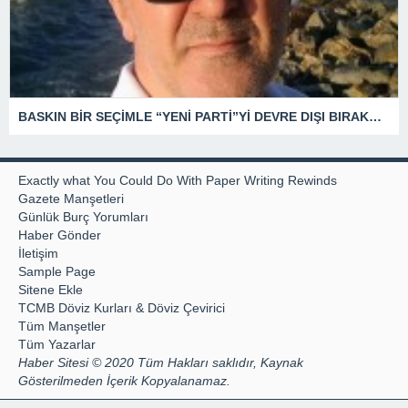
BASKIN BİR SEÇİMLE “YENİ PARTİ”Yİ DEVRE DIŞI BIRAKMAK İÇİN DÜĞMEYE Mİ BASILDI?
Exactly what You Could Do With Paper Writing Rewinds
Gazete Manşetleri
Günlük Burç Yorumları
Haber Gönder
İletişim
Sample Page
Sitene Ekle
TCMB Döviz Kurları & Döviz Çevirici
Tüm Manşetler
Tüm Yazarlar
Haber Sitesi © 2020 Tüm Hakları saklıdır, Kaynak
Gösterilmeden İçerik Kopyalanamaz.