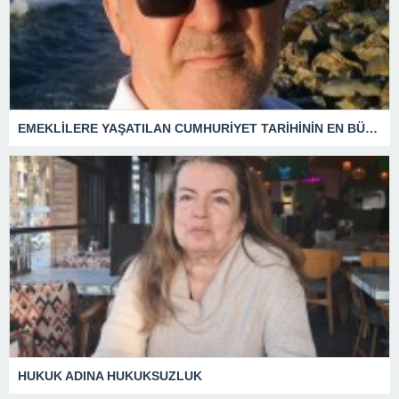
EMEKLİLERE YAŞATILAN CUMHURİYET TARİHİNİN EN BÜYÜK ZULMÜNÜN DERİN ANALİZİ !
HUKUK ADINA HUKUKSUZLUK