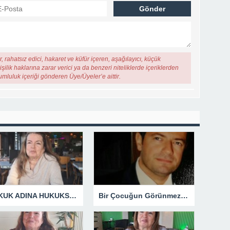
, rahatsız edici, hakaret ve küfür içeren, aşağılayıcı, küçük
şilik haklarına zarar verici ya da benzeri niteliklerde içeriklerden
rumluluk içeriği gönderen Üye/Üyeler’e aittir.
HUKUK ADINA HUKUKSUZLUK
Bir Çocuğun Görünmez Yaraları – 42 “Kırık Şehirlerin Çocukları”