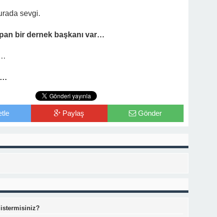
urada sevgi.
apan bir dernek başkanı var…
….
ı…
tle
Paylaş
Gönder
 istermisiniz?