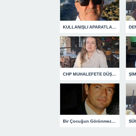
KULLANIŞLI APARATLARIN KAÇINILMAZ SONU !
CHP MUHALEFETE DÜŞTÜ
Şİ
Bir Çocuğun Görünmez Yaraları – 41 “Koparılmış Çocuklar”