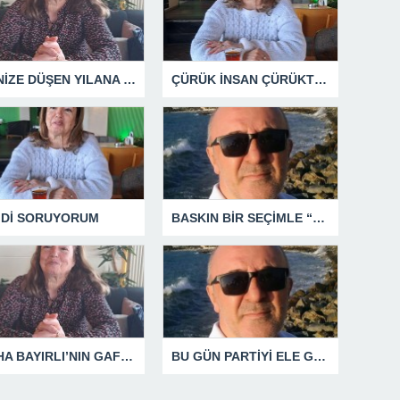
DENİZE DÜŞEN YILANA SARILIR
ÇÜRÜK İNSAN ÇÜRÜKTÜR
MDİ SORUYORUM
BASKIN BİR SEÇİMLE “YENİ PARTİ”Yİ DEVRE DIŞI BIRAKMAK İÇİN DÜĞMEYE Mİ BASILDI?
SÜHA BAYIRLI’NIN GAFLARI
BU GÜN PARTİYİ ELE GEÇİRDİĞİNİ ZANNEDENLER YAKIN BİR GELECEKTE SİYASETİN ÇÖPLÜĞÜNDE YERİNİ ALACAKTIR