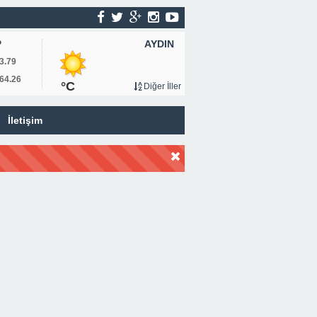
AYDIN
P
3.79
64.26
°C
Diğer İller
İletişim