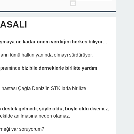
MASALI
ışmaya ne kadar önem verdiğini herkes biliyor…
arın tümü halkın yanında olmayı sürdürüyor.
depreminde
biz bile derneklerle birlikte yardım
A hastası Çağla Deniz’in STK’larla birlikte
destek gelmedi, şöyle oldu, böyle oldu
diyemez,
şekilde anılmasına neden olamaz.
rneği var soruyorum?