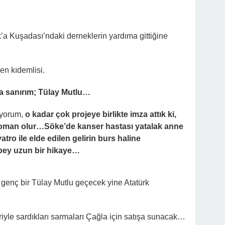
a Kuşadası’ndaki derneklerin yardıma gittiğine
en kıdemlisi.
a sanırım; Tülay Mutlu…
şıyorum,
o kadar çok projeye birlikte imza attık ki,
roman olur…Söke’de kanser hastası yatalak anne
tro ile elde edilen gelirin burs haline
epey uzun bir hikaye…
a genç bir Tülay Mutlu geçecek yine Atatürk
eriyle sardıkları sarmaları Çağla için satışa sunacak…