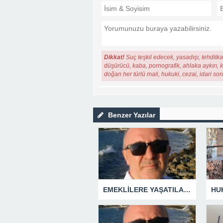
Dikkat!
Suç teşkil edecek, yasadışı, tehditkar
düşürücü, kaba, pornografik, ahlaka aykırı, ki
doğan her türlü mali, hukuki, cezai, idari so
Benzer Yazılar
EMEKLİLERE YAŞATILAN CUMHURİYET TARİHİNİN EN BÜYÜK ZULMÜNÜN DERİN ANALİZİ !