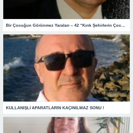
Bir Çocuğun Görünmez Yaraları – 42 “Kırık Şehirlerin Çocukları”
KULLANIŞLI APARATLARIN KAÇINILMAZ SONU !