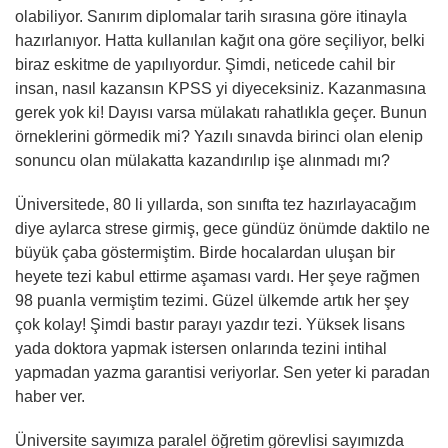
olabiliyor. Sanırım diplomalar tarih sırasına göre itinayla
hazırlanıyor. Hatta kullanılan kağıt ona göre seçiliyor, belki
biraz eskitme de yapılıyordur. Şimdi, neticede cahil bir
insan, nasıl kazansın KPSS yi diyeceksiniz. Kazanmasına
gerek yok ki! Dayısı varsa mülakatı rahatlıkla geçer. Bunun
örneklerini görmedik mi? Yazılı sınavda birinci olan elenip
sonuncu olan mülakatta kazandırılıp işe alınmadı mı?
Üniversitede, 80 li yıllarda, son sınıfta tez hazırlayacağım
diye aylarca strese girmiş, gece gündüz önümde daktilo ne
büyük çaba göstermiştim. Birde hocalardan uluşan bir
heyete tezi kabul ettirme aşaması vardı. Her şeye rağmen
98 puanla vermiştim tezimi. Güzel ülkemde artık her şey
çok kolay! Şimdi bastır parayı yazdır tezi. Yüksek lisans
yada doktora yapmak istersen onlarında tezini intihal
yapmadan yazma garantisi veriyorlar. Sen yeter ki paradan
haber ver.
Üniversite sayımıza paralel öğretim görevlisi sayımızda