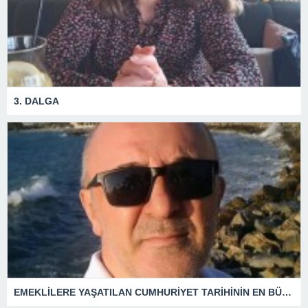
3. DALGA
EMEKLİLERE YAŞATILAN CUMHURİYET TARİHİNİN EN BÜYÜK ZULMÜNÜN DERİN ANALİZİ !