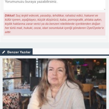
Dikkat!
Suç teşkil edecek, yasadışı, tehditkar, rahatsız edici, hakaret ve
küfür içeren, aşağılayıcı, küçük düşürücü, kaba, pornografik, ahlaka aykırı,
kişilik haklarına zarar verici ya da benzeri niteliklerde içeriklerden doğan
her türlü mali, hukuki, cezai, idari sorumluluk içeriği gönderen Üye/Üyeler’e
aittir.
Benzer Yazılar