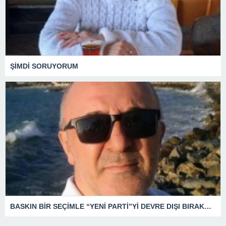
ŞİMDİ SORUYORUM
BASKIN BİR SEÇİMLE “YENİ PARTİ”Yİ DEVRE DIŞI BIRAKMAK İÇİN DÜĞMEYE Mİ BASILDI?