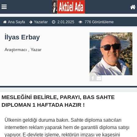
Ana Sayfa
Yazarlar
2.01.2025
776 Görüntüleme
İlyas Erbay
Araştırmacı , Yazar
MESLEĞİNİ BELİRLE, PARAYI, BAS SAHTE
DIPLOMAN 1 HAFTADA HAZIR !
Ülkenin geldiği duruma bakın. Sahte diploma satıcıları
internetten reklam yaparak hem de garantili diploma satışı
yapıyor. E-devlete işleme, rektörün imzası ve kaşesini