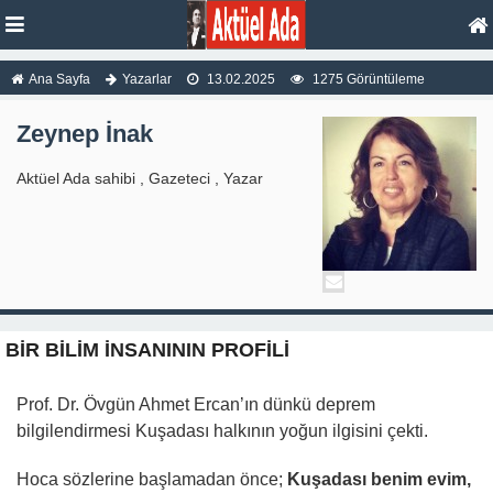
Ana Sayfa
Yazarlar
13.02.2025
1275 Görüntüleme
Zeynep İnak
Aktüel Ada sahibi , Gazeteci , Yazar
BİR BİLİM İNSANININ PROFİLİ
Prof. Dr. Övgün Ahmet Ercan’ın dünkü deprem
bilgilendirmesi Kuşadası halkının yoğun ilgisini çekti.
Hoca sözlerine başlamadan önce;
Kuşadası benim evim,