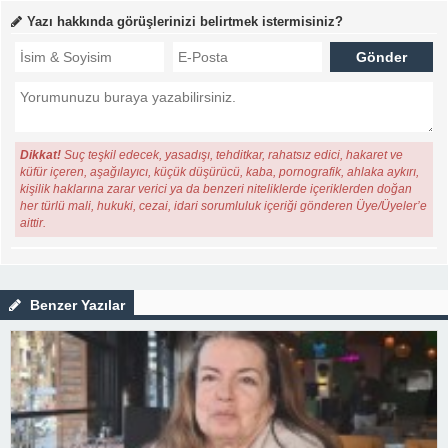
Yazı hakkında görüşlerinizi belirtmek istermisiniz?
Dikkat!
Suç teşkil edecek, yasadışı, tehditkar, rahatsız edici, hakaret ve
küfür içeren, aşağılayıcı, küçük düşürücü, kaba, pornografik, ahlaka aykırı,
kişilik haklarına zarar verici ya da benzeri niteliklerde içeriklerden doğan
her türlü mali, hukuki, cezai, idari sorumluluk içeriği gönderen Üye/Üyeler’e
aittir.
Benzer Yazılar