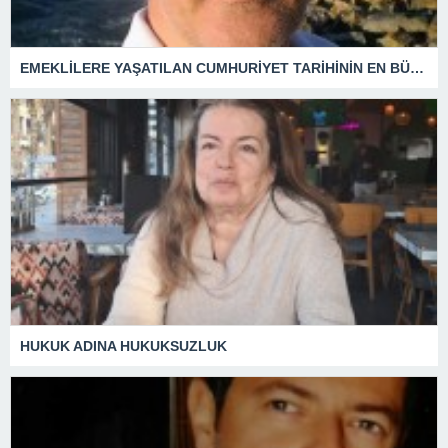
EMEKLİLERE YAŞATILAN CUMHURİYET TARİHİNİN EN BÜYÜK ZULMÜNÜN DERİN ANALİZİ !
HUKUK ADINA HUKUKSUZLUK