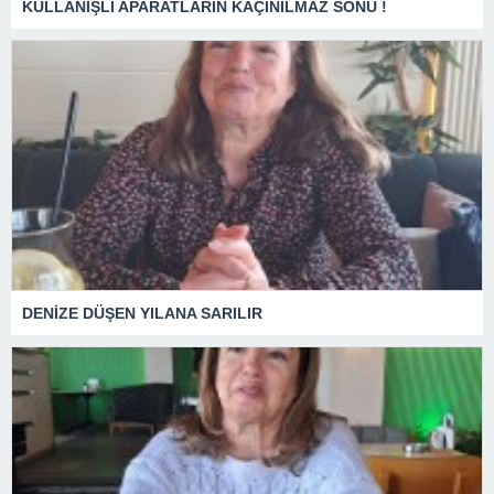
KULLANIŞLI APARATLARIN KAÇINILMAZ SONU !
DENİZE DÜŞEN YILANA SARILIR