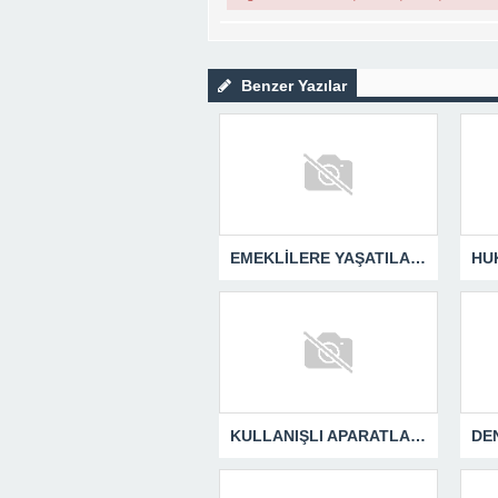
Benzer Yazılar
EMEKLİLERE YAŞATILAN CUMHURİYET TARİHİNİN EN BÜYÜK ZULMÜNÜN DERİN ANALİZİ !
KULLANIŞLI APARATLARIN KAÇINILMAZ SONU !