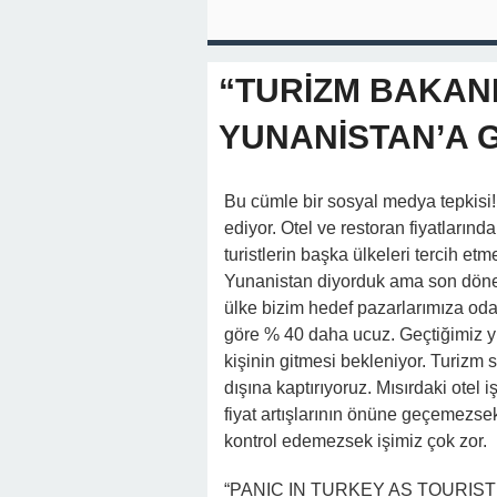
“TURİZM BAKANI
YUNANİSTAN’A G
Bu cümle bir sosyal medya tepkisi
ediyor. Otel ve restoran fiyatlarınd
turistlerin başka ülkeleri tercih e
Yunanistan diyorduk ama son dönem
ülke bizim hedef pazarlarımıza odakl
göre % 40 daha ucuz. Geçtiğimiz yıl 
kişinin gitmesi bekleniyor. Turizm 
dışına kaptırıyoruz. Mısırdaki otel 
fiyat artışlarının önüne geçemezsek,
kontrol edemezsek işimiz çok zor.
“PANIC IN TURKEY AS TOURIS