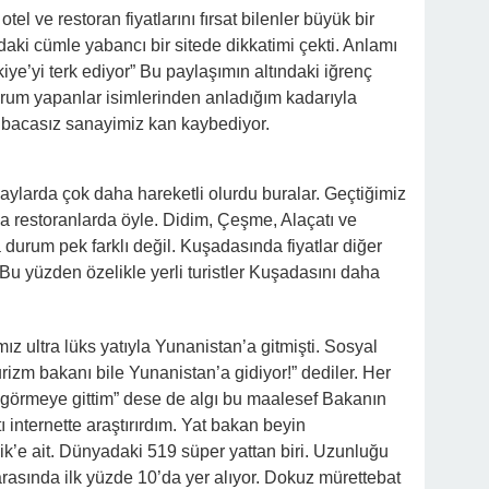
ve restoran fiyatlarını fırsat bilenler büyük bir
aki cümle yabancı bir sitede dikkatimi çekti. Anlamı
rkiye’yi terk ediyor” Bu paylaşımın altındaki iğrenç
um yapanlar isimlerinden anladığım kadarıyla
, bacasız sanayimiz kan kaybediyor.
ylarda çok daha hareketli olurdu buralar. Geçtiğimiz
a restoranlarda öyle. Didim, Çeşme, Alaçatı ve
durum pek farklı değil. Kuşadasında fiyatlar diğer
u yüzden özelikle yerli turistler Kuşadasını daha
z ultra lüks yatıyla Yunanistan’a gitmişti. Sosyal
izm bakanı bile Yunanistan’a gidiyor!” dediler. Her
 görmeye gittim” dese de algı bu maalesef Bakanın
 internette araştırırdım. Yat bakan beyin
ik’e ait. Dünyadaki 519 süper yattan biri. Uzunluğu
 arasında ilk yüzde 10’da yer alıyor. Dokuz mürettebat