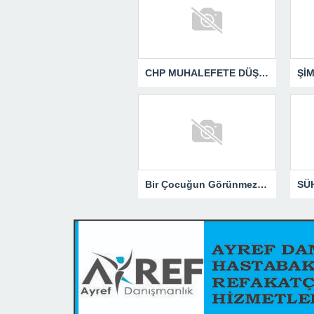
CHP MUHALEFETE DÜŞTÜ
Şİ
Bir Çocuğun Görünmez Yaraları – 41 “Koparılmış Çocuklar”