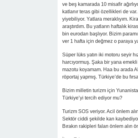
ve beş kamarada 10 misafir ağırlıyo
katlanır teras gibi özellikleri de v
yiyebiliyor. Yatlara meraklıyım. Kira
araştırdım. Bu yatların haftalık kir
bin eurodan başlıyor. Bizim param
ver 1 hafta için değmez o paraya yaz
Süper lüks yatın iki motoru seyir h
harcıyormuş. Şaka bir yana emekli
mazotu koyamam. Haa bu arada Ah
röportaj yapmış. Türkiye’de bu fır
Bizim milletin turizm için Yunanista
Türkiye’yi tercih ediyor mu?
Turizm SOS veriyor. Acil önlem alın
Sektör ciddi şekilde kan kaybediyo
Bırakın rakipleri falan önlem alın ö