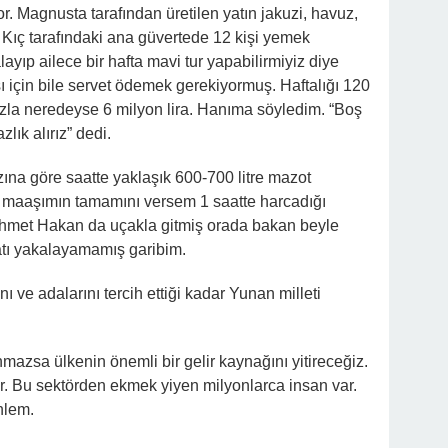
r. Magnusta tarafından üretilen yatın jakuzi, havuz,
ar. Kıç tarafındaki ana güvertede 12 kişi yemek
layıp ailece bir hafta mavi tur yapabilirmiyiz diye
ası için bile servet ödemek gerekiyormuş. Haftalığı 120
ızla neredeyse 6 milyon lira. Hanıma söyledim. “Boş
lık alırız” dedi.
ızına göre saatte yaklaşık 600-700 litre mazot
 maaşımın tamamını versem 1 saatte harcadığı
met Hakan da uçakla gitmiş orada bakan beyle
satı yakalayamamış garibim.
nı ve adalarını tercih ettiği kadar Yunan milleti
mazsa ülkenin önemli bir gelir kaynağını yitireceğiz.
r. Bu sektörden ekmek yiyen milyonlarca insan var.
nlem.