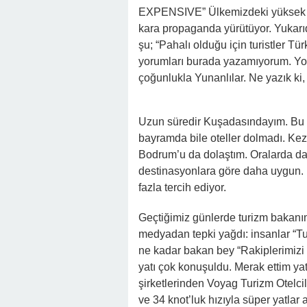
EXPENSIVE” Ülkemizdeki yüksek otel 
kara propaganda yürütüyor. Yukarıd
şu; “Pahalı olduğu için turistler Tü
yorumları burada yazamıyorum. Yor
çoğunlukla Yunanlılar. Ne yazık ki
Uzun süredir Kuşadasındayım. Bu a
bayramda bile oteller dolmadı. Kez
Bodrum’u da dolaştım. Oralarda da 
destinasyonlara göre daha uygun. B
fazla tercih ediyor.
Geçtiğimiz günlerde turizm bakanımı
medyadan tepki yağdı: insanlar “Tur
ne kadar bakan bey “Rakiplerimizi
yatı çok konuşuldu. Merak ettim yatı
şirketlerinden Voyag Turizm Otelcil
ve 34 knot’luk hızıyla süper yatlar