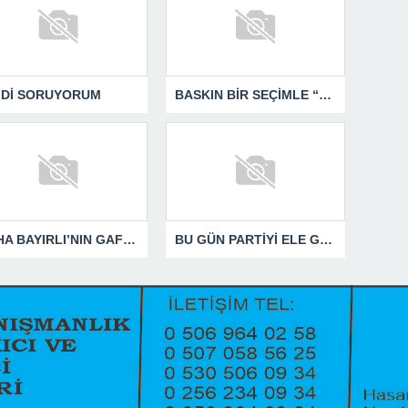
MDİ SORUYORUM
BASKIN BİR SEÇİMLE “YENİ PARTİ”Yİ DEVRE DIŞI BIRAKMAK İÇİN DÜĞMEYE Mİ BASILDI?
SÜHA BAYIRLI’NIN GAFLARI
BU GÜN PARTİYİ ELE GEÇİRDİĞİNİ ZANNEDENLER YAKIN BİR GELECEKTE SİYASETİN ÇÖPLÜĞÜNDE YERİNİ ALACAKTIR