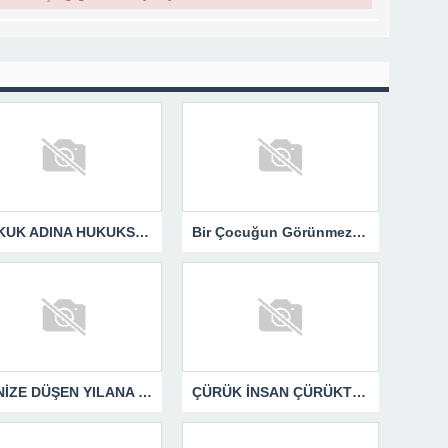
HUKUK ADINA HUKUKSUZLUK
Bir Çocuğun Görünmez Yaraları – 42 “Kırık Şehirlerin Çocukları”
DENİZE DÜŞEN YILANA SARILIR
ÇÜRÜK İNSAN ÇÜRÜKTÜR