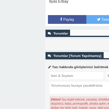
İlyas Erbay
Paylaş
Twee
Yorumlar
Yorumlar (Yorum Yapılmamış)
Yazı hakkında görüşlerinizi belirtmek
Dikkat!
Suç teşkil edecek, yasadışı, tehditkar
düşürücü, kaba, pornografik, ahlaka aykırı, ki
doğan her türlü mali, hukuki, cezai, idari so