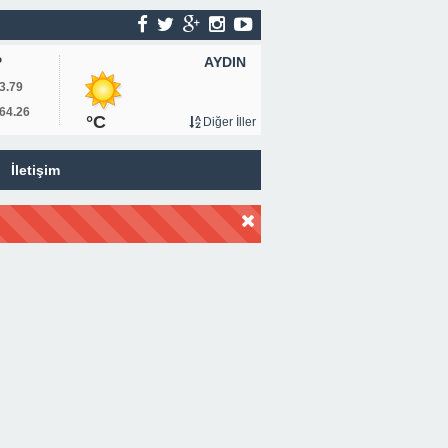
AYDIN
P
3.79
64.26
°C
Diğer İller
İletişim