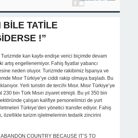
 BİLE TATİLE
İDERSE !”
! Turizmde kan kaybı endişe verici biçimde devam
aki artış engellenemiyor. Fahiş fiyatlar yabancı
tmesine neden oluyor. Turizmde rakibimiz İspanya ve
de Mısır Türkiye’ye ciddi rakip olmaya başladı. Bu
anıyor. Yerli turistin de tercihi Mısır. Mısır Türkiye’ye
230 bin Türk Mısırı ziyaret etmişti. Bu yıl 350 bin
sektöründe çalışan kalifiye personelimizi de yurt
işletmeleri Türkiye’den yönetici transfer ediyor. Fahiş
 özellikle turizm işletmelerinin tedarik zincirini
T ABANDON COUNTRY BECAUSE IT’S TO