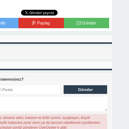
tle
Paylaş
Gönder
 istermisiniz?
, rahatsız edici, hakaret ve küfür içeren, aşağılayıcı, küçük
şilik haklarına zarar verici ya da benzeri niteliklerde içeriklerden
rumluluk içeriği gönderen Üye/Üyeler’e aittir.